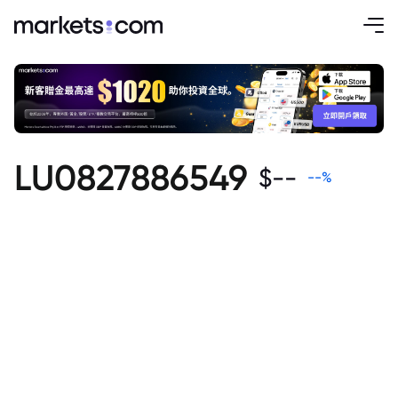
LU0827886549
$
--
--
%