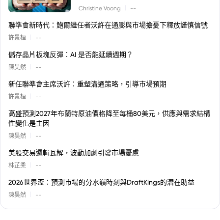
|
Christine Voong
--
聯準會新時代：鮑爾繼任者沃許在通膨與市場擔憂下釋放謹慎信號
|
許景桓
--
儲存晶片板塊反彈：AI 是否能延續週期？
|
陳昊然
--
新任聯準會主席沃許：重塑溝通策略，引導市場預期
|
許景桓
--
高盛預測2027年布蘭特原油價格降至每桶80美元，供應與需求結構
性變化是主因
|
陳昊然
--
美股交易邏輯瓦解，波動加劇引發市場憂慮
|
林芷柔
--
2026世界盃：預測市場的分水嶺時刻與DraftKings的潛在助益
|
陳昊然
--