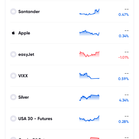
--
Santander
0.47%
--
Apple
0.34%
--
easyJet
-1.01%
--
VIXX
0.59%
--
Silver
4.34%
--
USA 30 - Futures
0.28%
--