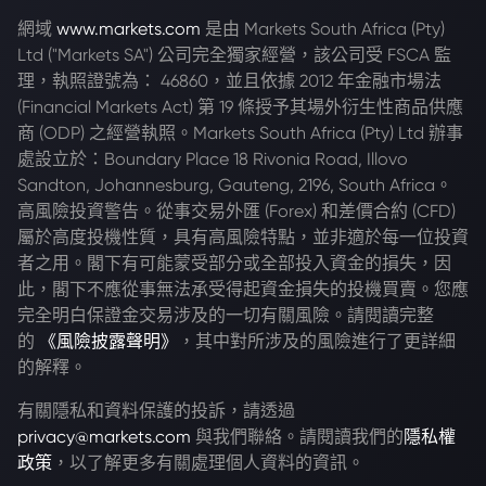
網域
www.markets.com
是由 Markets South Africa (Pty)
Ltd ("Markets SA") 公司完全獨家經營，該公司受 FSCA 監
理，執照證號為： 46860，並且依據 2012 年金融市場法
(Financial Markets Act) 第 19 條授予其場外衍生性商品供應
商 (ODP) 之經營執照。Markets South Africa (Pty) Ltd 辦事
處設立於：Boundary Place 18 Rivonia Road, Illovo
Sandton, Johannesburg, Gauteng, 2196, South Africa。
高風險投資警告。從事交易外匯 (Forex) 和差價合約 (CFD)
屬於高度投機性質，具有高風險特點，並非適於每一位投資
者之用。閣下有可能蒙受部分或全部投入資金的損失，因
此，閣下不應從事無法承受得起資金損失的投機買賣。您應
完全明白保證金交易涉及的一切有關風險。請閱讀完整
的
《風險披露聲明》
，其中對所涉及的風險進行了更詳細
的解釋。
有關隱私和資料保護的投訴，請透過
privacy@markets.com
與我們聯絡。請閱讀我們的
隱私權
政策
，以了解更多有關處理個人資料的資訊。