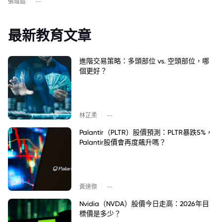
|
張瑋庭
--
最新教育文章
進階交易策略：多頭部位 vs. 空頭部位，哪
個更好？
|
林芷柔
--
Palantir（PLTR）股價預測：PLTR暴跌5%，
Palantir股價會再度飆升嗎？
|
黃達傑
--
Nvidia（NVDA）股價今日走高：2026年目
標價是多少？