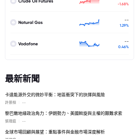
Crude Oil Futures
-1.68%
--
Natural Gas
1.29%
--
Vodafone
0.46%
最新新聞
卡達能源外交的微妙平衡：地區衝突下的抉擇與風險
|
許景桓
--
黎巴嫩地緣政治角力：伊朗勢力、美國斡旋與主權的艱難求索
|
張瑋庭
--
全球市場回顧與展望：重點事件與金融市場深度解析