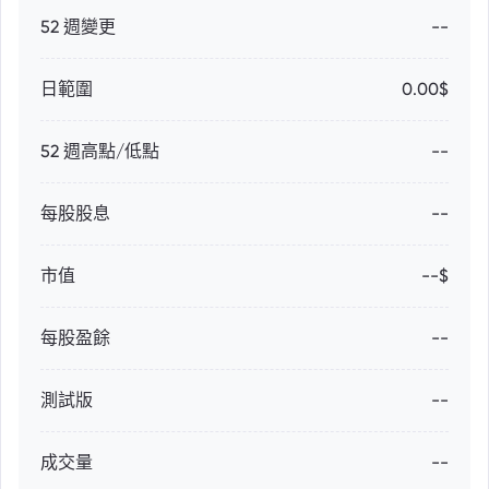
52 週變更
--
日範圍
0.00$
52 週高點/低點
--
每股股息
--
市值
--$
每股盈餘
--
測試版
--
成交量
--