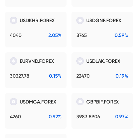
USDKHR.FOREX
USDGNF.FOREX
4040
2.05%
8765
0.59%
EURVND.FOREX
USDLAK.FOREX
30327.78
0.15%
22470
0.19%
USDMGA.FOREX
GBPBIF.FOREX
4260
0.92%
3983.8906
0.97%