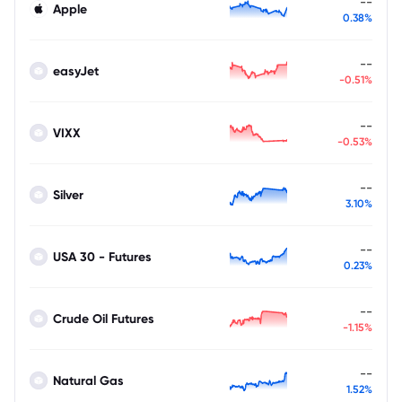
--
Apple
0.38%
--
easyJet
-0.51%
--
VIXX
-0.53%
--
Silver
3.10%
--
USA 30 - Futures
0.23%
--
Crude Oil Futures
-1.15%
--
Natural Gas
1.52%