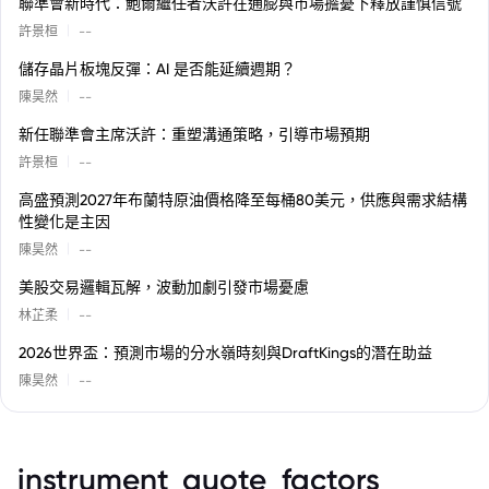
聯準會新時代：鮑爾繼任者沃許在通膨與市場擔憂下釋放謹慎信號
|
許景桓
--
儲存晶片板塊反彈：AI 是否能延續週期？
|
陳昊然
--
新任聯準會主席沃許：重塑溝通策略，引導市場預期
|
許景桓
--
高盛預測2027年布蘭特原油價格降至每桶80美元，供應與需求結構
性變化是主因
|
陳昊然
--
美股交易邏輯瓦解，波動加劇引發市場憂慮
|
林芷柔
--
2026世界盃：預測市場的分水嶺時刻與DraftKings的潛在助益
|
陳昊然
--
instrument_quote_factors