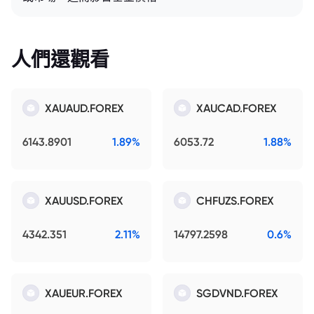
人們還觀看
XAUAUD.FOREX
XAUCAD.FOREX
6143.8901
1.89%
6053.72
1.88%
XAUUSD.FOREX
CHFUZS.FOREX
4342.351
2.11%
14797.2598
0.6%
XAUEUR.FOREX
SGDVND.FOREX