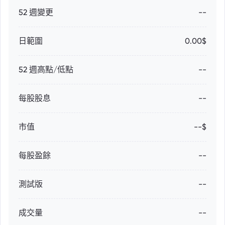
52 週變更
--
日範圍
0.00$
52 週高點/低點
--
每股股息
--
市值
--$
每股盈餘
--
測試版
--
成交量
--