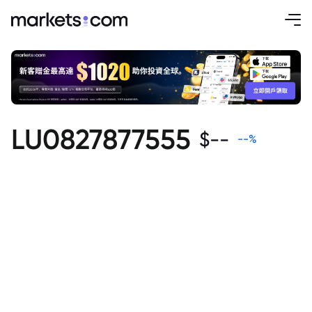
LU0827877555
$
--
--
%