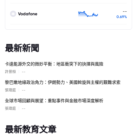
--
Vodafone
0.69%
最新新聞
卡達能源外交的微妙平衡：地區衝突下的抉擇與風險
|
許景桓
--
黎巴嫩地緣政治角力：伊朗勢力、美國斡旋與主權的艱難求索
|
張瑋庭
--
全球市場回顧與展望：重點事件與金融市場深度解析
|
張瑋庭
--
最新教育文章