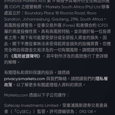
(Financial Markets Act) 第 19 條授予其場外衍生性商品供應
商 (ODP) 之經營執照。Markets South Africa (Pty) Ltd 辦事
處設立於：Boundary Place 18 Rivonia Road, Illovo
Sandton, Johannesburg, Gauteng, 2196, South Africa。
高風險投資警告。從事交易外匯 (Forex) 和差價合約 (CFD)
屬於高度投機性質，具有高風險特點，並非適於每一位投資
者之用。閣下有可能蒙受部分或全部投入資金的損失，因
此，閣下不應從事無法承受得起資金損失的投機買賣。您應
完全明白保證金交易涉及的一切有關風險。請閱讀完整
的
《風險披露聲明》
，其中對所涉及的風險進行了更詳細
的解釋。
有關隱私和資料保護的投訴，請透過
privacy@markets.com
與我們聯絡。請閱讀我們的
隱私權
政策
，以了解更多有關處理個人資料的資訊。
Markets.com 透過以下子公司運作：
Safecap Investments Limited，受塞浦路斯證券交易委員
會（「CySEC」）監管，許可證編號為： 092/08。