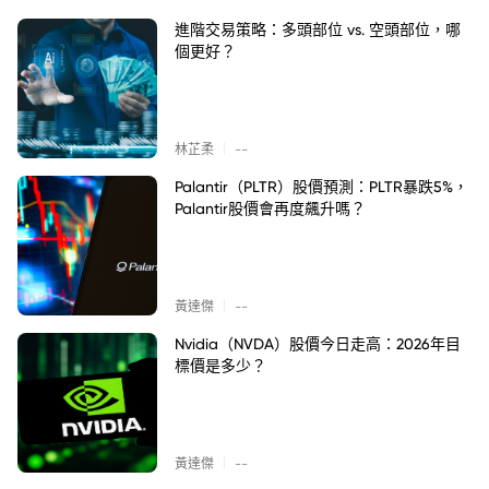
進階交易策略：多頭部位 vs. 空頭部位，哪
個更好？
|
林芷柔
--
Palantir（PLTR）股價預測：PLTR暴跌5%，
Palantir股價會再度飆升嗎？
|
黃達傑
--
Nvidia（NVDA）股價今日走高：2026年目
標價是多少？
|
黃達傑
--