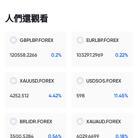
人們還觀看
GBPLBP.FOREX
EURLBP.FOREX
120558.2266
0.2%
103297.2969
0.22%
XAUUSD.FOREX
USDSOS.FOREX
4252.512
4.42%
598
11.45%
BRLIDR.FOREX
XAUAUD.FOREX
3500.5284
0.56%
6029.6699
0.18%