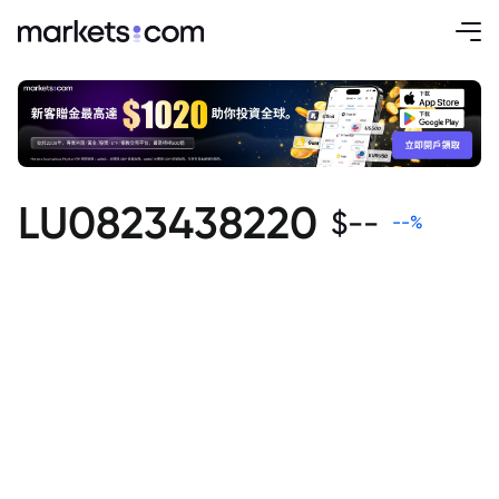
LU0823438220
$
--
--
%