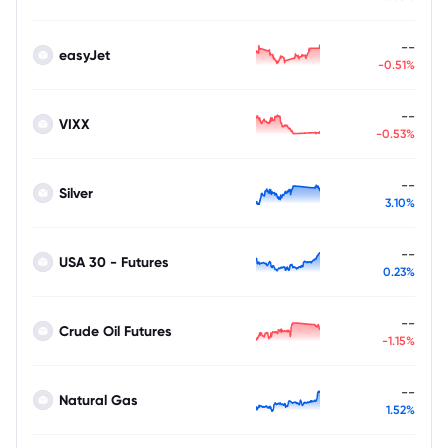
--
easyJet
-0.51%
--
VIXX
-0.53%
--
Silver
3.10%
--
USA 30 - Futures
0.23%
--
Crude Oil Futures
-1.15%
--
Natural Gas
1.52%