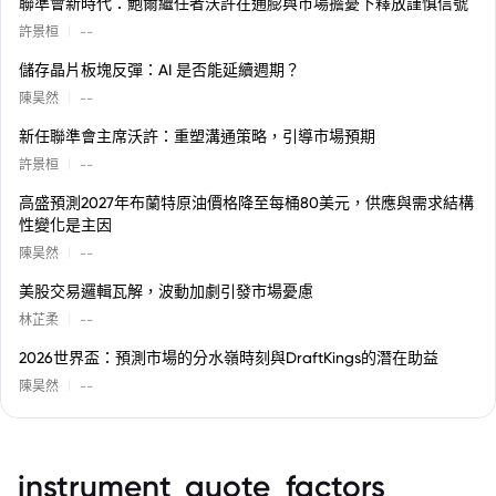
聯準會新時代：鮑爾繼任者沃許在通膨與市場擔憂下釋放謹慎信號
|
許景桓
--
儲存晶片板塊反彈：AI 是否能延續週期？
|
陳昊然
--
新任聯準會主席沃許：重塑溝通策略，引導市場預期
|
許景桓
--
高盛預測2027年布蘭特原油價格降至每桶80美元，供應與需求結構
性變化是主因
|
陳昊然
--
美股交易邏輯瓦解，波動加劇引發市場憂慮
|
林芷柔
--
2026世界盃：預測市場的分水嶺時刻與DraftKings的潛在助益
|
陳昊然
--
instrument_quote_factors