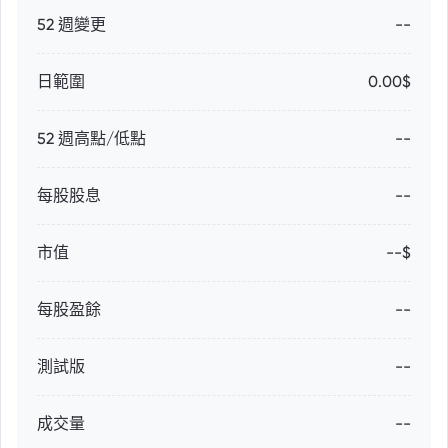
52 週變更
--
日範圍
0.00$
52 週高點/低點
--
每股股息
--
市值
--$
每股盈餘
--
測試版
--
成交量
--