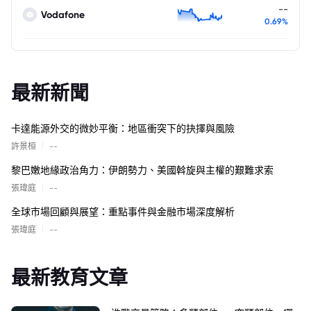
--
Vodafone
0.69%
最新新聞
卡達能源外交的微妙平衡：地區衝突下的抉擇與風險
|
許景桓
--
黎巴嫩地緣政治角力：伊朗勢力、美國斡旋與主權的艱難求索
|
張瑋庭
--
全球市場回顧與展望：重點事件與金融市場深度解析
|
張瑋庭
--
最新教育文章