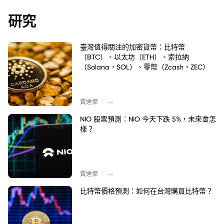
研究
臺灣值得關注的加密貨幣：比特幣
（BTC）、以太坊（ETH）、索拉納
（Solana，SOL）、零幣（Zcash，ZEC）
|
黃達傑
--
NIO 股票預測：NIO 今天下跌 5%，未來會怎
樣？
|
黃達傑
--
比特幣價格預測：如何在台灣購買比特幣？