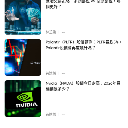
進階交易策略：多頭部位 vs. 空頭部位，哪
個更好？
|
林芷柔
--
Palantir（PLTR）股價預測：PLTR暴跌5%，
Palantir股價會再度飆升嗎？
|
黃達傑
--
Nvidia（NVDA）股價今日走高：2026年目
標價是多少？
|
黃達傑
--