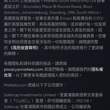
商 (ODP) 之經營執照。Markets South Africa (Pty) Ltd 辦事
處設立於：Boundary Place 18 Rivonia Road, Illovo
Sandton, Johannesburg, Gauteng, 2196, South Africa。
高風險投資警告。從事交易外匯 (Forex) 和差價合約 (CFD)
屬於高度投機性質，具有高風險特點，並非適於每一位投資
者之用。閣下有可能蒙受部分或全部投入資金的損失，因
此，閣下不應從事無法承受得起資金損失的投機買賣。您應
完全明白保證金交易涉及的一切有關風險。請閱讀完整
的
《風險披露聲明》
，其中對所涉及的風險進行了更詳細
的解釋。
有關隱私和資料保護的投訴，請透過
privacy@markets.com
與我們聯絡。請閱讀我們的
隱私權
政策
，以了解更多有關處理個人資料的資訊。
Markets.com 透過以下子公司運作：
Safecap Investments Limited，受塞浦路斯證券交易委員
會（「CySEC」）監管，許可證編號為： 092/08。
Safecap 在塞浦路斯共和國註冊成立，公司編號為