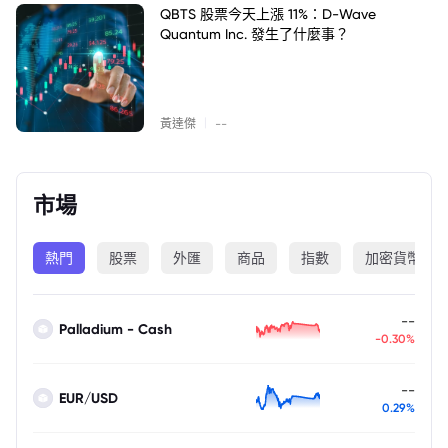
QBTS 股票今天上漲 11%：D-Wave
Quantum Inc. 發生了什麼事？
|
黃達傑
--
市場
熱門
股票
外匯
商品
指數
加密貨幣
--
Palladium - Cash
-0.30%
--
EUR/USD
0.29%