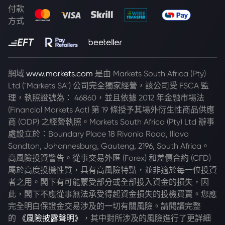
付款
方式
網域
www.markets.com
是由 Markets South Africa (Pty)
Ltd ("Markets SA") 公司完全獨家經營，該公司受 FSCA 監
理，執照證號為： 46860，並且依據 2012 年金融市場法
(Financial Markets Act) 第 19 條授予其場外衍生性商品供應
商 (ODP) 之經營執照。Markets South Africa (Pty) Ltd 辦事
處設立於：Boundary Place 18 Rivonia Road, Illovo
Sandton, Johannesburg, Gauteng, 2196, South Africa。
高風險投資警告。從事交易外匯 (Forex) 和差價合約 (CFD)
屬於高度投機性質，具有高風險特點，並非適於每一位投資
者之用。閣下有可能蒙受部分或全部投入資金的損失，因
此，閣下不應從事無法承受得起資金損失的投機買賣。您應
完全明白保證金交易涉及的一切有關風險。請閱讀完整
的
《風險披露聲明》
，其中對所涉及的風險進行了更詳細