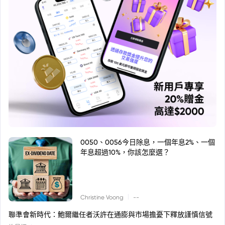
0050、0056今日除息，一個年息2%、一個
年息超過10%，你該怎麼選？
|
Christine Voong
--
聯準會新時代：鮑爾繼任者沃許在通膨與市場擔憂下釋放謹慎信號