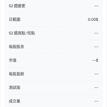
52 週變更
--
日範圍
0.00$
52 週高點/低點
--
每股股息
--
市值
--$
每股盈餘
--
測試版
--
成交量
--