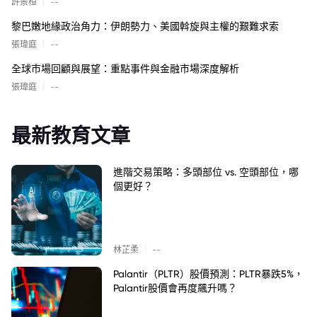
|
許景桓
--
黎巴嫩地緣政治角力：伊朗勢力、美國斡旋與主權的艱難求索
|
張瑋庭
--
全球市場回顧與展望：重點事件與金融市場深度解析
|
張瑋庭
--
最新教育文章
進階交易策略：多頭部位 vs. 空頭部位，哪
個更好？
|
林芷柔
--
Palantir（PLTR）股價預測：PLTR暴跌5%，
Palantir股價會再度飆升嗎？