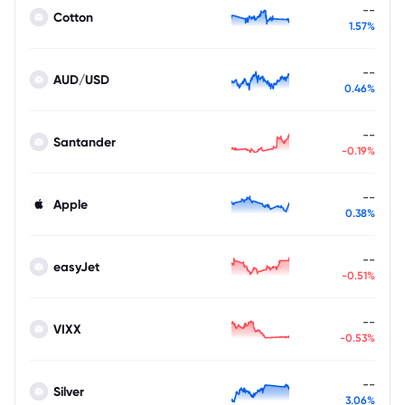
--
Cotton
1.57%
--
AUD/USD
0.46%
--
Santander
-0.19%
--
Apple
0.38%
--
easyJet
-0.51%
--
VIXX
-0.53%
--
Silver
3.06%