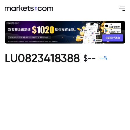
LU0823418388
$
--
--
%