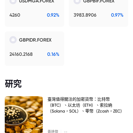
USDMGA.FOREX
GBPBIF.FOREX
4260
0.92%
3983.8906
0.97%
GBPIDR.FOREX
24160.2168
0.16%
研究
臺灣值得關注的加密貨幣：比特幣
（BTC）、以太坊（ETH）、索拉納
（Solana，SOL）、零幣（Zcash，ZEC）
|
黃達傑
--