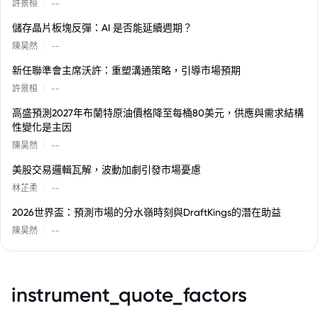
|
許景桓
--
儲存晶片板塊反彈：AI 是否能延續週期？
|
陳昊然
--
新任聯準會主席沃許：重塑溝通策略，引導市場預期
|
許景桓
--
高盛預測2027年布蘭特原油價格降至每桶80美元，供應與需求結構
性變化是主因
|
陳昊然
--
美股交易邏輯瓦解，波動加劇引發市場憂慮
|
林芷柔
--
2026世界盃：預測市場的分水嶺時刻與DraftKings的潛在助益
|
陳昊然
--
instrument_quote_factors