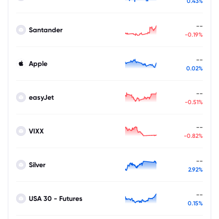
0.43%
--
Santander
-0.19%
--
Apple
0.02%
--
easyJet
-0.51%
--
VIXX
-0.82%
--
Silver
2.92%
--
USA 30 - Futures
0.15%