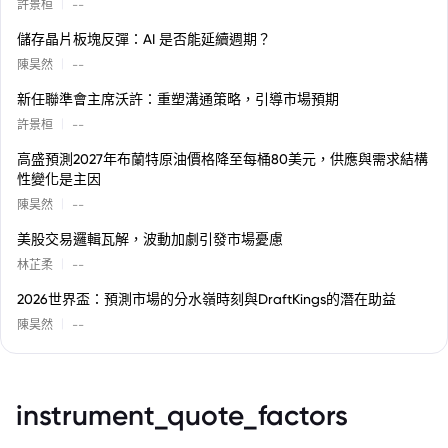
|
許景桓
--
儲存晶片板塊反彈：AI 是否能延續週期？
|
陳昊然
--
新任聯準會主席沃許：重塑溝通策略，引導市場預期
|
許景桓
--
高盛預測2027年布蘭特原油價格降至每桶80美元，供應與需求結構
性變化是主因
|
陳昊然
--
美股交易邏輯瓦解，波動加劇引發市場憂慮
|
林芷柔
--
2026世界盃：預測市場的分水嶺時刻與DraftKings的潛在助益
|
陳昊然
--
instrument_quote_factors