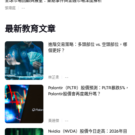
全球市場回顧與展望：重點事件與金融市場深度解析
|
張瑋庭
--
最新教育文章
進階交易策略：多頭部位 vs. 空頭部位，哪
個更好？
|
林芷柔
--
Palantir（PLTR）股價預測：PLTR暴跌5%，
Palantir股價會再度飆升嗎？
|
黃達傑
--
Nvidia（NVDA）股價今日走高：2026年目