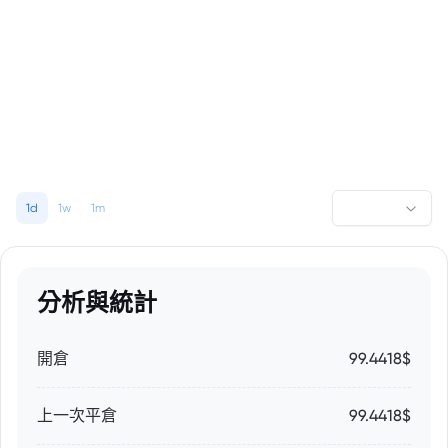
1d
1w
1m
分析與統計
開倉
99.4418$
上一次平倉
99.4418$