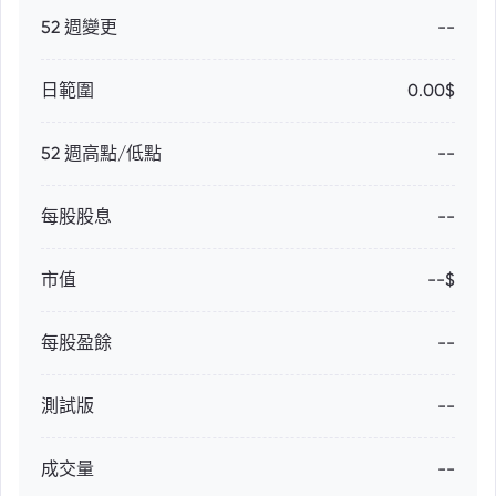
52 週變更
--
日範圍
0.00$
52 週高點/低點
--
每股股息
--
市值
--$
每股盈餘
--
測試版
--
成交量
--