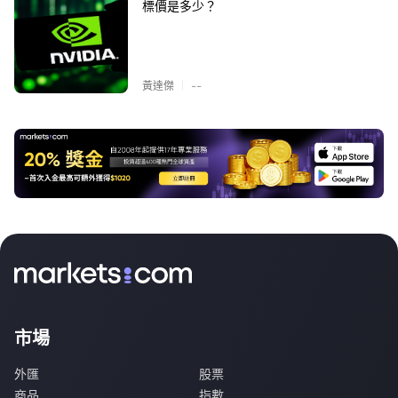
標價是多少？
|
黃達傑
--
市場
外匯
股票
商品
指數