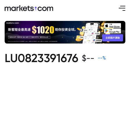
LU0823391676
$
--
--
%