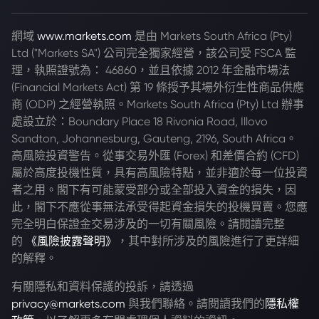
網域
www.markets.com
是由 Markets South Africa (Pty)
Ltd ("Markets SA") 公司完全獨家經營，該公司受 FSCA 監
理，執照證號為： 46860，並且依據 2012 年金融市場法
(Financial Markets Act) 第 19 條授予其場外衍生性商品供應
商 (ODP) 之經營執照。Markets South Africa (Pty) Ltd 辦事
處設立於：Boundary Place 18 Rivonia Road, Illovo
Sandton, Johannesburg, Gauteng, 2196, South Africa。
高風險投資警告。從事交易外匯 (Forex) 和差價合約 (CFD)
屬於高度投機性質，具有高風險特點，並非適於每一位投資
者之用。閣下有可能蒙受部分或全部投入資金的損失，因
此，閣下不應從事無法承受得起資金損失的投機買賣。您應
完全明白保證金交易涉及的一切有關風險。請閱讀完整
的
《風險披露聲明》
，其中對所涉及的風險進行了更詳細
的解釋。
有關隱私和資料保護的投訴，請透過
privacy@markets.com
與我們聯絡。請閱讀我們的
隱私權