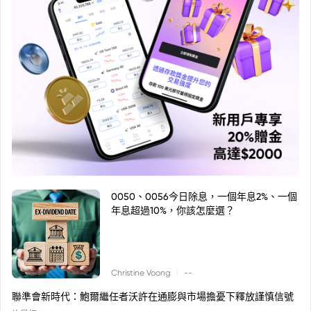
0050、0056今日除息，一個年息2%、一個
年息超過10%，你該怎麼選？
|
Christine Voong
--
聯準會新時代：鮑爾繼任者沃許在通膨與市場擔憂下釋放謹慎信號