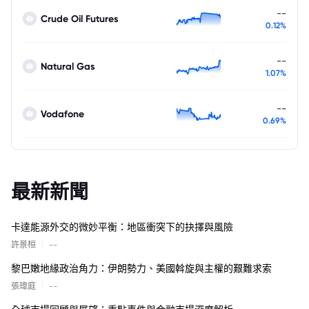
--
Crude Oil Futures
0.12%
--
Natural Gas
1.07%
--
Vodafone
0.69%
最新新聞
卡達能源外交的微妙平衡：地區衝突下的抉擇與風險
|
許景桓
--
黎巴嫩地緣政治角力：伊朗勢力、美國斡旋與主權的艱難求索
|
張瑋庭
--