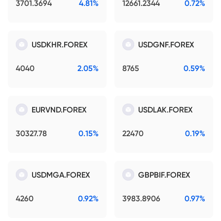
3701.3694
4.81%
12661.2344
0.72%
USDKHR.FOREX
USDGNF.FOREX
4040
2.05%
8765
0.59%
EURVND.FOREX
USDLAK.FOREX
30327.78
0.15%
22470
0.19%
USDMGA.FOREX
GBPBIF.FOREX
4260
0.92%
3983.8906
0.97%