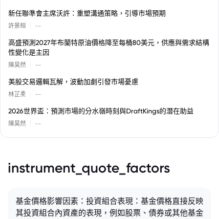
新任聯準會主席沃許：重塑溝通策略，引導市場預期
|
許景桓
--
高盛預測2027年布蘭特原油價格降至每桶80美元，供應與需求結構
性變化是主因
|
陳昊然
--
美股交易邏輯瓦解，波動加劇引發市場憂慮
|
林芷柔
--
2026世界盃：預測市場的分水嶺時刻與DraftKings的潛在助益
|
陳昊然
--
instrument_quote_factors
基金價格影響因素：投資組合表現：基金價格直接反映
其投資組合內資產的表現，例如股票、債券或其他基金