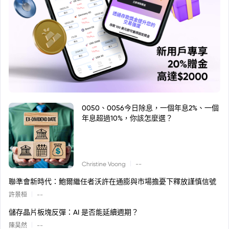
0050、0056今日除息，一個年息2%、一個
年息超過10%，你該怎麼選？
|
Christine Voong
--
聯準會新時代：鮑爾繼任者沃許在通膨與市場擔憂下釋放謹慎信號
|
許景桓
--
儲存晶片板塊反彈：AI 是否能延續週期？
|
陳昊然
--