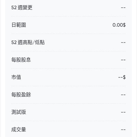
52 週變更
--
日範圍
0.00$
52 週高點/低點
--
每股股息
--
市值
--$
每股盈餘
--
測試版
--
成交量
--