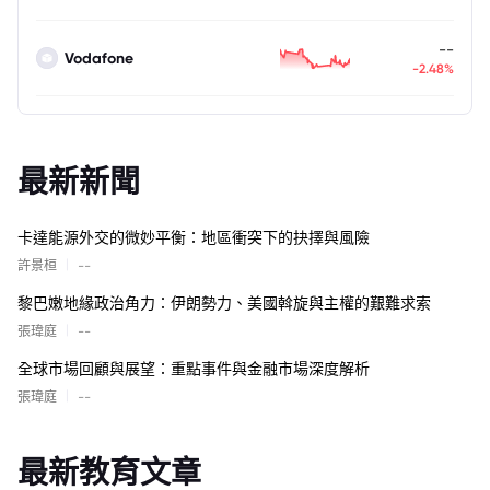
--
Vodafone
-2.48%
最新新聞
卡達能源外交的微妙平衡：地區衝突下的抉擇與風險
|
許景桓
--
黎巴嫩地緣政治角力：伊朗勢力、美國斡旋與主權的艱難求索
|
張瑋庭
--
全球市場回顧與展望：重點事件與金融市場深度解析
|
張瑋庭
--
最新教育文章