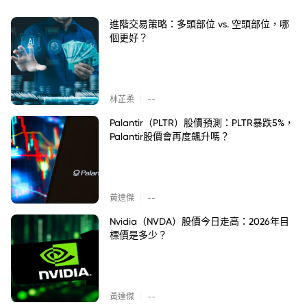
進階交易策略：多頭部位 vs. 空頭部位，哪
個更好？
|
林芷柔
--
Palantir（PLTR）股價預測：PLTR暴跌5%，
Palantir股價會再度飆升嗎？
|
黃達傑
--
Nvidia（NVDA）股價今日走高：2026年目
標價是多少？
|
黃達傑
--