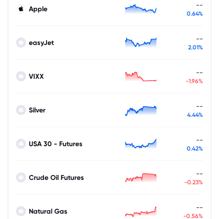
--
Apple
0.64%
--
easyJet
2.01%
--
VIXX
-1.96%
--
Silver
4.44%
--
USA 30 - Futures
0.42%
--
Crude Oil Futures
-0.23%
--
Natural Gas
-0.56%