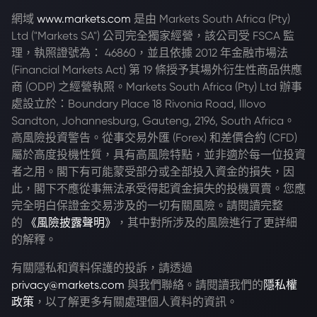
網域
www.markets.com
是由 Markets South Africa (Pty)
Ltd ("Markets SA") 公司完全獨家經營，該公司受 FSCA 監
理，執照證號為： 46860，並且依據 2012 年金融市場法
(Financial Markets Act) 第 19 條授予其場外衍生性商品供應
商 (ODP) 之經營執照。Markets South Africa (Pty) Ltd 辦事
處設立於：Boundary Place 18 Rivonia Road, Illovo
Sandton, Johannesburg, Gauteng, 2196, South Africa。
高風險投資警告。從事交易外匯 (Forex) 和差價合約 (CFD)
屬於高度投機性質，具有高風險特點，並非適於每一位投資
者之用。閣下有可能蒙受部分或全部投入資金的損失，因
此，閣下不應從事無法承受得起資金損失的投機買賣。您應
完全明白保證金交易涉及的一切有關風險。請閱讀完整
的
《風險披露聲明》
，其中對所涉及的風險進行了更詳細
的解釋。
有關隱私和資料保護的投訴，請透過
privacy@markets.com
與我們聯絡。請閱讀我們的
隱私權
政策
，以了解更多有關處理個人資料的資訊。