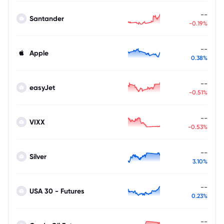
--
Santander
-0.19%
--
Apple
0.38%
--
easyJet
-0.51%
--
VIXX
-0.53%
--
Silver
3.10%
--
USA 30 - Futures
0.23%
--