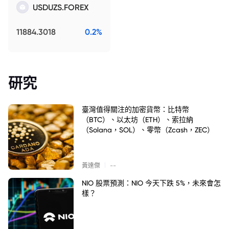
USDUZS.FOREX
11884.3018
0.2%
研究
臺灣值得關注的加密貨幣：比特幣
（BTC）、以太坊（ETH）、索拉納
（Solana，SOL）、零幣（Zcash，ZEC）
|
黃達傑
--
NIO 股票預測：NIO 今天下跌 5%，未來會怎
樣？