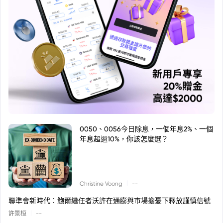
0050、0056今日除息，一個年息2%、一個
年息超過10%，你該怎麼選？
|
Christine Voong
--
聯準會新時代：鮑爾繼任者沃許在通膨與市場擔憂下釋放謹慎信號
|
許景桓
--