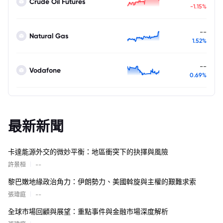
Crude Oil Futures
-1.15%
--
Natural Gas
1.52%
--
Vodafone
0.69%
最新新聞
卡達能源外交的微妙平衡：地區衝突下的抉擇與風險
|
許景桓
--
黎巴嫩地緣政治角力：伊朗勢力、美國斡旋與主權的艱難求索
|
張瑋庭
--
全球市場回顧與展望：重點事件與金融市場深度解析