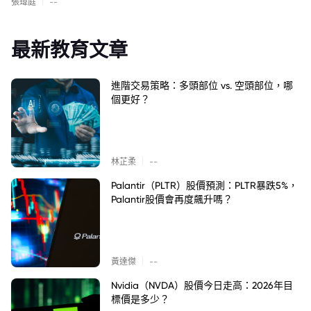
|
張瑋庭
--
最新教育文章
進階交易策略：多頭部位 vs. 空頭部位，哪
個更好？
|
林芷柔
--
Palantir（PLTR）股價預測：PLTR暴跌5%，
Palantir股價會再度飆升嗎？
|
黃達傑
--
Nvidia（NVDA）股價今日走高：2026年目
標價是多少？