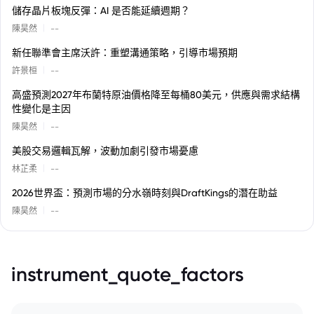
儲存晶片板塊反彈：AI 是否能延續週期？
|
陳昊然
--
新任聯準會主席沃許：重塑溝通策略，引導市場預期
|
許景桓
--
高盛預測2027年布蘭特原油價格降至每桶80美元，供應與需求結構
性變化是主因
|
陳昊然
--
美股交易邏輯瓦解，波動加劇引發市場憂慮
|
林芷柔
--
2026世界盃：預測市場的分水嶺時刻與DraftKings的潛在助益
|
陳昊然
--
instrument_quote_factors