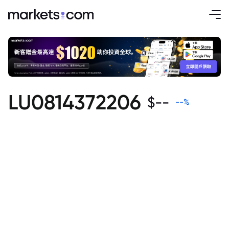
LU0814372206
$
--
--
%