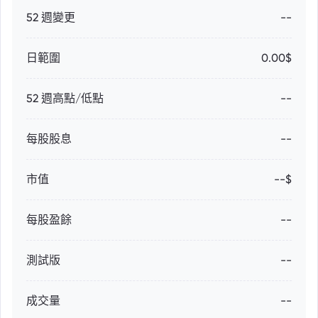
52 週變更
--
日範圍
0.00$
52 週高點/低點
--
每股股息
--
市值
--$
每股盈餘
--
測試版
--
成交量
--