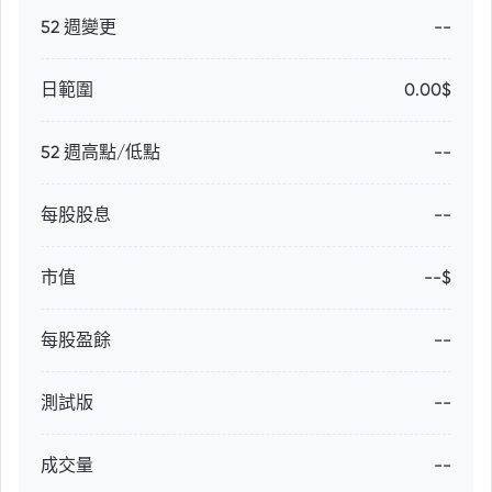
52 週變更
--
日範圍
0.00$
52 週高點/低點
--
每股股息
--
市值
--$
每股盈餘
--
測試版
--
成交量
--