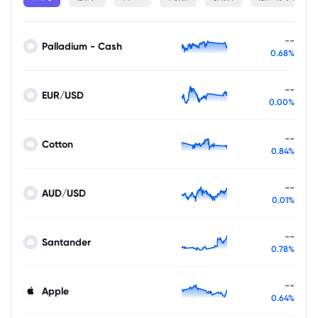
--
Palladium - Cash
0.68%
--
EUR/USD
0.00%
--
Cotton
0.84%
--
AUD/USD
0.01%
--
Santander
0.78%
--
Apple
0.64%