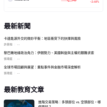
-2.48%
最新新聞
卡達能源外交的微妙平衡：地區衝突下的抉擇與風險
|
許景桓
--
黎巴嫩地緣政治角力：伊朗勢力、美國斡旋與主權的艱難求索
|
張瑋庭
--
全球市場回顧與展望：重點事件與金融市場深度解析
|
張瑋庭
--
最新教育文章
進階交易策略：多頭部位 vs. 空頭部位，哪
個更好？