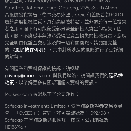
處設立於：Boundary Place 18 Rivonia Road, Illovo
Sandton, Johannesburg, Gauteng, 2196, South Africa。
高風險投資警告。從事交易外匯 (Forex) 和差價合約 (CFD)
屬於高度投機性質，具有高風險特點，並非適於每一位投資
者之用。閣下有可能蒙受部分或全部投入資金的損失，因
此，閣下不應從事無法承受得起資金損失的投機買賣。您應
完全明白保證金交易涉及的一切有關風險。請閱讀完整
的
《風險披露聲明》
，其中對所涉及的風險進行了更詳細
的解釋。
有關隱私和資料保護的投訴，請透過
privacy@markets.com
與我們聯絡。請閱讀我們的
隱私權
政策
，以了解更多有關處理個人資料的資訊。
Markets.com 透過以下子公司運作：
Safecap Investments Limited，受塞浦路斯證券交易委員
會（「CySEC」）監管，許可證編號為： 092/08。
Safecap 在塞浦路斯共和國註冊成立，公司編號為
HE186196。