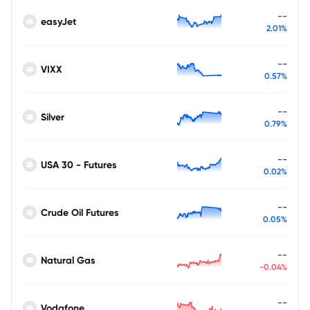
--
easyJet
2.01%
--
VIXX
0.57%
--
Silver
0.79%
--
USA 30 - Futures
0.02%
--
Crude Oil Futures
0.05%
--
Natural Gas
-0.04%
--
Vodafone