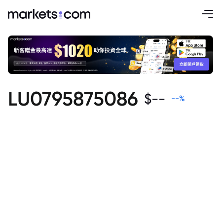
LU0795875086
$
--
--
%