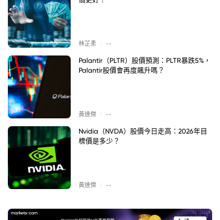
|
林芷柔
--
Palantir（PLTR）股價預測：PLTR暴跌5%，
Palantir股價會再度飆升嗎？
|
黃達傑
--
Nvidia（NVDA）股價今日走高：2026年目
標價是多少？
|
黃達傑
--