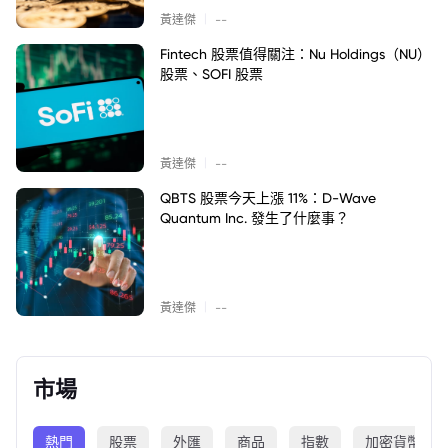
|
黃達傑
--
Fintech 股票值得關注：Nu Holdings（NU）
股票、SOFI 股票
|
黃達傑
--
QBTS 股票今天上漲 11%：D-Wave
Quantum Inc. 發生了什麼事？
|
黃達傑
--
市場
熱門
股票
外匯
商品
指數
加密貨幣