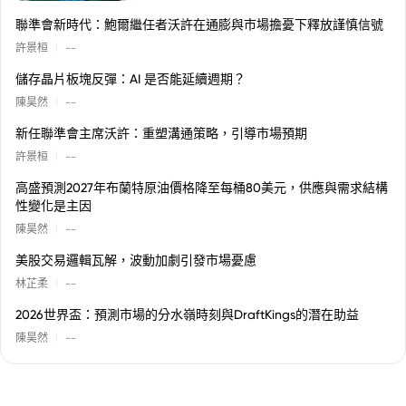
聯準會新時代：鮑爾繼任者沃許在通膨與市場擔憂下釋放謹慎信號
|
許景桓
--
儲存晶片板塊反彈：AI 是否能延續週期？
|
陳昊然
--
新任聯準會主席沃許：重塑溝通策略，引導市場預期
|
許景桓
--
高盛預測2027年布蘭特原油價格降至每桶80美元，供應與需求結構
性變化是主因
|
陳昊然
--
美股交易邏輯瓦解，波動加劇引發市場憂慮
|
林芷柔
--
2026世界盃：預測市場的分水嶺時刻與DraftKings的潛在助益
|
陳昊然
--