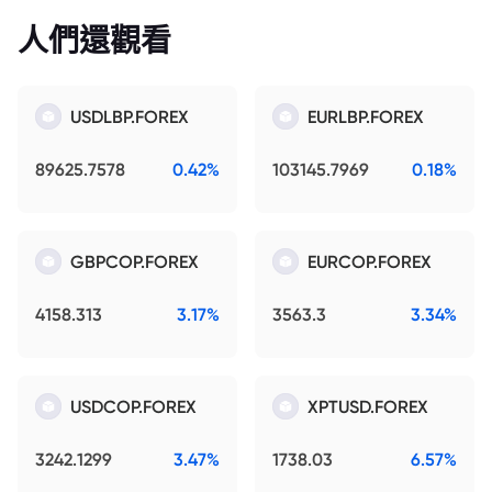
人們還觀看
USDLBP.FOREX
EURLBP.FOREX
89625.7578
0.42%
103145.7969
0.18%
GBPCOP.FOREX
EURCOP.FOREX
4158.313
3.17%
3563.3
3.34%
USDCOP.FOREX
XPTUSD.FOREX
3242.1299
3.47%
1738.03
6.57%