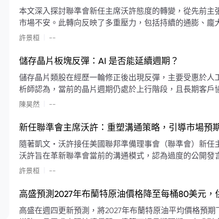
本文深入探討聯準會新任主席沃許態度的轉變，從先前主
市場不安。此轉向反映了多重壓力，包括持續的通膨、龐
素限制了聯準會實施降息或激進縮減資產負債表的空間。
|
許景桓
--
利率以及避免可能破壞市場穩定的行動上。
儲存晶片板塊反彈：AI 是否能延續週期？
儲存晶片類股在經歷一輪修正後出現反彈，主要受惠於人工智
析師認為，當前的晶片週期仍處於上行階段，且長期客戶
限的支撐下，價格預期將持續走高。
|
陳昊然
--
新任聯準會主席沃許：重塑溝通策略，引導市場預
隨著凱文・沃許接任美國聯邦準備理事會（聯準會）新任
沃許旨在革新聯準會當前的溝通模式，認為過度的公開發
計畫重塑政策預期的發布方式及其頻率，目標是減少對預
|
許景桓
--
高盛預測2027年布蘭特原油價格降至每桶80美元
高盛在週四更新預測，將2027年布蘭特原油平均價格預期