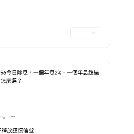
0056今日除息，一個年息2%、一個年息超過
該怎麼選？
|
ong
--
下釋放謹慎信號