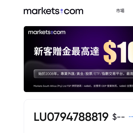
市場
LU0794788819
$
--
-