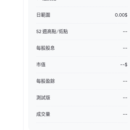
日範圍
0.00$
52 週高點/低點
--
每股股息
--
市值
--$
每股盈餘
--
測試版
--
成交量
--