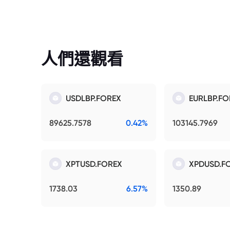
人們還觀看
USDLBP.FOREX
EURLBP.FO
89625.7578
0.42%
103145.7969
XPTUSD.FOREX
XPDUSD.F
1738.03
6.57%
1350.89