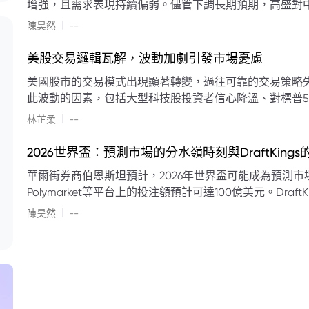
增強，且需求表現持續偏弱。儘管下調長期預期，高盛對中
蘭特原油均價為每桶90美元。該行認為，美國、巴西、圭
|
陳昊然
--
結構性變化，正在重塑市場平衡，其中中國新能源轉型是
其影響低於預期，二季度的全球供應缺口（每日500萬至
美股交易邏輯瓦解，波動加劇引發市場憂慮
得到緩衝。預計海灣產油國出口將於8月底恢復正常，但
美國股市的交易模式出現顯著轉變，過往可靠的交易策略
口受阻持續，2026年底油價可能升至每桶110美元以上，極
此波動的因素，包括大型科技股投資者信心降溫、對標普5
若供應快速恢復且需求進一步走弱，2026年底油價可能回落
矛盾信號。專家意見顯示，雙向交易與市場震盪加劇將成
|
美元。
林芷柔
--
的失效、通膨與就業數據的影響，以及聯準會即將發布的政策決策
點：** * **交易邏輯轉變：** 順勢做多的市場邏輯已瓦解，市場走向變得難以預測。 * **科技股信心減弱：**
2026世界盃：預測市場的分水嶺時刻與DraftKing
過去的市場領頭羊大型科技股，投資者信心明顯降溫，股價表現反覆。 * **指數波動擴大：
華爾街券商伯恩斯坦預計，2026年世界盃可能成為預測市場
現顯著的單日反轉幅度，整體市場穩定性大幅下降。 * **經濟數據拉扯：** 經濟數據表現出韌性與聯準會緊
Polymarket等平台上的投注額預計可達100億美元。Dra
縮貨幣政策預期升溫之間形成拉扯，加劇市場不確定性。 * **專家預期：** 預計將持續出現板塊輪動與風
道、西班牙語轉播權以及對預測市場業務的拓展，為即將到
|
切換，投資者意見分歧程度處於極高水平。 * **聚焦聯準會：** 聯準會的利率決議及後續記者會，被視為短
陳昊然
--
期市場風向標。 * **華爾街謹慎：** 華爾街