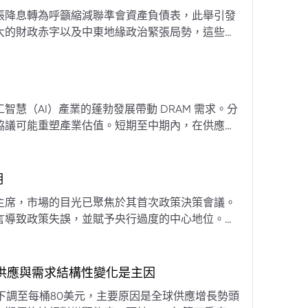
張降息轉為呼籲縮減聯準會資產負債表，此舉引發
大的財政赤字以及中東地緣政治緊張局勢，這些因
專家預計將進入政策觀望期，重點將放在維持較高
慧（AI）產業的蓬勃發展帶動 DRAM 需求。分
協議可能重塑產業估值。短期至中期內，在供應受
期
主席，市場的目光已聚焦於其首次政策決策會議。
言導致政策失誤，並賦予央行過度的中心地位。他
期市場信號的依賴，並強化對經濟基本面的關注。
，供應與需求結構性變化是主因
下調至每桶80美元，主要原因是全球供應增長勢頭