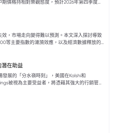
期價格持相對樂觀態度，預計2026年第四季度布
亞那、委內瑞拉及阿聯酋的產量提升，加上需求端
關鍵因素。對於荷莫茲海峽的運輸干擾，高盛判斷
600萬桶）因需求疲軟和市場已存在的供過於求而
地緣政治不確定性仍可能導致劇烈價格波動，若出
失效，市場走向變得難以預測。本文深入探討導致
端情況下2027年甚至可能觸及140美元。相對地，
00等主要指數的漣漪效應，以及經濟數據釋放的
至每桶70美元左右，2027年則可能降至每桶60
為新常態。重點摘要包括：先前「逢低買入」策略
被視為關鍵的短期市場指標。 **核心要
s的潛在助益
** 標普500指數出
發展的「分水嶺時刻」，美國在Kalshi和
ftKings被視為主要受益者，將憑藉其強大的行銷管
格
來的NFL賽季做準備。
分析師的悲觀情緒升溫，多家機構發出熊市預警信號。