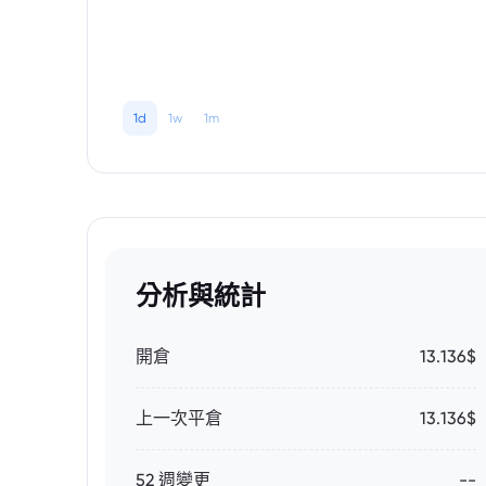
1d
1w
1m
分析與統計
開倉
13.136$
上一次平倉
13.136$
52 週變更
--