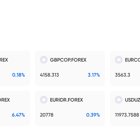
REX
GBPCOP.FOREX
EURCO
0.18%
4158.313
3.17%
3563.3
OREX
EURIDR.FOREX
USDUZ
6.47%
20778
0.39%
11973.7588