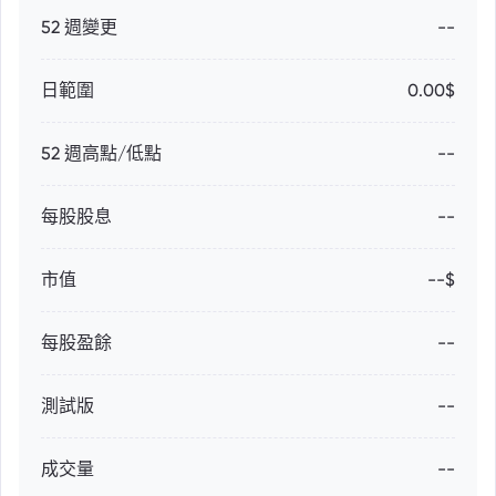
52 週變更
--
日範圍
0.00$
52 週高點/低點
--
每股股息
--
市值
--$
每股盈餘
--
測試版
--
成交量
--