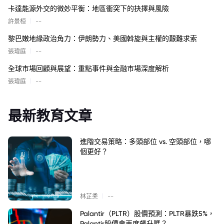
卡達能源外交的微妙平衡：地區衝突下的抉擇與風險
|
許景桓
--
黎巴嫩地緣政治角力：伊朗勢力、美國斡旋與主權的艱難求索
|
張瑋庭
--
全球市場回顧與展望：重點事件與金融市場深度解析
|
張瑋庭
--
最新教育文章
進階交易策略：多頭部位 vs. 空頭部位，哪
個更好？
|
林芷柔
--
Palantir（PLTR）股價預測：PLTR暴跌5%，
Palantir股價會再度飆升嗎？