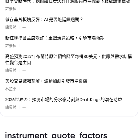
聯準會新時代：鮑爾繼任者沃許在通膨與市場擔憂下釋放謹慎信號
|
許景桓
--
儲存晶片板塊反彈：AI 是否能延續週期？
|
陳昊然
--
新任聯準會主席沃許：重塑溝通策略，引導市場預期
|
許景桓
--
高盛預測2027年布蘭特原油價格降至每桶80美元，供應與需求結構
性變化是主因
|
陳昊然
--
美股交易邏輯瓦解，波動加劇引發市場憂慮
|
林芷柔
--
2026世界盃：預測市場的分水嶺時刻與DraftKings的潛在助益
|
陳昊然
--
instrument_quote_factors