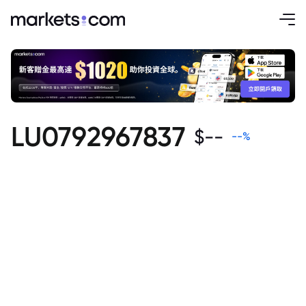
LU0792967837
$
--
--
%