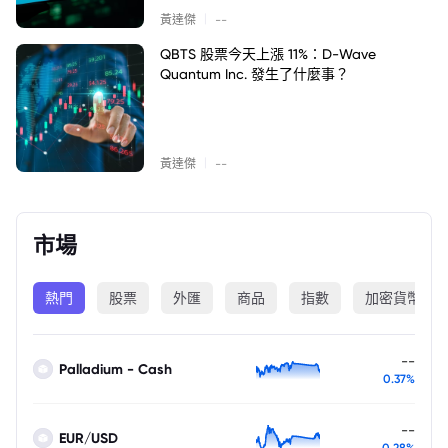
|
黃達傑
--
QBTS 股票今天上漲 11%：D-Wave
Quantum Inc. 發生了什麼事？
|
黃達傑
--
市場
熱門
股票
外匯
商品
指數
加密貨幣
--
Palladium - Cash
0.37%
--
EUR/USD
0.28%