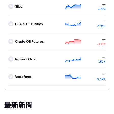
--
Silver
3.10%
--
USA 30 - Futures
0.23%
--
Crude Oil Futures
-1.15%
--
Natural Gas
1.52%
--
Vodafone
0.69%
最新新聞