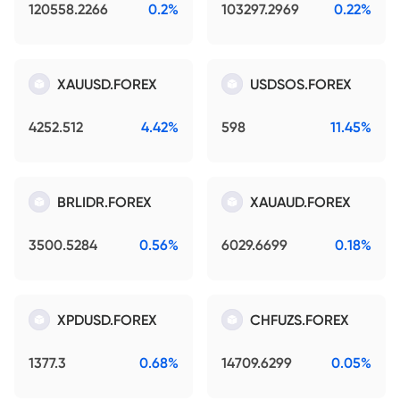
120558.2266
0.2%
103297.2969
0.22%
XAUUSD.FOREX
USDSOS.FOREX
4252.512
4.42%
598
11.45%
BRLIDR.FOREX
XAUAUD.FOREX
3500.5284
0.56%
6029.6699
0.18%
XPDUSD.FOREX
CHFUZS.FOREX
1377.3
0.68%
14709.6299
0.05%