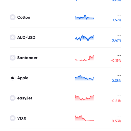
--
Cotton
1.57%
--
AUD/USD
0.47%
--
Santander
-0.19%
--
Apple
0.38%
--
easyJet
-0.51%
--
VIXX
-0.53%