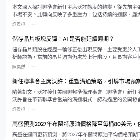
本文深入探討聯準會新任主席沃許態度的轉變，從先前主
市場不安。此轉向反映了多重壓力，包括持續的通膨、龐
素限制了聯準會實施降息或激進縮減資產負債表的空間。
|
許景桓
--
利率以及避免可能破壞市場穩定的行動上。
儲存晶片板塊反彈：AI 是否能延續週期？
儲存晶片類股在經歷一輪修正後出現反彈，主要受惠於人工智
析師認為，當前的晶片週期仍處於上行階段，且長期客戶
限的支撐下，價格預期將持續走高。
|
陳昊然
--
新任聯準會主席沃許：重塑溝通策略，引導市場預
隨著凱文・沃許接任美國聯邦準備理事會（聯準會）新任
沃許旨在革新聯準會當前的溝通模式，認為過度的公開發
計畫重塑政策預期的發布方式及其頻率，目標是減少對預
|
許景桓
--
高盛預測2027年布蘭特原油價格降至每桶80美元
高盛在週四更新預測，將2027年布蘭特原油平均價格預期