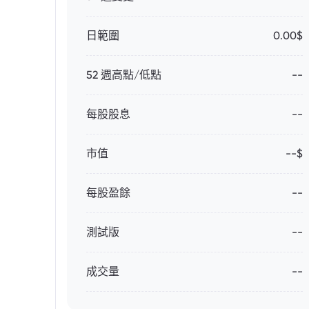
日範圍
0.00$
52 週高點/低點
--
每股股息
--
市值
--$
每股盈餘
--
測試版
--
成交量
--