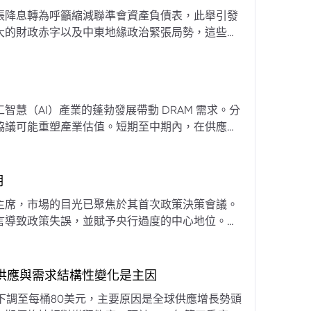
張降息轉為呼籲縮減聯準會資產負債表，此舉引發
大的財政赤字以及中東地緣政治緊張局勢，這些因
專家預計將進入政策觀望期，重點將放在維持較高
慧（AI）產業的蓬勃發展帶動 DRAM 需求。分
協議可能重塑產業估值。短期至中期內，在供應受
期
主席，市場的目光已聚焦於其首次政策決策會議。
言導致政策失誤，並賦予央行過度的中心地位。他
期市場信號的依賴，並強化對經濟基本面的關注。
，供應與需求結構性變化是主因
下調至每桶80美元，主要原因是全球供應增長勢頭