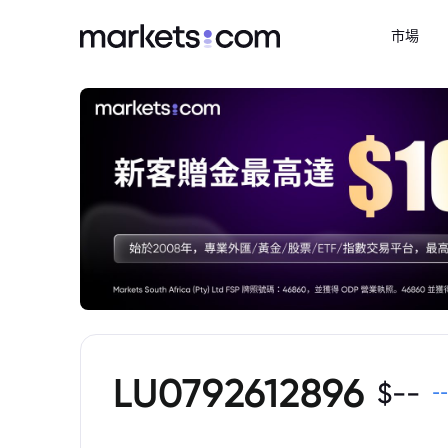
市場
LU0792612896
$
--
--