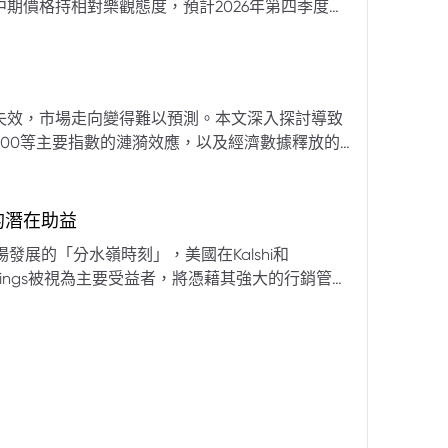
期價格持相對樂觀態度，預計2026年第四季度布
亞那、委內瑞拉及阿聯酋的產量提升，加上需求端
關鍵因素。對於荷莫茲海峽的運輸干擾，高盛判斷
600萬桶）因需求疲軟和市場已存在的供過於求而
地緣政治不確定性仍可能導致劇烈價格波動，若出
失效，市場走向變得難以預測。本文深入探討導致
端情況下2027年甚至可能觸及140美元。相對地，
00等主要指數的漣漪效應，以及經濟數據釋放的
至每桶70美元左右，2027年則可能降至每桶60
為新常態。重點摘要包括：先前「逢低買入」策略
被視為關鍵的短期市場指標。 **核心要
s的潛在助益
** 標普500指數出
發展的「分水嶺時刻」，美國在Kalshi和
ftKings被視為主要受益者，將憑藉其強大的行銷管
格
來的NFL賽季做準備。
分析師的悲觀情緒升溫，多家機構發出熊市預警信號。