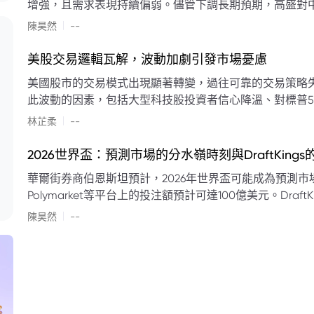
增強，且需求表現持續偏弱。儘管下調長期預期，高盛對中
蘭特原油均價為每桶90美元。該行認為，美國、巴西、圭
|
陳昊然
--
結構性變化，正在重塑市場平衡，其中中國新能源轉型是
其影響低於預期，二季度的全球供應缺口（每日500萬至
美股交易邏輯瓦解，波動加劇引發市場憂慮
得到緩衝。預計海灣產油國出口將於8月底恢復正常，但
美國股市的交易模式出現顯著轉變，過往可靠的交易策略
口受阻持續，2026年底油價可能升至每桶110美元以上，極
此波動的因素，包括大型科技股投資者信心降溫、對標普5
若供應快速恢復且需求進一步走弱，2026年底油價可能回落
矛盾信號。專家意見顯示，雙向交易與市場震盪加劇將成
|
美元。
林芷柔
--
的失效、通膨與就業數據的影響，以及聯準會即將發布的政策決策
點：** * **交易邏輯轉變：** 順勢做多的市場邏輯已瓦解，市場走向變得難以預測。 * **科技股信心減弱：**
2026世界盃：預測市場的分水嶺時刻與DraftKing
過去的市場領頭羊大型科技股，投資者信心明顯降溫，股價表現反覆。 * **指數波動擴大：
華爾街券商伯恩斯坦預計，2026年世界盃可能成為預測市場
現顯著的單日反轉幅度，整體市場穩定性大幅下降。 * **經濟數據拉扯：** 經濟數據表現出韌性與聯準會緊
Polymarket等平台上的投注額預計可達100億美元。Dra
縮貨幣政策預期升溫之間形成拉扯，加劇市場不確定性。 * **專家預期：** 預計將持續出現板塊輪動與風
道、西班牙語轉播權以及對預測市場業務的拓展，為即將到
|
切換，投資者意見分歧程度處於極高水平。 * **聚焦聯準會：** 聯準會的利率決議及後續記者會，被視為短
陳昊然
--
期市場風向標。 * **華爾街謹慎：** 華爾街