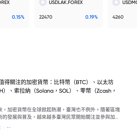
OREX
USDLAK.FOREX
USDM
0.15%
22470
0.19%
4260
值得關注的加密貨幣：比特幣（BTC）、以太坊
TH）、索拉納（Solana，SOL）、零幣（Zcash，
）
來，加密貨幣在全球掀起熱潮，臺灣也不例外。隨著區塊
術的發展與普及，越來越多臺灣民眾開始關注並參與加密
市場。
|
傑
--