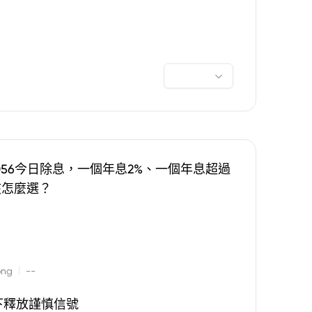
0056今日除息，一個年息2%、一個年息超過
該怎麼選？
|
ong
--
下釋放謹慎信號