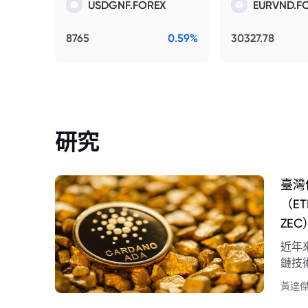
USDGNF.FOREX
EURVND.F
8765
0.59%
30327.78
研究
臺灣
（E
ZEC
近年
鏈技
貨幣
黃達