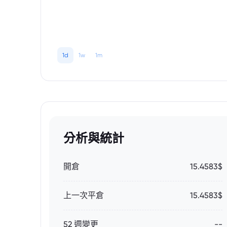
1d
1w
1m
分析與統計
開倉
15.4583$
上一次平倉
15.4583$
52 週變更
--