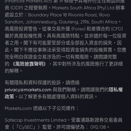
(Financial Markets Act) 第 19 條授予其場外衍生性商品供應
商 (ODP) 之經營執照。Markets South Africa (Pty) Ltd 辦事
處設立於：Boundary Place 18 Rivonia Road, Illovo
Sandton, Johannesburg, Gauteng, 2196, South Africa。
高風險投資警告。從事交易外匯 (Forex) 和差價合約 (CFD)
屬於高度投機性質，具有高風險特點，並非適於每一位投資
者之用。閣下有可能蒙受部分或全部投入資金的損失，因
此，閣下不應從事無法承受得起資金損失的投機買賣。您應
完全明白保證金交易涉及的一切有關風險。請閱讀完整
的
《風險披露聲明》
，其中對所涉及的風險進行了更詳細
的解釋。
有關隱私和資料保護的投訴，請透過
privacy@markets.com
與我們聯絡。請閱讀我們的
隱私權
政策
，以了解更多有關處理個人資料的資訊。
Markets.com 透過以下子公司運作：
Safecap Investments Limited，受塞浦路斯證券交易委員
會（「CySEC」）監管，許可證編號為： 092/08。