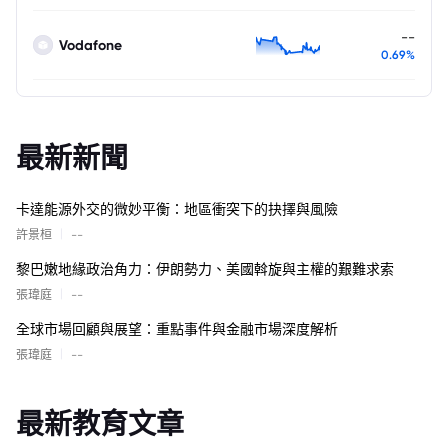
--
Vodafone
0.69%
最新新聞
卡達能源外交的微妙平衡：地區衝突下的抉擇與風險
|
許景桓
--
黎巴嫩地緣政治角力：伊朗勢力、美國斡旋與主權的艱難求索
|
張瑋庭
--
全球市場回顧與展望：重點事件與金融市場深度解析
|
張瑋庭
--
最新教育文章