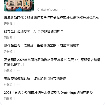
|
Christine Voong
--
聯準會新時代：鮑爾繼任者沃許在通膨與市場擔憂下釋放謹慎信號
|
許景桓
--
儲存晶片板塊反彈：AI 是否能延續週期？
|
陳昊然
--
新任聯準會主席沃許：重塑溝通策略，引導市場預期
|
許景桓
--
高盛預測2027年布蘭特原油價格降至每桶80美元，供應與需求結構
性變化是主因
|
陳昊然
--
美股交易邏輯瓦解，波動加劇引發市場憂慮
|
林芷柔
--
2026世界盃：預測市場的分水嶺時刻與DraftKings的潛在助益
|
陳昊然
--