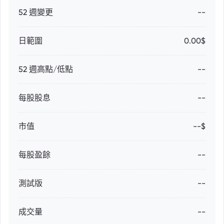
52 週變更
--
日範圍
0.00$
52 週高點/低點
--
每股股息
--
市值
--$
每股盈餘
--
測試版
--
成交量
--