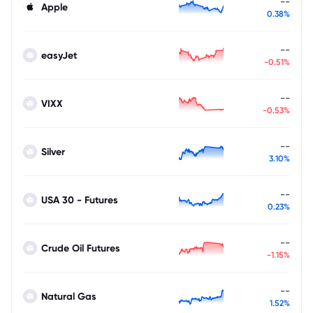
--
Apple
0.38%
--
easyJet
-0.51%
--
VIXX
-0.53%
--
Silver
3.10%
--
USA 30 - Futures
0.23%
--
Crude Oil Futures
-1.15%
--
Natural Gas
1.52%