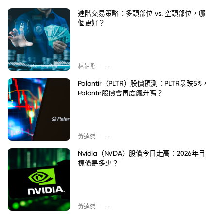
進階交易策略：多頭部位 vs. 空頭部位，哪
個更好？
|
林芷柔
--
Palantir（PLTR）股價預測：PLTR暴跌5%，
Palantir股價會再度飆升嗎？
|
黃達傑
--
Nvidia（NVDA）股價今日走高：2026年目
標價是多少？
|
黃達傑
--