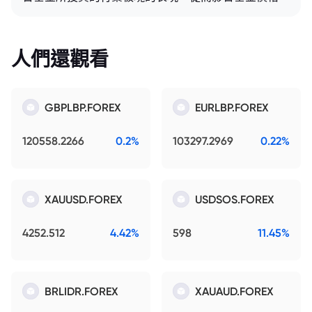
人們還觀看
GBPLBP.FOREX
EURLBP.FOREX
120558.2266
0.2%
103297.2969
0.22%
XAUUSD.FOREX
USDSOS.FOREX
4252.512
4.42%
598
11.45%
BRLIDR.FOREX
XAUAUD.FOREX