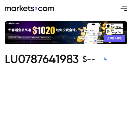
LU0787641983
$
--
--
%