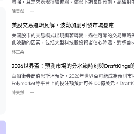
增強，且需求表現持續偏弱。儘管下調長期預期，高盛對中
蘭特原油均價為每桶90美元。該行認為，美國、巴西、圭
|
陳昊然
--
結構性變化，正在重塑市場平衡，其中中國新能源轉型是
其影響低於預期，二季度的全球供應缺口（每日500萬至
美股交易邏輯瓦解，波動加劇引發市場憂慮
得到緩衝。預計海灣產油國出口將於8月底恢復正常，但
美國股市的交易模式出現顯著轉變，過往可靠的交易策略
口受阻持續，2026年底油價可能升至每桶110美元以上，極
此波動的因素，包括大型科技股投資者信心降溫、對標普5
若供應快速恢復且需求進一步走弱，2026年底油價可能回落
矛盾信號。專家意見顯示，雙向交易與市場震盪加劇將成
|
美元。
林芷柔
--
的失效、通膨與就業數據的影響，以及聯準會即將發布的政策決策
點：** * **交易邏輯轉變：** 順勢做多的市場邏輯已瓦解，市場走向變得難以預測。 * **科技股信心減弱：**
2026世界盃：預測市場的分水嶺時刻與DraftKing
過去的市場領頭羊大型科技股，投資者信心明顯降溫，股價表現反覆。 * **指數波動擴大：
華爾街券商伯恩斯坦預計，2026年世界盃可能成為預測市場
現顯著的單日反轉幅度，整體市場穩定性大幅下降。 * **經濟數據拉扯：** 經濟數據表現出韌性與聯準會緊
Polymarket等平台上的投注額預計可達100億美元。Dra
縮貨幣政策預期升溫之間形成拉扯，加劇市場不確定性。 * **專家預期：** 預計將持續出現板塊輪動與風
道、西班牙語轉播權以及對預測市場業務的拓展，為即將到
|
切換，投資者意見分歧程度處於極高水平。 * **聚焦聯準會：** 聯準會的利率決議及後續記者會，被視為短
陳昊然
--
期市場風向標。 * **華爾街謹慎：** 華爾街