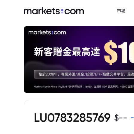
市場
LU0783285769
$
--
-