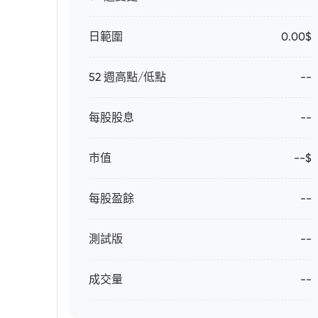
日範圍
0.00$
52 週高點/低點
--
每股股息
--
市值
--$
每股盈餘
--
測試版
--
成交量
--