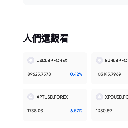
人們還觀看
USDLBP.FOREX
EURLBP.FO
89625.7578
0.42%
103145.7969
XPTUSD.FOREX
XPDUSD.F
1738.03
6.57%
1350.89