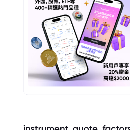
instrument_quote_factor