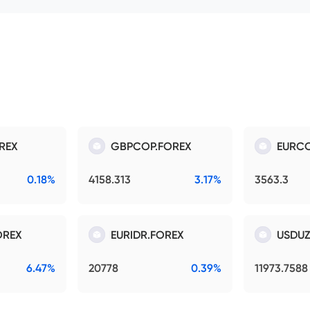
REX
GBPCOP.FOREX
EURCO
0.18%
4158.313
3.17%
3563.3
OREX
EURIDR.FOREX
USDUZ
6.47%
20778
0.39%
11973.7588