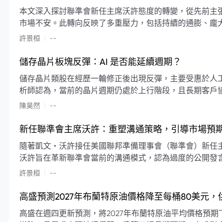
本文深入探討聯準會新任主席沃許態度的轉變，從先前主
市場不安。此轉向反映了多重壓力，包括持續的通膨、龐
素限制了聯準會實施降息或激進縮減資產負債表的空間。
|
許景桓
--
利率以及避免可能破壞市場穩定的行動上。
儲存晶片板塊反彈：AI 是否能延續週期？
儲存晶片類股在經歷一輪修正後出現反彈，主要受惠於人工智
析師認為，當前的晶片週期仍處於上行階段，且長期客戶
限的支撐下，價格預期將持續走高。
|
陳昊然
--
新任聯準會主席沃許：重塑溝通策略，引導市場預
隨著凱文・沃許接任美國聯邦準備理事會（聯準會）新任
沃許旨在革新聯準會當前的溝通模式，認為過度的公開發
計畫重塑政策預期的發布方式及其頻率，目標是減少對預
|
許景桓
--
高盛預測2027年布蘭特原油價格降至每桶80美元
高盛在週四更新預測，將2027年布蘭特原油平均價格預期