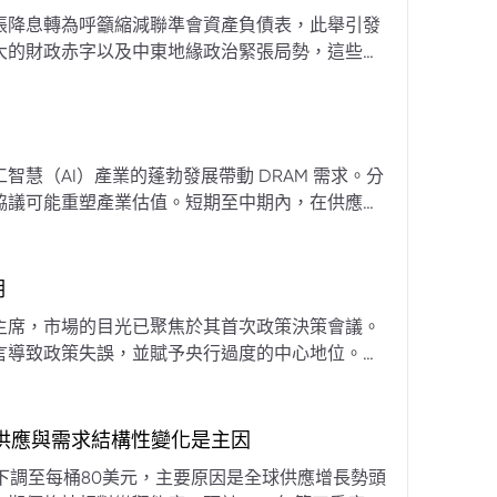
張降息轉為呼籲縮減聯準會資產負債表，此舉引發
大的財政赤字以及中東地緣政治緊張局勢，這些因
專家預計將進入政策觀望期，重點將放在維持較高
慧（AI）產業的蓬勃發展帶動 DRAM 需求。分
協議可能重塑產業估值。短期至中期內，在供應受
期
主席，市場的目光已聚焦於其首次政策決策會議。
言導致政策失誤，並賦予央行過度的中心地位。他
期市場信號的依賴，並強化對經濟基本面的關注。
，供應與需求結構性變化是主因
下調至每桶80美元，主要原因是全球供應增長勢頭