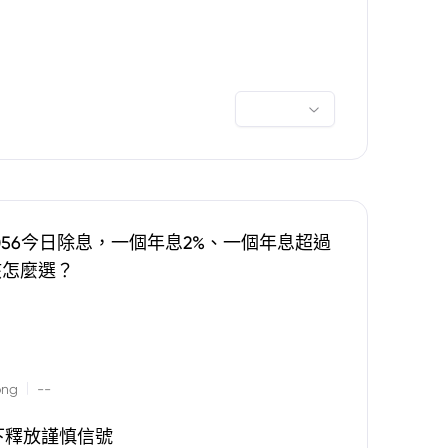
0056今日除息，一個年息2%、一個年息超過
該怎麼選？
|
ong
--
下釋放謹慎信號