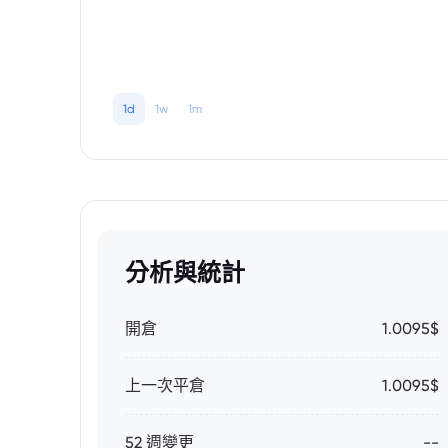
1d
1w
1m
分析與統計
開倉
1.0095$
上一次平倉
1.0095$
52 週變更
--