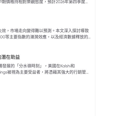
期價格持相對樂觀態度，預計2026年第四季度布
亞那、委內瑞拉及阿聯酋的產量提升，加上需求端
關鍵因素。對於荷莫茲海峽的運輸干擾，高盛判斷
600萬桶）因需求疲軟和市場已存在的供過於求而
地緣政治不確定性仍可能導致劇烈價格波動，若出
失效，市場走向變得難以預測。本文深入探討導致
端情況下2027年甚至可能觸及140美元。相對地，
00等主要指數的漣漪效應，以及經濟數據釋放的
至每桶70美元左右，2027年則可能降至每桶60
為新常態。重點摘要包括：先前「逢低買入」策略
被視為關鍵的短期市場指標。 **核心要
s的潛在助益
** 標普500指數出
發展的「分水嶺時刻」，美國在Kalshi和
ftKings被視為主要受益者，將憑藉其強大的行銷管
格
來的NFL賽季做準備。
分析師的悲觀情緒升溫，多家機構發出熊市預警信號。