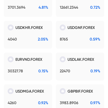
3701.3694
4.81%
12661.2344
0.72%
USDKHR.FOREX
USDGNF.FOREX
4040
2.05%
8765
0.59%
EURVND.FOREX
USDLAK.FOREX
30327.78
0.15%
22470
0.19%
USDMGA.FOREX
GBPBIF.FOREX
4260
0.92%
3983.8906
0.97%