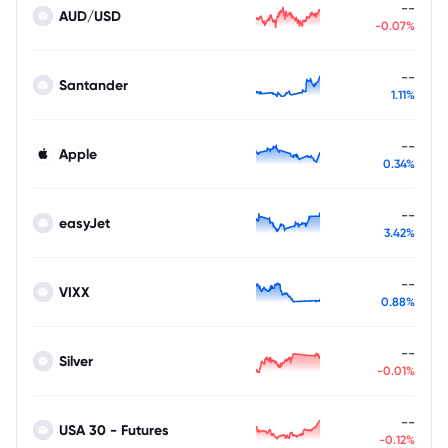
--
AUD/USD
-0.07%
--
Santander
1.11%
--
Apple
0.34%
--
easyJet
3.42%
--
VIXX
0.88%
--
Silver
-0.01%
--
USA 30 - Futures
-0.12%