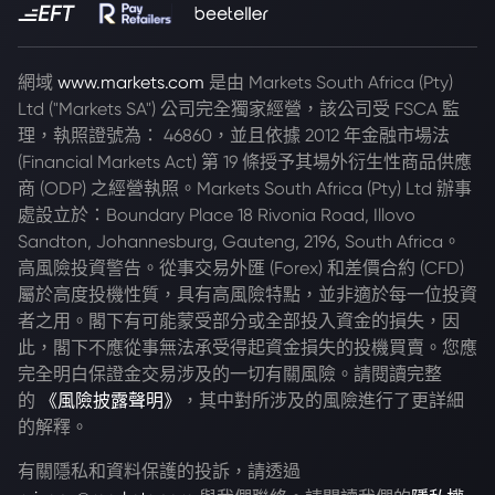
網域
www.markets.com
是由 Markets South Africa (Pty)
Ltd ("Markets SA") 公司完全獨家經營，該公司受 FSCA 監
理，執照證號為： 46860，並且依據 2012 年金融市場法
(Financial Markets Act) 第 19 條授予其場外衍生性商品供應
商 (ODP) 之經營執照。Markets South Africa (Pty) Ltd 辦事
處設立於：Boundary Place 18 Rivonia Road, Illovo
Sandton, Johannesburg, Gauteng, 2196, South Africa。
高風險投資警告。從事交易外匯 (Forex) 和差價合約 (CFD)
屬於高度投機性質，具有高風險特點，並非適於每一位投資
者之用。閣下有可能蒙受部分或全部投入資金的損失，因
此，閣下不應從事無法承受得起資金損失的投機買賣。您應
完全明白保證金交易涉及的一切有關風險。請閱讀完整
的
《風險披露聲明》
，其中對所涉及的風險進行了更詳細
的解釋。
有關隱私和資料保護的投訴，請透過