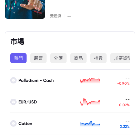
|
黃達傑
--
市場
熱門
股票
外匯
商品
指數
加密貨幣
--
Palladium - Cash
-0.90%
--
EUR/USD
-0.02%
--
Cotton
0.22%