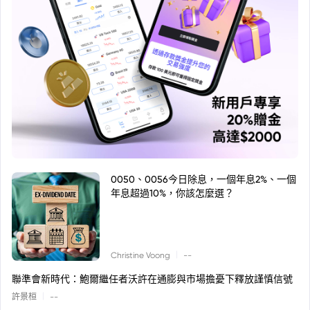
0050、0056今日除息，一個年息2%、一個
年息超過10%，你該怎麼選？
|
Christine Voong
--
聯準會新時代：鮑爾繼任者沃許在通膨與市場擔憂下釋放謹慎信號
|
許景桓
--