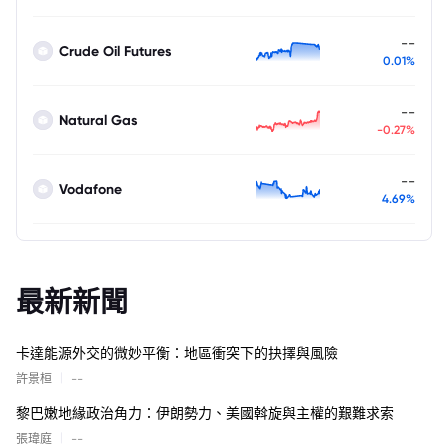
--
Crude Oil Futures
0.01%
--
Natural Gas
-0.27%
--
Vodafone
4.69%
最新新聞
卡達能源外交的微妙平衡：地區衝突下的抉擇與風險
|
許景桓
--
黎巴嫩地緣政治角力：伊朗勢力、美國斡旋與主權的艱難求索
|
張瑋庭
--