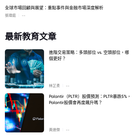
全球市場回顧與展望：重點事件與金融市場深度解析
|
張瑋庭
--
最新教育文章
進階交易策略：多頭部位 vs. 空頭部位，哪
個更好？
|
林芷柔
--
Palantir（PLTR）股價預測：PLTR暴跌5%，
Palantir股價會再度飆升嗎？
|
黃達傑
--