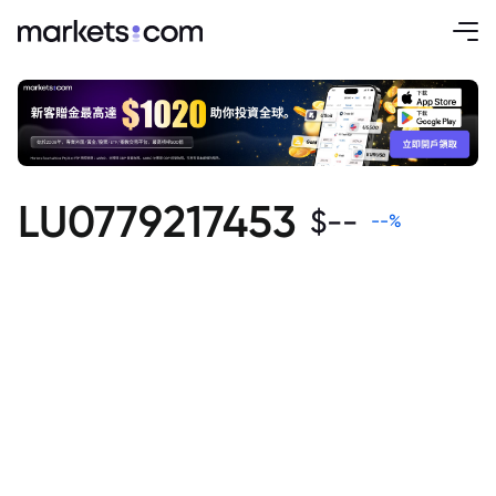
LU0779217453
$
--
--
%