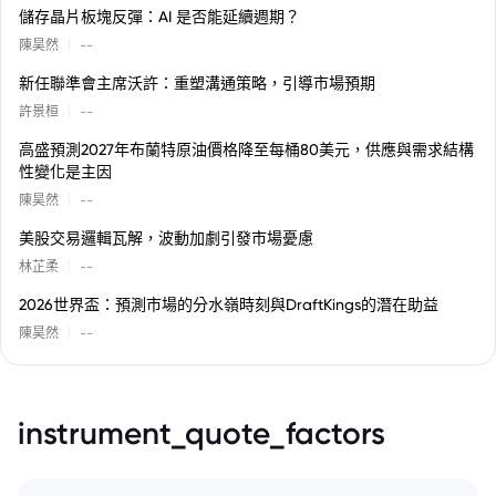
儲存晶片板塊反彈：AI 是否能延續週期？
|
陳昊然
--
新任聯準會主席沃許：重塑溝通策略，引導市場預期
|
許景桓
--
高盛預測2027年布蘭特原油價格降至每桶80美元，供應與需求結構
性變化是主因
|
陳昊然
--
美股交易邏輯瓦解，波動加劇引發市場憂慮
|
林芷柔
--
2026世界盃：預測市場的分水嶺時刻與DraftKings的潛在助益
|
陳昊然
--
instrument_quote_factors