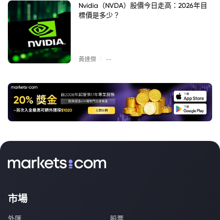
Nvidia（NVDA）股價今日走高：2026年目
標價是多少？
|
黃達傑
--
市場
外匯
股票