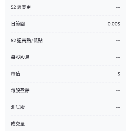
52 週變更
--
日範圍
0.00$
52 週高點/低點
--
每股股息
--
市值
--$
每股盈餘
--
測試版
--
成交量
--