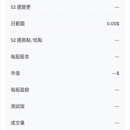
52 週變更
--
日範圍
0.00$
52 週高點/低點
--
每股股息
--
市值
--$
每股盈餘
--
測試版
--
成交量
--