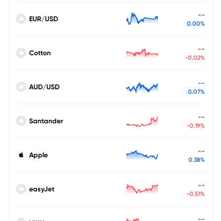
--
EUR/USD
0.00%
--
Cotton
-0.02%
--
AUD/USD
0.07%
--
Santander
-0.19%
--
Apple
0.38%
--
easyJet
-0.51%
--