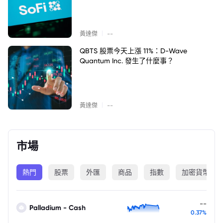
|
黃達傑
--
QBTS 股票今天上漲 11%：D-Wave
Quantum Inc. 發生了什麼事？
|
黃達傑
--
市場
熱門
股票
外匯
商品
指數
加密貨幣
--
Palladium - Cash
0.37%