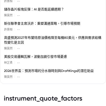
|
許景桓
--
儲存晶片板塊反彈：AI 是否能延續週期？
|
陳昊然
--
新任聯準會主席沃許：重塑溝通策略，引導市場預期
|
許景桓
--
高盛預測2027年布蘭特原油價格降至每桶80美元，供應與需求結構
性變化是主因
|
陳昊然
--
美股交易邏輯瓦解，波動加劇引發市場憂慮
|
林芷柔
--
2026世界盃：預測市場的分水嶺時刻與DraftKings的潛在助益
|
陳昊然
--
instrument_quote_factors