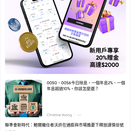
0050、0056今日除息，一個年息2%、一個
年息超過10%，你該怎麼選？
|
Christine Voong
--
聯準會新時代：鮑爾繼任者沃許在通膨與市場擔憂下釋放謹慎信號