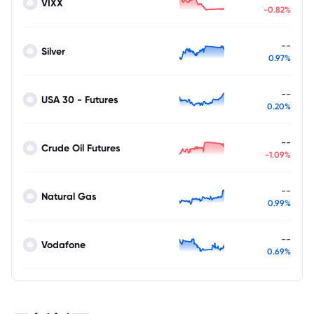
VIXX
-0.82%
--
Silver
0.97%
--
USA 30 - Futures
0.20%
--
Crude Oil Futures
-1.09%
--
Natural Gas
0.99%
--
Vodafone
0.69%