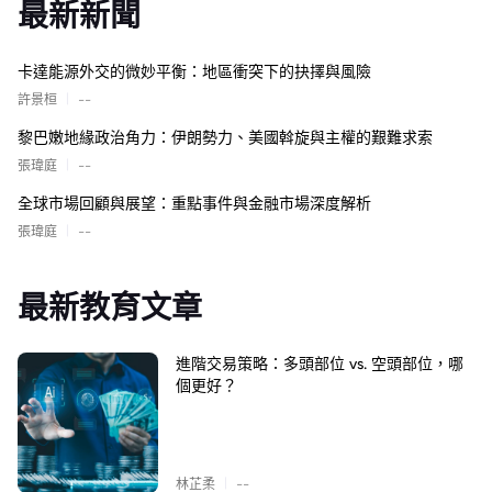
最新新聞
卡達能源外交的微妙平衡：地區衝突下的抉擇與風險
|
許景桓
--
黎巴嫩地緣政治角力：伊朗勢力、美國斡旋與主權的艱難求索
|
張瑋庭
--
全球市場回顧與展望：重點事件與金融市場深度解析
|
張瑋庭
--
最新教育文章
進階交易策略：多頭部位 vs. 空頭部位，哪
個更好？
|
林芷柔
--