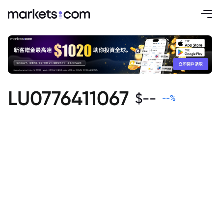
LU0776411067
$
--
--
%