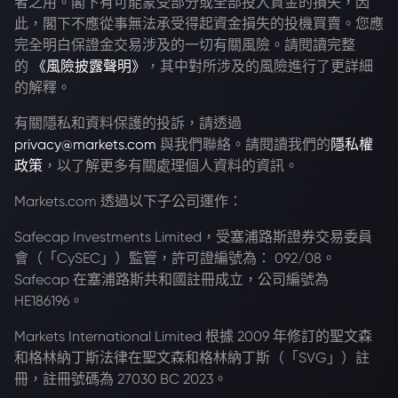
者之用。閣下有可能蒙受部分或全部投入資金的損失，因
此，閣下不應從事無法承受得起資金損失的投機買賣。您應
完全明白保證金交易涉及的一切有關風險。請閱讀完整
的
《風險披露聲明》
，其中對所涉及的風險進行了更詳細
的解釋。
有關隱私和資料保護的投訴，請透過
privacy@markets.com
與我們聯絡。請閱讀我們的
隱私權
政策
，以了解更多有關處理個人資料的資訊。
Markets.com 透過以下子公司運作：
Safecap Investments Limited，受塞浦路斯證券交易委員
會（「CySEC」）監管，許可證編號為： 092/08。
Safecap 在塞浦路斯共和國註冊成立，公司編號為
HE186196。
Markets International Limited 根據 2009 年修訂的聖文森
和格林納丁斯法律在聖文森和格林納丁斯（「SVG」）註
冊，註冊號碼為 27030 BC 2023。