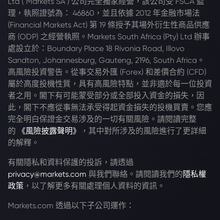
Ltd ("Markets SA") 公司完全獨家經營，該公司受 FSCA 監
理，執照證號為： 46860，並且依據 2012 年金融市場法
(Financial Markets Act) 第 19 條授予其場外衍生性商品供應
商 (ODP) 之經營執照。Markets South Africa (Pty) Ltd 辦事
處設立於：Boundary Place 18 Rivonia Road, Illovo
Sandton, Johannesburg, Gauteng, 2196, South Africa。
高風險投資警告。從事交易外匯 (Forex) 和差價合約 (CFD)
屬於高度投機性質，具有高風險特點，並非適於每一位投資
者之用。閣下有可能蒙受部分或全部投入資金的損失，因
此，閣下不應從事無法承受得起資金損失的投機買賣。您應
完全明白保證金交易涉及的一切有關風險。請閱讀完整
的
《風險披露聲明》
，其中對所涉及的風險進行了更詳細
的解釋。
有關隱私和資料保護的投訴，請透過
privacy@markets.com
與我們聯絡。請閱讀我們的
隱私權
政策
，以了解更多有關處理個人資料的資訊。
Markets.com 透過以下子公司運作：