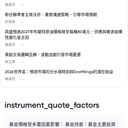
|
陳昊然
--
新任聯準會主席沃許：重塑溝通策略，引導市場預期
|
許景桓
--
高盛預測2027年布蘭特原油價格降至每桶80美元，供應與需求結構
性變化是主因
|
陳昊然
--
美股交易邏輯瓦解，波動加劇引發市場憂慮
|
林芷柔
--
2026世界盃：預測市場的分水嶺時刻與DraftKings的潛在助益
|
陳昊然
--
instrument_quote_factors
基金價格受多重因素影響： 基金持倉：基金主要投資