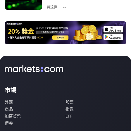
|
黃達傑
--
市場
外匯
股票
商品
指數
加密貨幣
ETF
債券