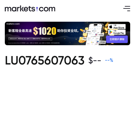
LU0765607063
$
--
--
%