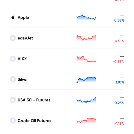
--
Apple
0.38%
--
easyJet
-0.51%
--
VIXX
-0.53%
--
Silver
3.10%
--
USA 30 - Futures
0.23%
--
Crude Oil Futures
-1.15%