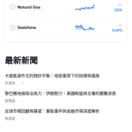
--
Natural Gas
1.52%
--
Vodafone
0.69%
最新新聞
卡達能源外交的微妙平衡：地區衝突下的抉擇與風險
|
許景桓
--
黎巴嫩地緣政治角力：伊朗勢力、美國斡旋與主權的艱難求索
|
張瑋庭
--
全球市場回顧與展望：重點事件與金融市場深度解析
|
張瑋庭
--