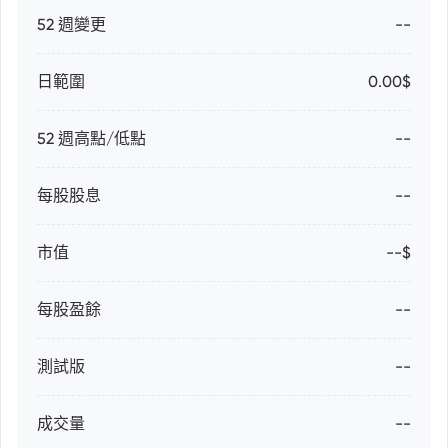
52 週變更
--
日範圍
0.00$
52 週高點/低點
--
每股股息
--
市值
--$
每股盈餘
--
測試版
--
成交量
--