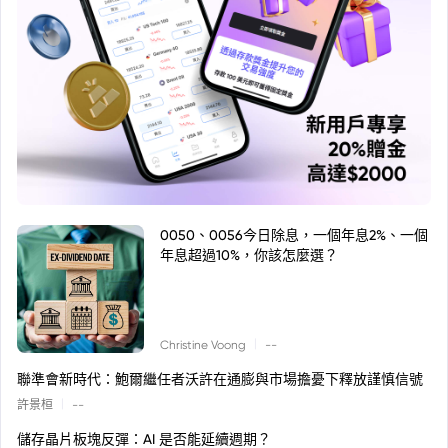
0050、0056今日除息，一個年息2%、一個
年息超過10%，你該怎麼選？
|
Christine Voong
--
聯準會新時代：鮑爾繼任者沃許在通膨與市場擔憂下釋放謹慎信號
|
許景桓
--
儲存晶片板塊反彈：AI 是否能延續週期？