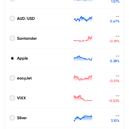
1.57%
--
AUD/USD
0.47%
--
Santander
-0.19%
--
Apple
0.38%
--
easyJet
-0.51%
--
VIXX
-0.53%
--
Silver
3.10%