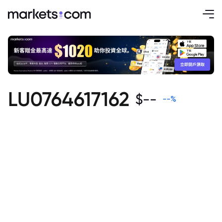
LU0764617162
$
--
--
%