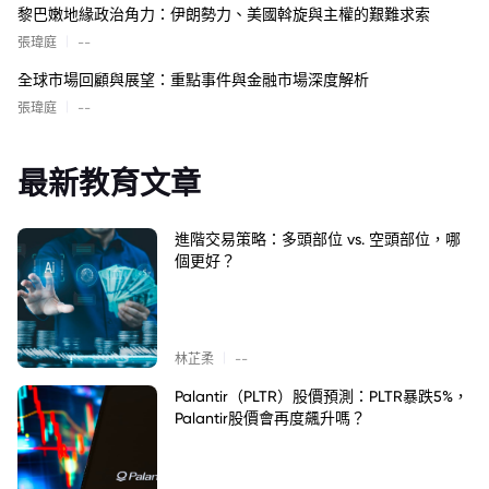
黎巴嫩地緣政治角力：伊朗勢力、美國斡旋與主權的艱難求索
|
張瑋庭
--
全球市場回顧與展望：重點事件與金融市場深度解析
|
張瑋庭
--
最新教育文章
進階交易策略：多頭部位 vs. 空頭部位，哪
個更好？
|
林芷柔
--
Palantir（PLTR）股價預測：PLTR暴跌5%，
Palantir股價會再度飆升嗎？