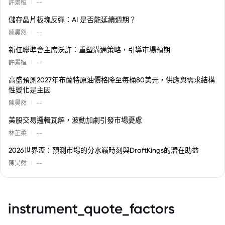
|
許景桓
--
儲存晶片板塊反彈：AI 是否能延續週期？
|
陳昊然
--
新任聯準會主席沃許：重塑溝通策略，引導市場預期
|
許景桓
--
高盛預測2027年布蘭特原油價格降至每桶80美元，供應與需求結構
性變化是主因
|
陳昊然
--
美股交易邏輯瓦解，波動加劇引發市場憂慮
|
林芷柔
--
2026世界盃：預測市場的分水嶺時刻與DraftKings的潛在助益
|
陳昊然
--
instrument_quote_factors