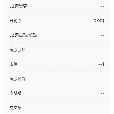
52 週變更
--
日範圍
0.00$
52 週高點/低點
--
每股股息
--
市值
--$
每股盈餘
--
測試版
--
成交量
--