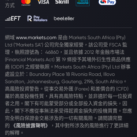
方式
網域
www.markets.com
是由 Markets South Africa (Pty)
Ltd ("Markets SA") 公司完全獨家經營，該公司受 FSCA 監
理，執照證號為： 46860，並且依據 2012 年金融市場法
(Financial Markets Act) 第 19 條授予其場外衍生性商品供應
商 (ODP) 之經營執照。Markets South Africa (Pty) Ltd 辦事
處設立於：Boundary Place 18 Rivonia Road, Illovo
Sandton, Johannesburg, Gauteng, 2196, South Africa。
高風險投資警告。從事交易外匯 (Forex) 和差價合約 (CFD)
屬於高度投機性質，具有高風險特點，並非適於每一位投資
者之用。閣下有可能蒙受部分或全部投入資金的損失，因
此，閣下不應從事無法承受得起資金損失的投機買賣。您應
完全明白保證金交易涉及的一切有關風險。請閱讀完整
的
《風險披露聲明》
，其中對所涉及的風險進行了更詳細
的解釋。