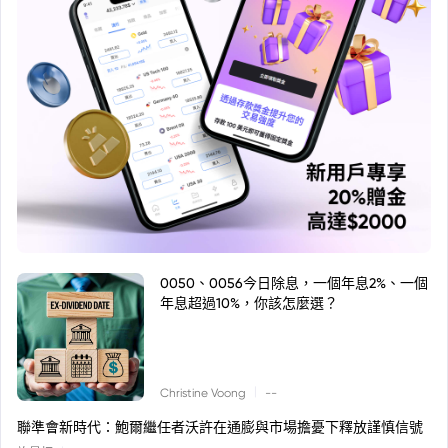
0050、0056今日除息，一個年息2%、一個
年息超過10%，你該怎麼選？
|
Christine Voong
--
聯準會新時代：鮑爾繼任者沃許在通膨與市場擔憂下釋放謹慎信號