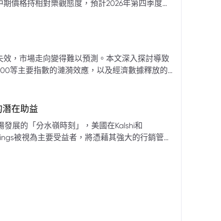
期價格持相對樂觀態度，預計2026年第四季度布
亞那、委內瑞拉及阿聯酋的產量提升，加上需求端
關鍵因素。對於荷莫茲海峽的運輸干擾，高盛判斷
600萬桶）因需求疲軟和市場已存在的供過於求而
地緣政治不確定性仍可能導致劇烈價格波動，若出
失效，市場走向變得難以預測。本文深入探討導致
端情況下2027年甚至可能觸及140美元。相對地，
00等主要指數的漣漪效應，以及經濟數據釋放的
至每桶70美元左右，2027年則可能降至每桶60
為新常態。重點摘要包括：先前「逢低買入」策略
被視為關鍵的短期市場指標。 **核心要
s的潛在助益
** 標普500指數出
發展的「分水嶺時刻」，美國在Kalshi和
ftKings被視為主要受益者，將憑藉其強大的行銷管
格
來的NFL賽季做準備。
分析師的悲觀情緒升溫，多家機構發出熊市預警信號。