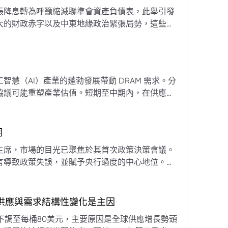
張降息轉為呼籲縮減聯準會資產負債表，此舉引發
大的財政赤字以及中東地緣政治緊張局勢，這些因
專家預計將進入政策觀望期，重點將放在維持較高
慧（AI）產業的蓬勃發展帶動 DRAM 需求。分
協議可能重塑產業估值。短期至中期內，在供應受
期
主席，市場的目光已聚焦於其首次政策決策會議。
言導致政策失誤，並賦予央行過度的中心地位。他
期市場信號的依賴，並強化對經濟基本面的關注。
，供應與需求結構性變化是主因
下調至每桶80美元，主要原因是全球供應增長勢頭