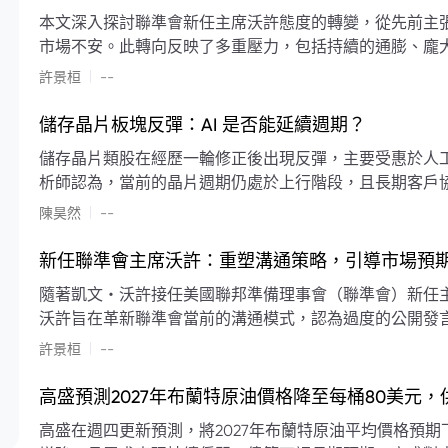
本文深入探討聯準會新任主席沃許態度的轉變，從先前主
市場不安。此轉向反映了多重壓力，包括持續的通膨、龐
素限制了聯準會實施降息或激進縮減資產負債表的空間。
|
許景桓
--
利率以及避免可能破壞市場穩定的行動上。
儲存晶片板塊反彈：AI 是否能延續週期？
儲存晶片類股在經歷一輪修正後出現反彈，主要受惠於人工智
析師認為，當前的晶片週期仍處於上行階段，且長期客戶
限的支撐下，價格預期將持續走高。
|
陳昊然
--
新任聯準會主席沃許：重塑溝通策略，引導市場預
隨著凱文・沃許接任美國聯邦準備理事會（聯準會）新任
沃許旨在革新聯準會當前的溝通模式，認為過度的公開發
計畫重塑政策預期的發布方式及其頻率，目標是減少對預
|
許景桓
--
高盛預測2027年布蘭特原油價格降至每桶80美元
高盛在週四更新預測，將2027年布蘭特原油平均價格預期