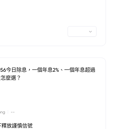
0056今日除息，一個年息2%、一個年息超過
該怎麼選？
|
ong
--
下釋放謹慎信號