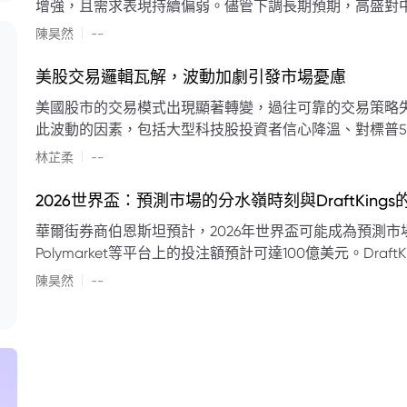
增強，且需求表現持續偏弱。儘管下調長期預期，高盛對中
蘭特原油均價為每桶90美元。該行認為，美國、巴西、圭
|
陳昊然
--
結構性變化，正在重塑市場平衡，其中中國新能源轉型是
其影響低於預期，二季度的全球供應缺口（每日500萬至
美股交易邏輯瓦解，波動加劇引發市場憂慮
得到緩衝。預計海灣產油國出口將於8月底恢復正常，但
美國股市的交易模式出現顯著轉變，過往可靠的交易策略
口受阻持續，2026年底油價可能升至每桶110美元以上，極
此波動的因素，包括大型科技股投資者信心降溫、對標普5
若供應快速恢復且需求進一步走弱，2026年底油價可能回落
矛盾信號。專家意見顯示，雙向交易與市場震盪加劇將成
|
美元。
林芷柔
--
的失效、通膨與就業數據的影響，以及聯準會即將發布的政策決策
點：** * **交易邏輯轉變：** 順勢做多的市場邏輯已瓦解，市場走向變得難以預測。 * **科技股信心減弱：**
2026世界盃：預測市場的分水嶺時刻與DraftKing
過去的市場領頭羊大型科技股，投資者信心明顯降溫，股價表現反覆。 * **指數波動擴大：
華爾街券商伯恩斯坦預計，2026年世界盃可能成為預測市場
現顯著的單日反轉幅度，整體市場穩定性大幅下降。 * **經濟數據拉扯：** 經濟數據表現出韌性與聯準會緊
Polymarket等平台上的投注額預計可達100億美元。Dra
縮貨幣政策預期升溫之間形成拉扯，加劇市場不確定性。 * **專家預期：** 預計將持續出現板塊輪動與風
道、西班牙語轉播權以及對預測市場業務的拓展，為即將到
|
切換，投資者意見分歧程度處於極高水平。 * **聚焦聯準會：** 聯準會的利率決議及後續記者會，被視為短
陳昊然
--
期市場風向標。 * **華爾街謹慎：** 華爾街