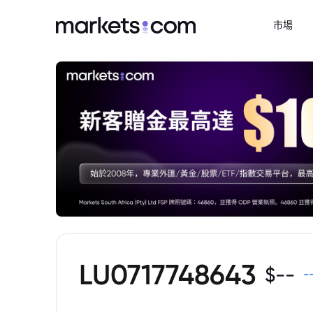
市場
LU0717748643
$
--
-