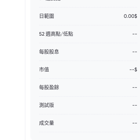
日範圍
0.00$
52 週高點/低點
--
每股股息
--
市值
--$
每股盈餘
--
測試版
--
成交量
--