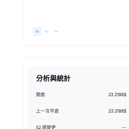
1d
1w
1m
分析與統計
開倉
23.2188$
上一次平倉
23.2188$
52 週變更
--