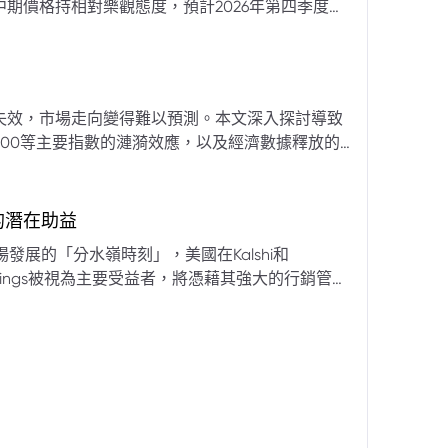
期價格持相對樂觀態度，預計2026年第四季度布
亞那、委內瑞拉及阿聯酋的產量提升，加上需求端
關鍵因素。對於荷莫茲海峽的運輸干擾，高盛判斷
600萬桶）因需求疲軟和市場已存在的供過於求而
地緣政治不確定性仍可能導致劇烈價格波動，若出
失效，市場走向變得難以預測。本文深入探討導致
端情況下2027年甚至可能觸及140美元。相對地，
00等主要指數的漣漪效應，以及經濟數據釋放的
至每桶70美元左右，2027年則可能降至每桶60
為新常態。重點摘要包括：先前「逢低買入」策略
被視為關鍵的短期市場指標。 **核心要
s的潛在助益
** 標普500指數出
發展的「分水嶺時刻」，美國在Kalshi和
ftKings被視為主要受益者，將憑藉其強大的行銷管
格
來的NFL賽季做準備。
分析師的悲觀情緒升溫，多家機構發出熊市預警信號。