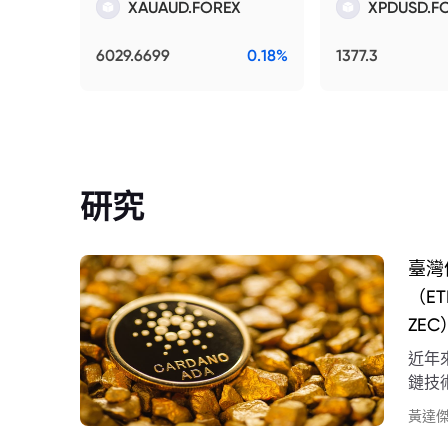
XAUAUD.FOREX
XPDUSD.F
6029.6699
0.18%
1377.3
研究
臺灣
（E
ZEC
近年
鏈技
貨幣
黃達