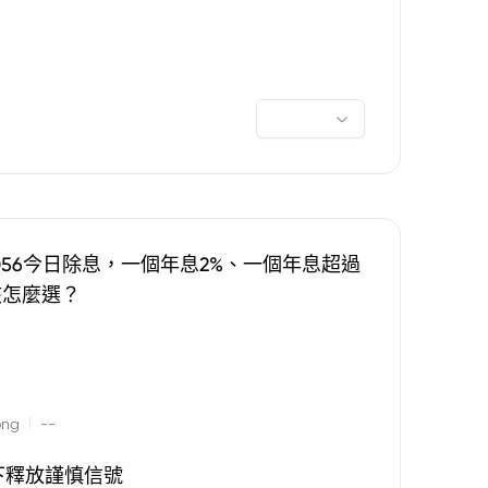
0056今日除息，一個年息2%、一個年息超過
該怎麼選？
|
ong
--
下釋放謹慎信號