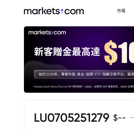
市場
LU0705251279
$
--
-