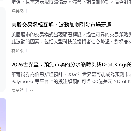
增強，且需求表現持續偏弱。儘管下調長期預期，高盛對中
蘭特原油均價為每桶90美元。該行認為，美國、巴西、圭
|
陳昊然
--
結構性變化，正在重塑市場平衡，其中中國新能源轉型是
其影響低於預期，二季度的全球供應缺口（每日500萬至
美股交易邏輯瓦解，波動加劇引發市場憂慮
得到緩衝。預計海灣產油國出口將於8月底恢復正常，但
美國股市的交易模式出現顯著轉變，過往可靠的交易策略
口受阻持續，2026年底油價可能升至每桶110美元以上，極
此波動的因素，包括大型科技股投資者信心降溫、對標普5
若供應快速恢復且需求進一步走弱，2026年底油價可能回落
矛盾信號。專家意見顯示，雙向交易與市場震盪加劇將成
|
美元。
林芷柔
--
的失效、通膨與就業數據的影響，以及聯準會即將發布的政策決策
點：** * **交易邏輯轉變：** 順勢做多的市場邏輯已瓦解，市場走向變得難以預測。 * **科技股信心減弱：**
2026世界盃：預測市場的分水嶺時刻與DraftKing
過去的市場領頭羊大型科技股，投資者信心明顯降溫，股價表現反覆。 * **指數波動擴大：
華爾街券商伯恩斯坦預計，2026年世界盃可能成為預測市場
現顯著的單日反轉幅度，整體市場穩定性大幅下降。 * **經濟數據拉扯：** 經濟數據表現出韌性與聯準會緊
Polymarket等平台上的投注額預計可達100億美元。Dra
縮貨幣政策預期升溫之間形成拉扯，加劇市場不確定性。 * **專家預期：** 預計將持續出現板塊輪動與風
道、西班牙語轉播權以及對預測市場業務的拓展，為即將到
|
切換，投資者意見分歧程度處於極高水平。 * **聚焦聯準會：** 聯準會的利率決議及後續記者會，被視為短
陳昊然
--
期市場風向標。 * **華爾街謹慎：** 華爾街