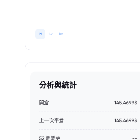
1d
1w
1m
分析與統計
開倉
145.4699$
上一次平倉
145.4699$
52 週變更
--