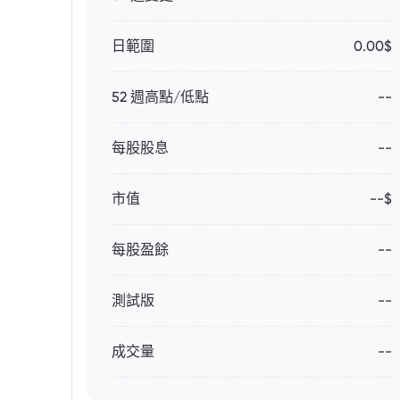
日範圍
0.00$
52 週高點/低點
--
每股股息
--
市值
--$
每股盈餘
--
測試版
--
成交量
--