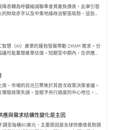
張降息轉為呼籲縮減聯準會資產負債表，此舉引發
大的財政赤字以及中東地緣政治緊張局勢，這些因
專家預計將進入政策觀望期，重點將放在維持較高
慧（AI）產業的蓬勃發展帶動 DRAM 需求。分
協議可能重塑產業估值。短期至中期內，在供應受
期
主席，市場的目光已聚焦於其首次政策決策會議。
言導致政策失誤，並賦予央行過度的中心地位。他
期市場信號的依賴，並強化對經濟基本面的關注。
，供應與需求結構性變化是主因
下調至每桶80美元，主要原因是全球供應增長勢頭