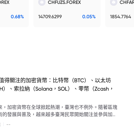
OREX
CHFUZS.FOREX
CHFAR
0.68%
14709.6299
0.05%
1854.7764
值得關注的加密貨幣：比特幣（BTC）、以太坊
TH）、索拉納（Solana，SOL）、零幣（Zcash，
）
來，加密貨幣在全球掀起熱潮，臺灣也不例外。隨著區塊
術的發展與普及，越來越多臺灣民眾開始關注並參與加密
市場。
|
傑
--