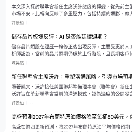
本文深入探討聯準會新任主席沃許態度的轉變，從先前主
市場不安。此轉向反映了多重壓力，包括持續的通膨、龐
素限制了聯準會實施降息或激進縮減資產負債表的空間。
|
許景桓
--
利率以及避免可能破壞市場穩定的行動上。
儲存晶片板塊反彈：AI 是否能延續週期？
儲存晶片類股在經歷一輪修正後出現反彈，主要受惠於人工智
析師認為，當前的晶片週期仍處於上行階段，且長期客戶
限的支撐下，價格預期將持續走高。
|
陳昊然
--
新任聯準會主席沃許：重塑溝通策略，引導市場預
隨著凱文・沃許接任美國聯邦準備理事會（聯準會）新任
沃許旨在革新聯準會當前的溝通模式，認為過度的公開發
計畫重塑政策預期的發布方式及其頻率，目標是減少對預
|
許景桓
--
高盛預測2027年布蘭特原油價格降至每桶80美元
高盛在週四更新預測，將2027年布蘭特原油平均價格預期