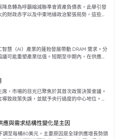
張降息轉為呼籲縮減聯準會資產負債表，此舉引發
大的財政赤字以及中東地緣政治緊張局勢，這些因
專家預計將進入政策觀望期，重點將放在維持較高
慧（AI）產業的蓬勃發展帶動 DRAM 需求。分
協議可能重塑產業估值。短期至中期內，在供應受
期
主席，市場的目光已聚焦於其首次政策決策會議。
言導致政策失誤，並賦予央行過度的中心地位。他
期市場信號的依賴，並強化對經濟基本面的關注。
，供應與需求結構性變化是主因
下調至每桶80美元，主要原因是全球供應增長勢頭