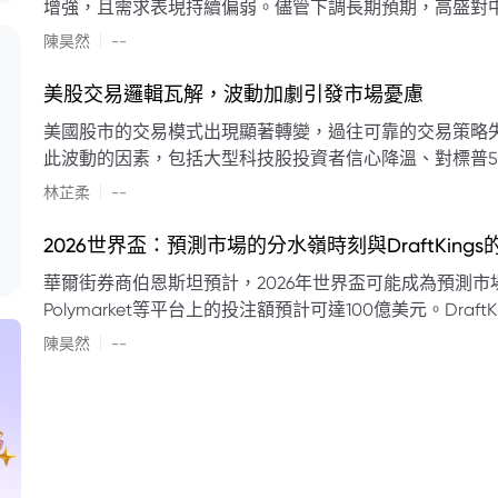
增強，且需求表現持續偏弱。儘管下調長期預期，高盛對中
蘭特原油均價為每桶90美元。該行認為，美國、巴西、圭
|
陳昊然
--
結構性變化，正在重塑市場平衡，其中中國新能源轉型是
其影響低於預期，二季度的全球供應缺口（每日500萬至
美股交易邏輯瓦解，波動加劇引發市場憂慮
得到緩衝。預計海灣產油國出口將於8月底恢復正常，但
美國股市的交易模式出現顯著轉變，過往可靠的交易策略
口受阻持續，2026年底油價可能升至每桶110美元以上，極
此波動的因素，包括大型科技股投資者信心降溫、對標普5
若供應快速恢復且需求進一步走弱，2026年底油價可能回落
矛盾信號。專家意見顯示，雙向交易與市場震盪加劇將成
|
美元。
林芷柔
--
的失效、通膨與就業數據的影響，以及聯準會即將發布的政策決策
點：** * **交易邏輯轉變：** 順勢做多的市場邏輯已瓦解，市場走向變得難以預測。 * **科技股信心減弱：**
2026世界盃：預測市場的分水嶺時刻與DraftKing
過去的市場領頭羊大型科技股，投資者信心明顯降溫，股價表現反覆。 * **指數波動擴大：
華爾街券商伯恩斯坦預計，2026年世界盃可能成為預測市場
現顯著的單日反轉幅度，整體市場穩定性大幅下降。 * **經濟數據拉扯：** 經濟數據表現出韌性與聯準會緊
Polymarket等平台上的投注額預計可達100億美元。Dra
縮貨幣政策預期升溫之間形成拉扯，加劇市場不確定性。 * **專家預期：** 預計將持續出現板塊輪動與風
道、西班牙語轉播權以及對預測市場業務的拓展，為即將到
|
切換，投資者意見分歧程度處於極高水平。 * **聚焦聯準會：** 聯準會的利率決議及後續記者會，被視為短
陳昊然
--
期市場風向標。 * **華爾街謹慎：** 華爾街