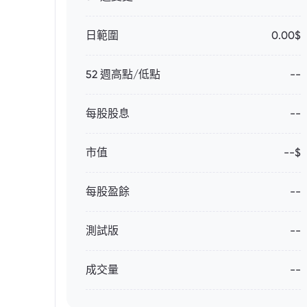
日範圍
0.00$
52 週高點/低點
--
每股股息
--
市值
--$
每股盈餘
--
測試版
--
成交量
--