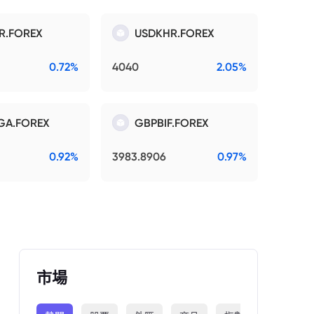
R.FOREX
USDKHR.FOREX
0.72%
4040
2.05%
GA.FOREX
GBPBIF.FOREX
0.92%
3983.8906
0.97%
市場