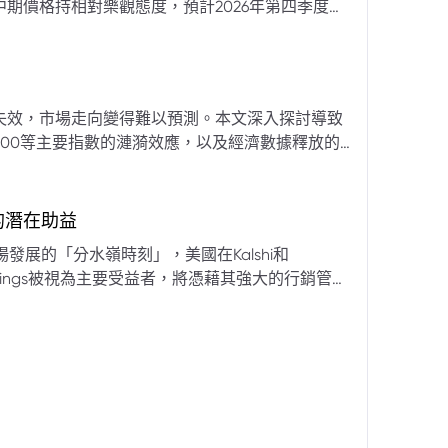
期價格持相對樂觀態度，預計2026年第四季度布
亞那、委內瑞拉及阿聯酋的產量提升，加上需求端
關鍵因素。對於荷莫茲海峽的運輸干擾，高盛判斷
600萬桶）因需求疲軟和市場已存在的供過於求而
地緣政治不確定性仍可能導致劇烈價格波動，若出
失效，市場走向變得難以預測。本文深入探討導致
端情況下2027年甚至可能觸及140美元。相對地，
00等主要指數的漣漪效應，以及經濟數據釋放的
至每桶70美元左右，2027年則可能降至每桶60
為新常態。重點摘要包括：先前「逢低買入」策略
被視為關鍵的短期市場指標。 **核心要
s的潛在助益
** 標普500指數出
發展的「分水嶺時刻」，美國在Kalshi和
ftKings被視為主要受益者，將憑藉其強大的行銷管
格
來的NFL賽季做準備。
分析師的悲觀情緒升溫，多家機構發出熊市預警信號。