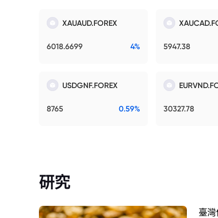
XAUAUD.FOREX
XAUCAD.F
6018.6699
4%
5947.38
USDGNF.FOREX
EURVND.F
8765
0.59%
30327.78
研究
臺灣