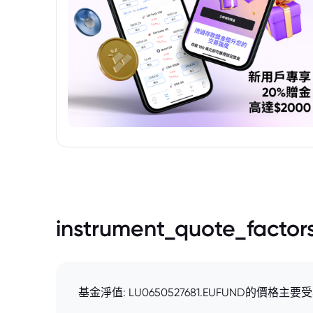
instrument_quote_factor
基金淨值: LU0650527681.EUFUND