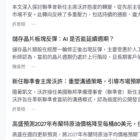
本文深入探討聯準會新任主席沃許態度的轉變，從先前主
市場不安。此轉向反映了多重壓力，包括持續的通膨、龐
素限制了聯準會實施降息或激進縮減資產負債表的空間。
|
許景桓
--
利率以及避免可能破壞市場穩定的行動上。
儲存晶片板塊反彈：AI 是否能延續週期？
儲存晶片類股在經歷一輪修正後出現反彈，主要受惠於人工智
析師認為，當前的晶片週期仍處於上行階段，且長期客戶
限的支撐下，價格預期將持續走高。
|
陳昊然
--
新任聯準會主席沃許：重塑溝通策略，引導市場預
隨著凱文・沃許接任美國聯邦準備理事會（聯準會）新任
沃許旨在革新聯準會當前的溝通模式，認為過度的公開發
計畫重塑政策預期的發布方式及其頻率，目標是減少對預
|
許景桓
--
高盛預測2027年布蘭特原油價格降至每桶80美元
高盛在週四更新預測，將2027年布蘭特原油平均價格預期