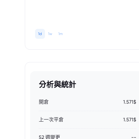
1d
1w
1m
分析與統計
開倉
1.571$
上一次平倉
1.571$
52 週變更
--