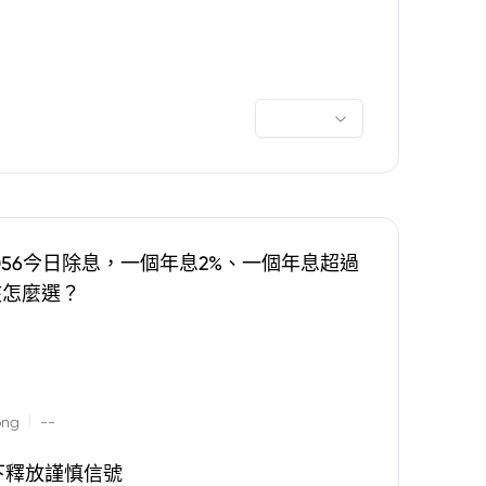
0056今日除息，一個年息2%、一個年息超過
該怎麼選？
|
ong
--
下釋放謹慎信號