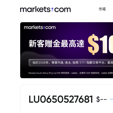
市場
LU0650527681
$
--
-