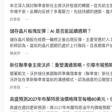
本文深入探討聯準會新任主席沃許態度的轉變，從先前主
市場不安。此轉向反映了多重壓力，包括持續的通膨、龐
素限制了聯準會實施降息或激進縮減資產負債表的空間。
|
許景桓
--
利率以及避免可能破壞市場穩定的行動上。
儲存晶片板塊反彈：AI 是否能延續週期？
儲存晶片類股在經歷一輪修正後出現反彈，主要受惠於人工智
析師認為，當前的晶片週期仍處於上行階段，且長期客戶
限的支撐下，價格預期將持續走高。
|
陳昊然
--
新任聯準會主席沃許：重塑溝通策略，引導市場預
隨著凱文・沃許接任美國聯邦準備理事會（聯準會）新任
沃許旨在革新聯準會當前的溝通模式，認為過度的公開發
計畫重塑政策預期的發布方式及其頻率，目標是減少對預
|
許景桓
--
高盛預測2027年布蘭特原油價格降至每桶80美元
高盛在週四更新預測，將2027年布蘭特原油平均價格預期