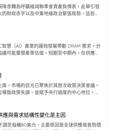
張降息轉為呼籲縮減聯準會資產負債表，此舉引發
大的財政赤字以及中東地緣政治緊張局勢，這些因
專家預計將進入政策觀望期，重點將放在維持較高
慧（AI）產業的蓬勃發展帶動 DRAM 需求。分
協議可能重塑產業估值。短期至中期內，在供應受
期
主席，市場的目光已聚焦於其首次政策決策會議。
言導致政策失誤，並賦予央行過度的中心地位。他
期市場信號的依賴，並強化對經濟基本面的關注。
，供應與需求結構性變化是主因
下調至每桶80美元，主要原因是全球供應增長勢頭