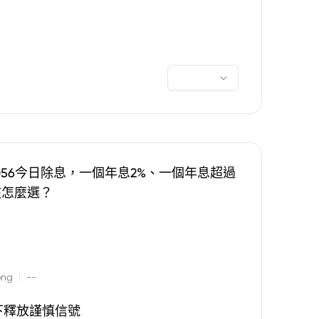
0056今日除息，一個年息2%、一個年息超過
該怎麼選？
|
ong
--
下釋放謹慎信號