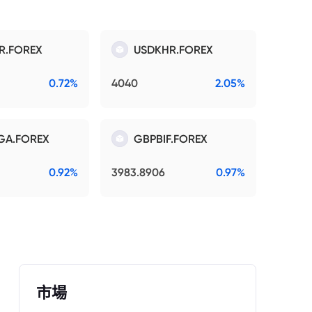
R.FOREX
USDKHR.FOREX
0.72%
4040
2.05%
GA.FOREX
GBPBIF.FOREX
0.92%
3983.8906
0.97%
市場