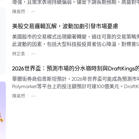
增強，且需求表現持續偏弱。儘管下調長期預期，高盛對中
蘭特原油均價為每桶90美元。該行認為，美國、巴西、圭
|
陳昊然
--
結構性變化，正在重塑市場平衡，其中中國新能源轉型是
其影響低於預期，二季度的全球供應缺口（每日500萬至
美股交易邏輯瓦解，波動加劇引發市場憂慮
得到緩衝。預計海灣產油國出口將於8月底恢復正常，但
美國股市的交易模式出現顯著轉變，過往可靠的交易策略
口受阻持續，2026年底油價可能升至每桶110美元以上，極
此波動的因素，包括大型科技股投資者信心降溫、對標普5
若供應快速恢復且需求進一步走弱，2026年底油價可能回落
矛盾信號。專家意見顯示，雙向交易與市場震盪加劇將成
|
美元。
林芷柔
--
的失效、通膨與就業數據的影響，以及聯準會即將發布的政策決策
點：** * **交易邏輯轉變：** 順勢做多的市場邏輯已瓦解，市場走向變得難以預測。 * **科技股信心減弱：**
2026世界盃：預測市場的分水嶺時刻與DraftKing
過去的市場領頭羊大型科技股，投資者信心明顯降溫，股價表現反覆。 * **指數波動擴大：
華爾街券商伯恩斯坦預計，2026年世界盃可能成為預測市場
現顯著的單日反轉幅度，整體市場穩定性大幅下降。 * **經濟數據拉扯：** 經濟數據表現出韌性與聯準會緊
Polymarket等平台上的投注額預計可達100億美元。Dra
縮貨幣政策預期升溫之間形成拉扯，加劇市場不確定性。 * **專家預期：** 預計將持續出現板塊輪動與風
道、西班牙語轉播權以及對預測市場業務的拓展，為即將到
|
切換，投資者意見分歧程度處於極高水平。 * **聚焦聯準會：** 聯準會的利率決議及後續記者會，被視為短
陳昊然
--
期市場風向標。 * **華爾街謹慎：** 華爾街