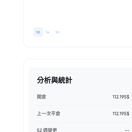
1d
1w
1m
分析與統計
開倉
112.195$
上一次平倉
112.195$
52 週變更
--