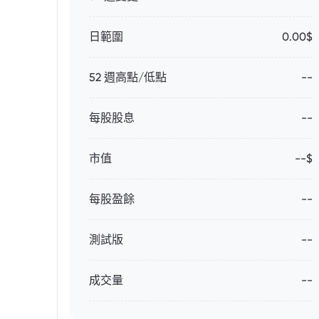
日範圍
0.00$
52 週高點/低點
--
每股股息
--
市值
--$
每股盈餘
--
測試版
--
成交量
--