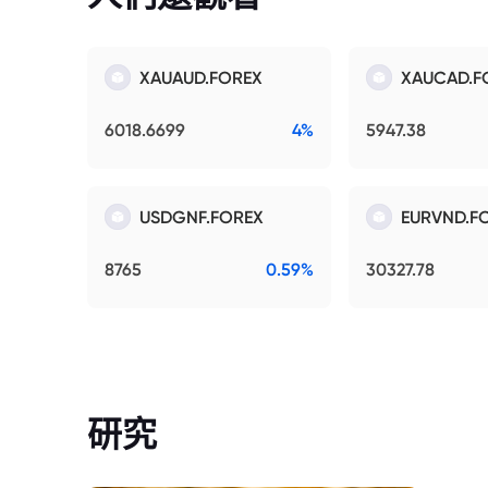
XAUAUD.FOREX
XAUCAD.F
6018.6699
4%
5947.38
USDGNF.FOREX
EURVND.F
8765
0.59%
30327.78
研究