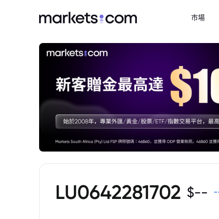
市場
LU0642281702
$
--
-