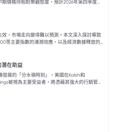
期價格持相對樂觀態度，預計2026年第四季度布
亞那、委內瑞拉及阿聯酋的產量提升，加上需求端
關鍵因素。對於荷莫茲海峽的運輸干擾，高盛判斷
600萬桶）因需求疲軟和市場已存在的供過於求而
地緣政治不確定性仍可能導致劇烈價格波動，若出
失效，市場走向變得難以預測。本文深入探討導致
端情況下2027年甚至可能觸及140美元。相對地，
00等主要指數的漣漪效應，以及經濟數據釋放的
至每桶70美元左右，2027年則可能降至每桶60
為新常態。重點摘要包括：先前「逢低買入」策略
被視為關鍵的短期市場指標。 **核心要
s的潛在助益
** 標普500指數出
發展的「分水嶺時刻」，美國在Kalshi和
ftKings被視為主要受益者，將憑藉其強大的行銷管
格
來的NFL賽季做準備。
分析師的悲觀情緒升溫，多家機構發出熊市預警信號。