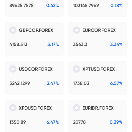
89625.7578
0.42%
103145.7969
0.18%
GBPCOP.FOREX
EURCOP.FOREX
4158.313
3.17%
3563.3
3.34%
USDCOP.FOREX
XPTUSD.FOREX
3242.1299
3.47%
1738.03
6.57%
XPDUSD.FOREX
EURIDR.FOREX
1350.89
6.47%
20778
0.39%