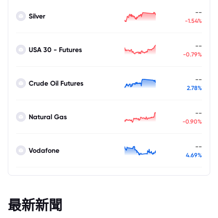
--
Silver
-1.54%
--
USA 30 - Futures
-0.79%
--
Crude Oil Futures
2.78%
--
Natural Gas
-0.90%
--
Vodafone
4.69%
最新新聞