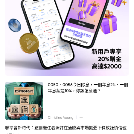
0050、0056今日除息，一個年息2%、一個
年息超過10%，你該怎麼選？
|
Christine Voong
--
聯準會新時代：鮑爾繼任者沃許在通膨與市場擔憂下釋放謹慎信號