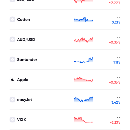
-0.30%
--
Cotton
0.21%
--
AUD/USD
-0.36%
--
Santander
1.11%
--
Apple
-0.36%
--
easyJet
3.42%
--
VIXX
-2.23%