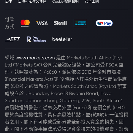
法律
法規和法律文件包
Cookie 披露聲明
安全上網
付款
方式
網域
www.markets.com
是由 Markets South Africa (Pty)
Ltd ("Markets SA") 公司完全獨家經營，該公司受 FSCA 監
理，執照證號為： 46860，並且依據 2012 年金融市場法
(Financial Markets Act) 第 19 條授予其場外衍生性商品供應
商 (ODP) 之經營執照。Markets South Africa (Pty) Ltd 辦事
處設立於：Boundary Place 18 Rivonia Road, Illovo
Sandton, Johannesburg, Gauteng, 2196, South Africa。
高風險投資警告。從事交易外匯 (Forex) 和差價合約 (CFD)
屬於高度投機性質，具有高風險特點，並非適於每一位投資
者之用。閣下有可能蒙受部分或全部投入資金的損失，因
此，閣下不應從事無法承受得起資金損失的投機買賣。您應