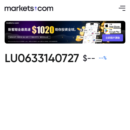
LU0633140727
$
--
--
%