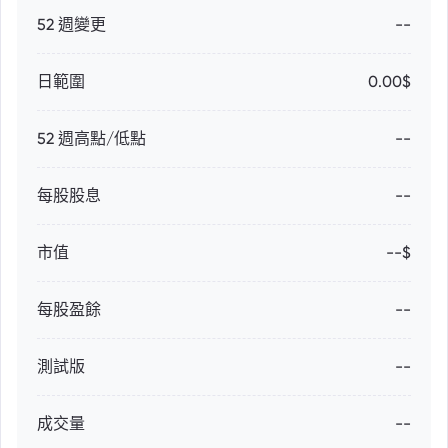
52 週變更
--
日範圍
0.00$
52 週高點/低點
--
每股股息
--
市值
--$
每股盈餘
--
測試版
--
成交量
--