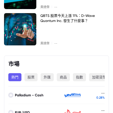
|
黃達傑
--
QBTS 股票今天上漲 11%：D-Wave
Quantum Inc. 發生了什麼事？
|
黃達傑
--
市場
熱門
股票
外匯
商品
指數
加密貨幣
--
Palladium - Cash
0.28%
--
EUR/USD