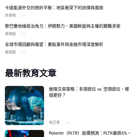
卡達能源外交的微妙平衡：地區衝突下的抉擇與風險
|
許景桓
--
黎巴嫩地緣政治角力：伊朗勢力、美國斡旋與主權的艱難求索
|
張瑋庭
--
全球市場回顧與展望：重點事件與金融市場深度解析
|
張瑋庭
--
最新教育文章
進階交易策略：多頭部位 vs. 空頭部位，哪
個更好？
|
林芷柔
--
Palantir（PLTR）股價預測：PLTR暴跌5%，