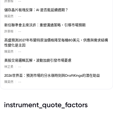
|
許景桓
--
儲存晶片板塊反彈：AI 是否能延續週期？
|
陳昊然
--
新任聯準會主席沃許：重塑溝通策略，引導市場預期
|
許景桓
--
高盛預測2027年布蘭特原油價格降至每桶80美元，供應與需求結構
性變化是主因
|
陳昊然
--
美股交易邏輯瓦解，波動加劇引發市場憂慮
|
林芷柔
--
2026世界盃：預測市場的分水嶺時刻與DraftKings的潛在助益
|
陳昊然
--
instrument_quote_factors