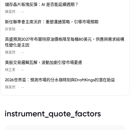
儲存晶片板塊反彈：AI 是否能延續週期？
|
陳昊然
--
新任聯準會主席沃許：重塑溝通策略，引導市場預期
|
許景桓
--
高盛預測2027年布蘭特原油價格降至每桶80美元，供應與需求結構
性變化是主因
|
陳昊然
--
美股交易邏輯瓦解，波動加劇引發市場憂慮
|
林芷柔
--
2026世界盃：預測市場的分水嶺時刻與DraftKings的潛在助益
|
陳昊然
--
instrument_quote_factors