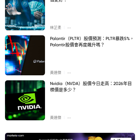
|
林芷柔
--
Palantir（PLTR）股價預測：PLTR暴跌5%，
Palantir股價會再度飆升嗎？
|
黃達傑
--
Nvidia（NVDA）股價今日走高：2026年目
標價是多少？
|
黃達傑
--