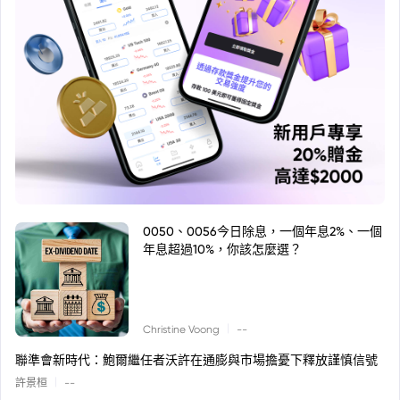
0050、0056今日除息，一個年息2%、一個
年息超過10%，你該怎麼選？
|
Christine Voong
--
聯準會新時代：鮑爾繼任者沃許在通膨與市場擔憂下釋放謹慎信號
|
許景桓
--