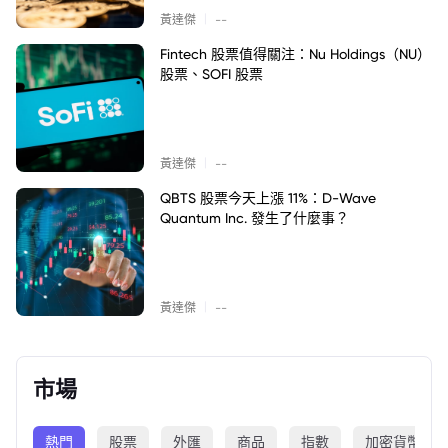
|
黃達傑
--
Fintech 股票值得關注：Nu Holdings（NU）
股票、SOFI 股票
|
黃達傑
--
QBTS 股票今天上漲 11%：D-Wave
Quantum Inc. 發生了什麼事？
|
黃達傑
--
市場
熱門
股票
外匯
商品
指數
加密貨幣