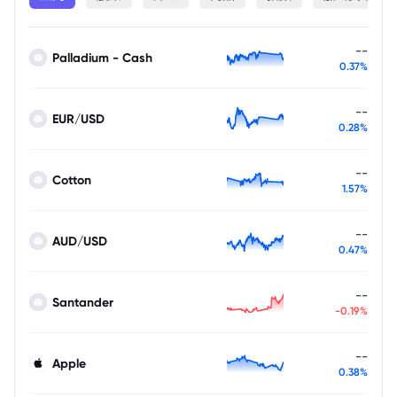
--
Palladium - Cash
0.37%
--
EUR/USD
0.28%
--
Cotton
1.57%
--
AUD/USD
0.47%
--
Santander
-0.19%
--
Apple
0.38%