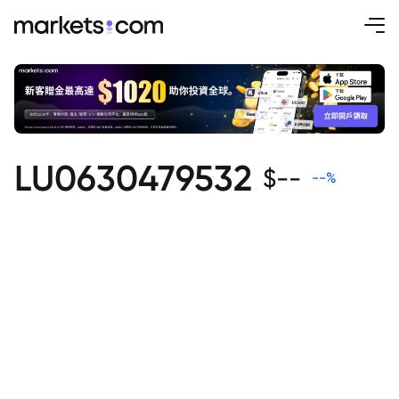
LU0630479532
$
--
--
%