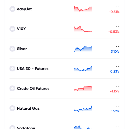
--
easyJet
-0.51%
--
VIXX
-0.53%
--
Silver
3.10%
--
USA 30 - Futures
0.23%
--
Crude Oil Futures
-1.15%
--
Natural Gas
1.52%
--
Vodafone