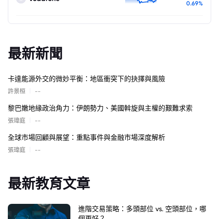
0.69%
最新新聞
卡達能源外交的微妙平衡：地區衝突下的抉擇與風險
|
許景桓
--
黎巴嫩地緣政治角力：伊朗勢力、美國斡旋與主權的艱難求索
|
張瑋庭
--
全球市場回顧與展望：重點事件與金融市場深度解析
|
張瑋庭
--
最新教育文章
進階交易策略：多頭部位 vs. 空頭部位，哪
個更好？