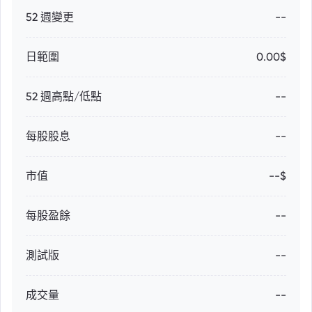
52 週變更
--
日範圍
0.00$
52 週高點/低點
--
每股股息
--
市值
--$
每股盈餘
--
測試版
--
成交量
--