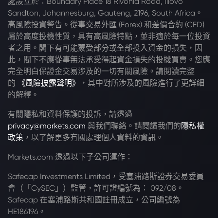
處設立於：Boundary Place 18 Rivonia Road, Illovo
Sandton, Johannesburg, Gauteng, 2196, South Africa。
高風險投資警告。從事交易外匯 (Forex) 和差價合約 (CFD)
屬於高度投機性質，具有高風險特點，並非適於每一位投資
者之用。閣下有可能蒙受部分或全部投入資金的損失，因
此，閣下不應從事無法承受得起資金損失的投機買賣。您應
完全明白保證金交易涉及的一切有關風險。請閱讀完整
的
《風險披露聲明》
，其中對所涉及的風險進行了更詳細
的解釋。
有關隱私和資料保護的投訴，請透過
privacy@markets.com
與我們聯絡。請閱讀我們的
隱私權
政策
，以了解更多有關處理個人資料的資訊。
Markets.com 透過以下子公司運作：
Safecap Investments Limited，受塞浦路斯證券交易委員
會（「CySEC」）監管，許可證編號為： 092/08。
Safecap 在塞浦路斯共和國註冊成立，公司編號為
HE186196。