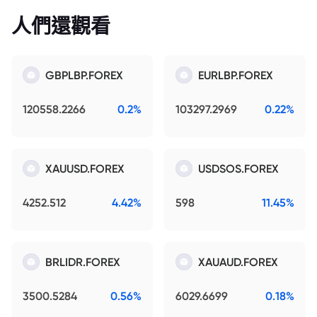
人們還觀看
GBPLBP.FOREX
EURLBP.FOREX
120558.2266
0.2%
103297.2969
0.22%
XAUUSD.FOREX
USDSOS.FOREX
4252.512
4.42%
598
11.45%
BRLIDR.FOREX
XAUAUD.FOREX
3500.5284
0.56%
6029.6699
0.18%