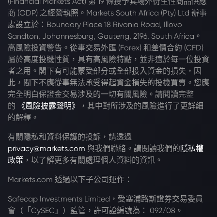
(Financial Markets Act) 第 19 條授予其場外衍生性商品供應
商 (ODP) 之經營執照。Markets South Africa (Pty) Ltd 辦事
處設立於：Boundary Place 18 Rivonia Road, Illovo
Sandton, Johannesburg, Gauteng, 2196, South Africa。
高風險投資警告。從事交易外匯 (Forex) 和差價合約 (CFD)
屬於高度投機性質，具有高風險特點，並非適於每一位投資
者之用。閣下有可能蒙受部分或全部投入資金的損失，因
此，閣下不應從事無法承受得起資金損失的投機買賣。您應
完全明白保證金交易涉及的一切有關風險。請閱讀完整
的
《風險披露聲明》
，其中對所涉及的風險進行了更詳細
的解釋。
有關隱私和資料保護的投訴，請透過
privacy@markets.com
與我們聯絡。請閱讀我們的
隱私權
政策
，以了解更多有關處理個人資料的資訊。
Markets.com 透過以下子公司運作：
Safecap Investments Limited，受塞浦路斯證券交易委員
會（「CySEC」）監管，許可證編號為： 092/08。