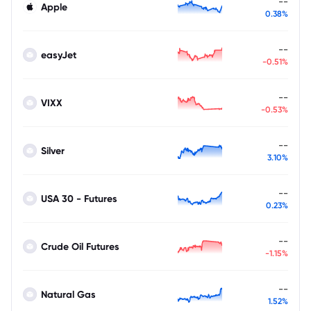
--
Apple
0.38%
--
easyJet
-0.51%
--
VIXX
-0.53%
--
Silver
3.10%
--
USA 30 - Futures
0.23%
--
Crude Oil Futures
-1.15%
--
Natural Gas
1.52%