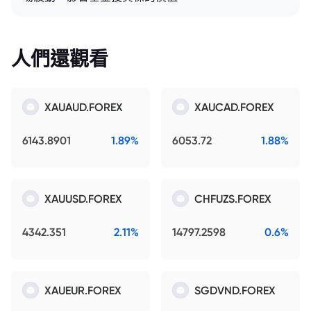
人們還觀看
XAUAUD.FOREX
XAUCAD.FOREX
6143.8901
1.89%
6053.72
1.88%
XAUUSD.FOREX
CHFUZS.FOREX
4342.351
2.11%
14797.2598
0.6%
XAUEUR.FOREX
SGDVND.FOREX