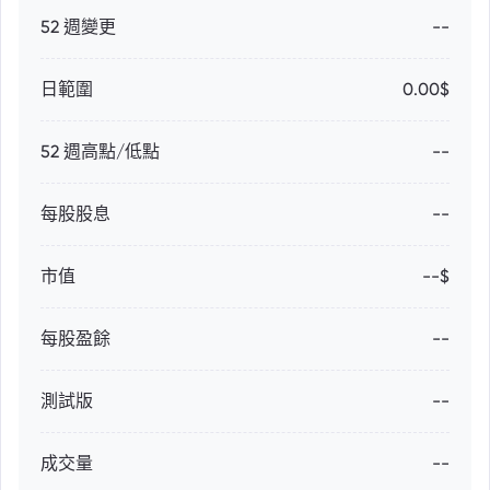
52 週變更
--
日範圍
0.00$
52 週高點/低點
--
每股股息
--
市值
--$
每股盈餘
--
測試版
--
成交量
--