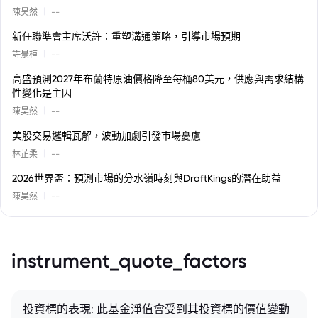
|
陳昊然
--
新任聯準會主席沃許：重塑溝通策略，引導市場預期
|
許景桓
--
高盛預測2027年布蘭特原油價格降至每桶80美元，供應與需求結構
性變化是主因
|
陳昊然
--
美股交易邏輯瓦解，波動加劇引發市場憂慮
|
林芷柔
--
2026世界盃：預測市場的分水嶺時刻與DraftKings的潛在助益
|
陳昊然
--
instrument_quote_factors
投資標的表現: 此基金淨值會受到其投資標的價值變動