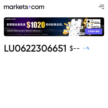
LU0622306651
$
--
--
%