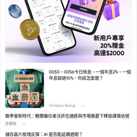
0050、0056今日除息，一個年息2%、一個
年息超過10%，你該怎麼選？
|
Christine Voong
--
聯準會新時代：鮑爾繼任者沃許在通膨與市場擔憂下釋放謹慎信號
|
許景桓
--
儲存晶片板塊反彈：AI 是否能延續週期？