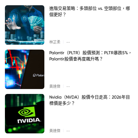
進階交易策略：多頭部位 vs. 空頭部位，哪
個更好？
|
林芷柔
--
Palantir（PLTR）股價預測：PLTR暴跌5%，
Palantir股價會再度飆升嗎？
|
黃達傑
--
Nvidia（NVDA）股價今日走高：2026年目
標價是多少？
|
黃達傑
--