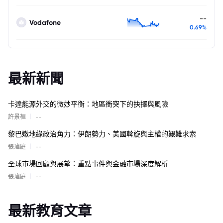
--
Vodafone
0.69%
最新新聞
卡達能源外交的微妙平衡：地區衝突下的抉擇與風險
|
許景桓
--
黎巴嫩地緣政治角力：伊朗勢力、美國斡旋與主權的艱難求索
|
張瑋庭
--
全球市場回顧與展望：重點事件與金融市場深度解析
|
張瑋庭
--
最新教育文章