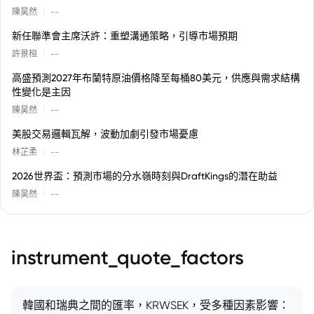
|
陳昊然
--
新任聯準會主席沃許：重塑溝通策略，引導市場預期
|
許景桓
--
高盛預測2027年布蘭特原油價格降至每桶80美元，供應與需求結構
性變化是主因
|
陳昊然
--
美股交易邏輯瓦解，波動加劇引發市場憂慮
|
林芷柔
--
2026世界盃：預測市場的分水嶺時刻與DraftKings的潛在助益
|
陳昊然
--
instrument_quote_factors
韓國和瑞典之間的匯率，KRWSEK，受多種因素影響：