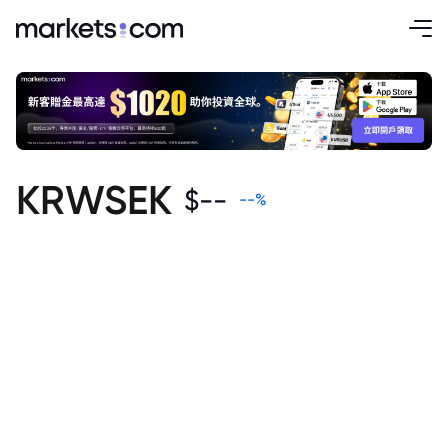
KRWSEK
$
--
--
%