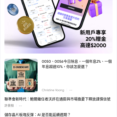
0050、0056今日除息，一個年息2%、一個
年息超過10%，你該怎麼選？
|
Christine Voong
--
聯準會新時代：鮑爾繼任者沃許在通膨與市場擔憂下釋放謹慎信號
|
許景桓
--
儲存晶片板塊反彈：AI 是否能延續週期？