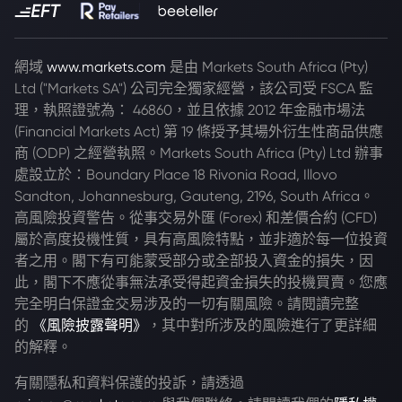
網域
www.markets.com
是由 Markets South Africa (Pty)
Ltd ("Markets SA") 公司完全獨家經營，該公司受 FSCA 監
理，執照證號為： 46860，並且依據 2012 年金融市場法
(Financial Markets Act) 第 19 條授予其場外衍生性商品供應
商 (ODP) 之經營執照。Markets South Africa (Pty) Ltd 辦事
處設立於：Boundary Place 18 Rivonia Road, Illovo
Sandton, Johannesburg, Gauteng, 2196, South Africa。
高風險投資警告。從事交易外匯 (Forex) 和差價合約 (CFD)
屬於高度投機性質，具有高風險特點，並非適於每一位投資
者之用。閣下有可能蒙受部分或全部投入資金的損失，因
此，閣下不應從事無法承受得起資金損失的投機買賣。您應
完全明白保證金交易涉及的一切有關風險。請閱讀完整
的
《風險披露聲明》
，其中對所涉及的風險進行了更詳細
的解釋。
有關隱私和資料保護的投訴，請透過