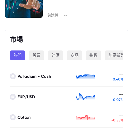
|
黃達傑
--
市場
熱門
股票
外匯
商品
指數
加密貨幣
--
Palladium - Cash
0.40%
--
EUR/USD
0.07%
--
Cotton
-0.55%