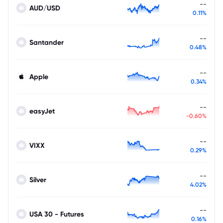
--
AUD/USD
0.11%
--
Santander
0.48%
--
Apple
0.34%
--
easyJet
-0.60%
--
VIXX
0.29%
--
Silver
4.02%
--
USA 30 - Futures
0.16%