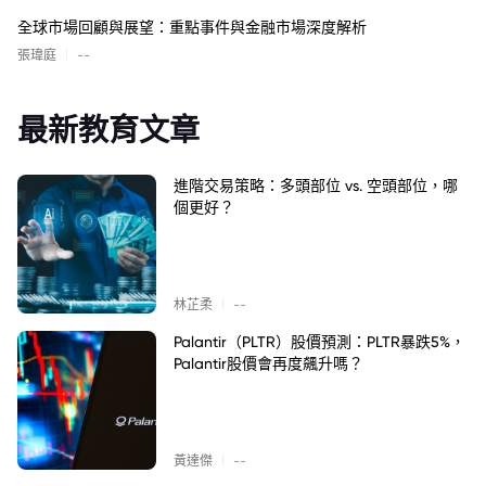
全球市場回顧與展望：重點事件與金融市場深度解析
|
張瑋庭
--
最新教育文章
進階交易策略：多頭部位 vs. 空頭部位，哪
個更好？
|
林芷柔
--
Palantir（PLTR）股價預測：PLTR暴跌5%，
Palantir股價會再度飆升嗎？
|
黃達傑
--