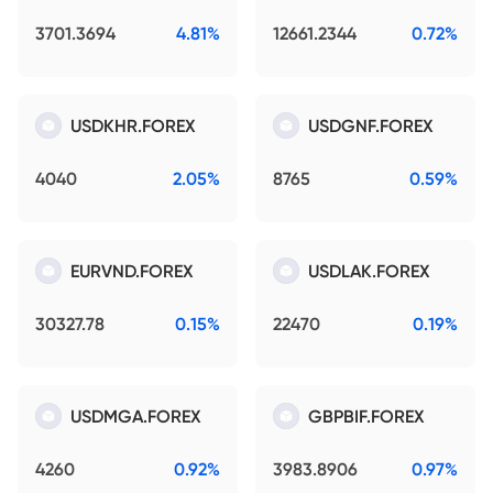
3701.3694
4.81%
12661.2344
0.72%
USDKHR.FOREX
USDGNF.FOREX
4040
2.05%
8765
0.59%
EURVND.FOREX
USDLAK.FOREX
30327.78
0.15%
22470
0.19%
USDMGA.FOREX
GBPBIF.FOREX
4260
0.92%
3983.8906
0.97%