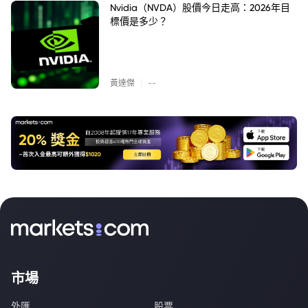
Nvidia（NVDA）股價今日走高：2026年目
標價是多少？
|
黃達傑
--
市場
外匯
股票