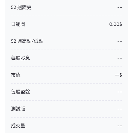
52 週變更
--
日範圍
0.00$
52 週高點/低點
--
每股股息
--
市值
--$
每股盈餘
--
測試版
--
成交量
--