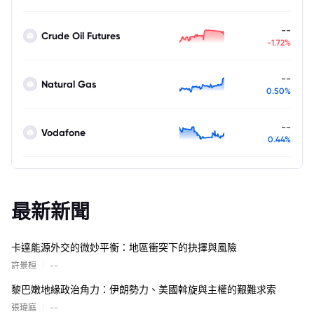
--
Crude Oil Futures
-1.72%
--
Natural Gas
0.50%
--
Vodafone
0.44%
最新新聞
卡達能源外交的微妙平衡：地區衝突下的抉擇與風險
|
許景桓
--
黎巴嫩地緣政治角力：伊朗勢力、美國斡旋與主權的艱難求索
|
張瑋庭
--