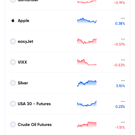
-0.19%
--
Apple
0.38%
--
easyJet
-0.51%
--
VIXX
-0.53%
--
Silver
3.10%
--
USA 30 - Futures
0.23%
--
Crude Oil Futures
-1.15%