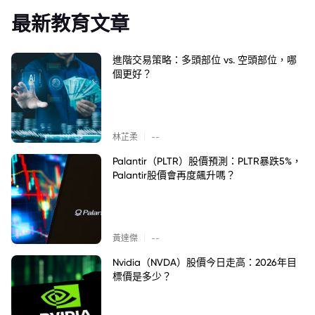
最新教育文章
進階交易策略：多頭部位 vs. 空頭部位，哪
個更好？
|
林芷柔
--
Palantir（PLTR）股價預測：PLTR暴跌5%，
Palantir股價會再度飆升嗎？
|
黃達傑
--
Nvidia（NVDA）股價今日走高：2026年目
標價是多少？