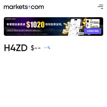
H4ZD
$
--
--
%