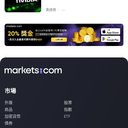
|
黃達傑
--
市場
外匯
股票
商品
指數
加密貨幣
ETF
債券