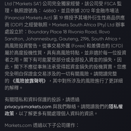
Ltd ("Markets SA") 公司完全獨家經營，該公司受 FSCA 監
理，執照證號為： 46860，並且依據 2012 年金融市場法
(Financial Markets Act) 第 19 條授予其場外衍生性商品供應
商 (ODP) 之經營執照。Markets South Africa (Pty) Ltd 辦事
處設立於：Boundary Place 18 Rivonia Road, Illovo
Sandton, Johannesburg, Gauteng, 2196, South Africa。
高風險投資警告。從事交易外匯 (Forex) 和差價合約 (CFD)
屬於高度投機性質，具有高風險特點，並非適於每一位投資
者之用。閣下有可能蒙受部分或全部投入資金的損失，因
此，閣下不應從事無法承受得起資金損失的投機買賣。您應
完全明白保證金交易涉及的一切有關風險。請閱讀完整
的
《風險披露聲明》
，其中對所涉及的風險進行了更詳細
的解釋。
有關隱私和資料保護的投訴，請透過
privacy@markets.com
與我們聯絡。請閱讀我們的
隱私權
政策
，以了解更多有關處理個人資料的資訊。
Markets.com 透過以下子公司運作：