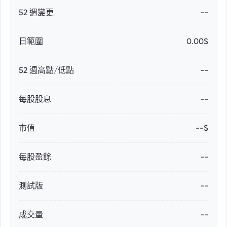
52 週變更
--
日範圍
0.00$
52 週高點/低點
--
每股股息
--
市值
--$
每股盈餘
--
測試版
--
成交量
--