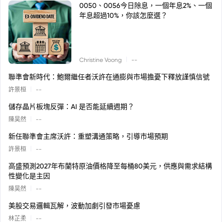
0050、0056今日除息，一個年息2%、一個
年息超過10%，你該怎麼選？
|
Christine Voong
--
聯準會新時代：鮑爾繼任者沃許在通膨與市場擔憂下釋放謹慎信號
|
許景桓
--
儲存晶片板塊反彈：AI 是否能延續週期？
|
陳昊然
--
新任聯準會主席沃許：重塑溝通策略，引導市場預期
|
許景桓
--
高盛預測2027年布蘭特原油價格降至每桶80美元，供應與需求結構
性變化是主因
|
陳昊然
--
美股交易邏輯瓦解，波動加劇引發市場憂慮
|
林芷柔
--