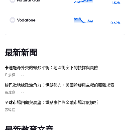
1.52%
--
Vodafone
0.69%
最新新聞
卡達能源外交的微妙平衡：地區衝突下的抉擇與風險
|
許景桓
--
黎巴嫩地緣政治角力：伊朗勢力、美國斡旋與主權的艱難求索
|
張瑋庭
--
全球市場回顧與展望：重點事件與金融市場深度解析
|
張瑋庭
--
最新教育文章