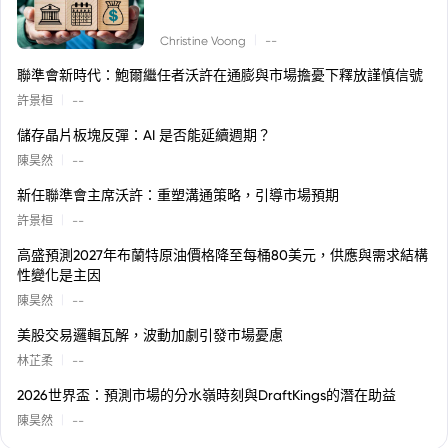
|
Christine Voong
--
聯準會新時代：鮑爾繼任者沃許在通膨與市場擔憂下釋放謹慎信號
|
許景桓
--
儲存晶片板塊反彈：AI 是否能延續週期？
|
陳昊然
--
新任聯準會主席沃許：重塑溝通策略，引導市場預期
|
許景桓
--
高盛預測2027年布蘭特原油價格降至每桶80美元，供應與需求結構
性變化是主因
|
陳昊然
--
美股交易邏輯瓦解，波動加劇引發市場憂慮
|
林芷柔
--
2026世界盃：預測市場的分水嶺時刻與DraftKings的潛在助益
|
陳昊然
--