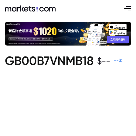
GB00B7VNMB18
$
--
--
%