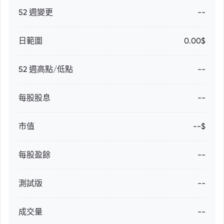
52 週變更
--
日範圍
0.00$
52 週高點/低點
--
每股股息
--
市值
--$
每股盈餘
--
測試版
--
成交量
--