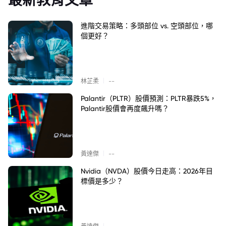
進階交易策略：多頭部位 vs. 空頭部位，哪
個更好？
|
林芷柔
--
Palantir（PLTR）股價預測：PLTR暴跌5%，
Palantir股價會再度飆升嗎？
|
黃達傑
--
Nvidia（NVDA）股價今日走高：2026年目
標價是多少？
|