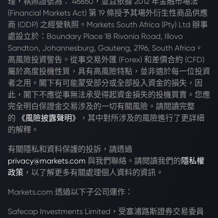
理，執照證號為： 46860，並且依據 2012 年金融市場法
(Financial Markets Act) 第 19 條授予其場外衍生性商品供應
商 (ODP) 之經營執照。Markets South Africa (Pty) Ltd 辦事
處設立於：Boundary Place 18 Rivonia Road, Illovo
Sandton, Johannesburg, Gauteng, 2196, South Africa。
高風險投資警告。從事交易外匯 (Forex) 和差價合約 (CFD)
屬於高度投機性質，具有高風險特點，並非適於每一位投資
者之用。閣下有可能蒙受部分或全部投入資金的損失，因
此，閣下不應從事無法承受得起資金損失的投機買賣。您應
完全明白保證金交易涉及的一切有關風險。請閱讀完整
的
《風險披露聲明》
，其中對所涉及的風險進行了更詳細
的解釋。
有關隱私和資料保護的投訴，請透過
privacy@markets.com
與我們聯絡。請閱讀我們的
隱私權
政策
，以了解更多有關處理個人資料的資訊。
Markets.com 透過以下子公司運作：
Safecap Investments Limited，受塞浦路斯證券交易委員