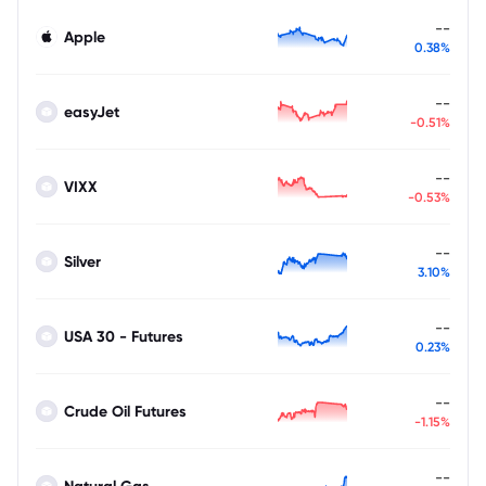
--
Apple
0.38%
--
easyJet
-0.51%
--
VIXX
-0.53%
--
Silver
3.10%
--
USA 30 - Futures
0.23%
--
Crude Oil Futures
-1.15%
--
Natural Gas