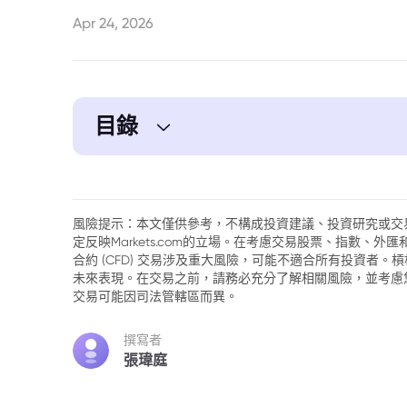
Apr 24, 2026
目錄
1. 黃金價格預期下調：摩根士丹利調降202
2. 下調金價目標價的原因解析
風險提示：本文僅供參考，不構成投資建議、投資研究或交
定反映Markets.com的立場。在考慮交易股票、指數、
3. 黃金牛市終結，抑或下跌後的暫時休整？
合約 (CFD) 交易涉及重大風險，可能不適合所有投資者
未來表現。在交易之前，請務必充分了解相關風險，並考慮
4. 黃金如何實現5200美元的目標價？
交易可能因司法管轄區而異。
5. 2026年黃金價格總體展望
撰寫者
張瑋庭