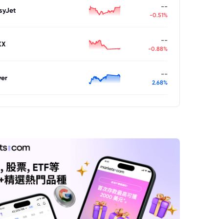
--
syJet
-0.51%
--
XX
-0.88%
--
ver
2.68%