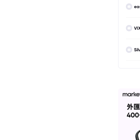
ea
VI
Sil