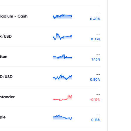
--
lladium - Cash
0.40%
--
R/USD
0.33%
--
tton
1.46%
--
D/USD
0.50%
--
ntander
-0.19%
--
ple
0.18%