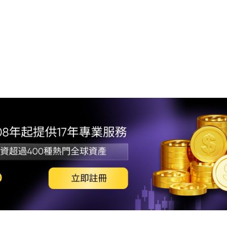
1. 
標價
2.
3.
4. 
5. 