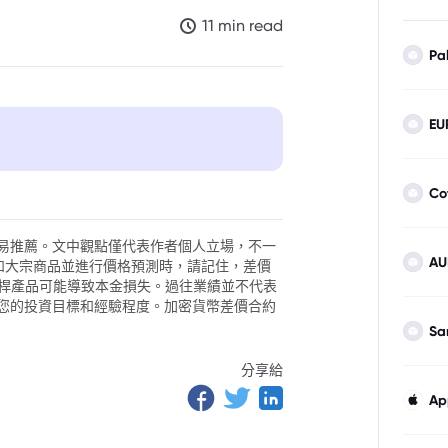
11 min read
Pa
EU
6年目標價
Co
易推薦。文中觀點僅代表作者個人立場，不一
AU
外匯和大宗商品並進行價格預測時，請記住，差價
。槓桿產品可能導致本金損失。過往業績並不代表
您的投資目標和經驗程度。加密貨幣差價合約
Sa
分享給
Ap