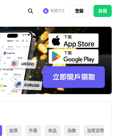
登錄
註冊
繁體中文
股票
外匯
商品
指數
加密貨幣
交易所買