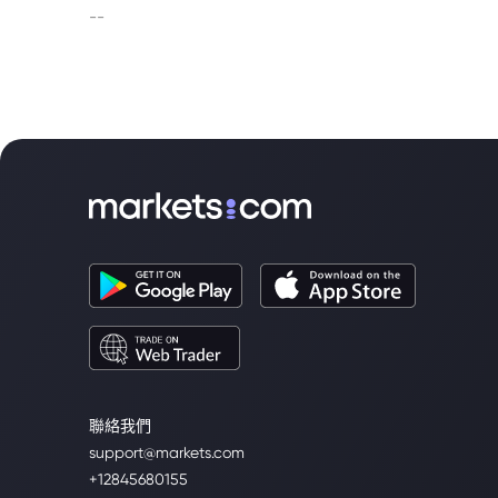
--
聯絡我們
support@markets.com
+12845680155