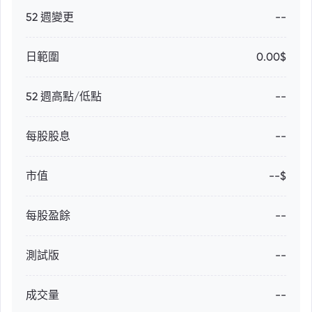
52 週變更
--
日範圍
0.00$
52 週高點/低點
--
每股股息
--
市值
--$
每股盈餘
--
測試版
--
成交量
--