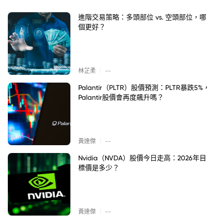
進階交易策略：多頭部位 vs. 空頭部位，哪
個更好？
|
林芷柔
--
Palantir（PLTR）股價預測：PLTR暴跌5%，
Palantir股價會再度飆升嗎？
|
黃達傑
--
Nvidia（NVDA）股價今日走高：2026年目
標價是多少？
|
黃達傑
--