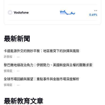
--
Vodafone
0.69%
最新新聞
卡達能源外交的微妙平衡：地區衝突下的抉擇與風險
|
許景桓
--
黎巴嫩地緣政治角力：伊朗勢力、美國斡旋與主權的艱難求索
|
張瑋庭
--
全球市場回顧與展望：重點事件與金融市場深度解析
|
張瑋庭
--
最新教育文章