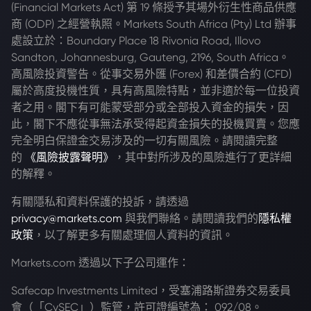
(Financial Markets Act) 第 19 條授予其場外衍生性商品供應
商 (ODP) 之經營執照。Markets South Africa (Pty) Ltd 辦事
處設立於：Boundary Place 18 Rivonia Road, Illovo
Sandton, Johannesburg, Gauteng, 2196, South Africa。
高風險投資警告。從事交易外匯 (Forex) 和差價合約 (CFD)
屬於高度投機性質，具有高風險特點，並非適於每一位投資
者之用。閣下有可能蒙受部分或全部投入資金的損失，因
此，閣下不應從事無法承受得起資金損失的投機買賣。您應
完全明白保證金交易涉及的一切有關風險。請閱讀完整
的
《風險披露聲明》
，其中對所涉及的風險進行了更詳細
的解釋。
有關隱私和資料保護的投訴，請透過
privacy@markets.com
與我們聯絡。請閱讀我們的
隱私權
政策
，以了解更多有關處理個人資料的資訊。
Markets.com 透過以下子公司運作：
Safecap Investments Limited，受塞浦路斯證券交易委員
會（「CySEC」）監管，許可證編號為： 092/08。