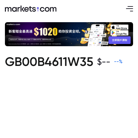
GB00B4611W35
$
--
--
%