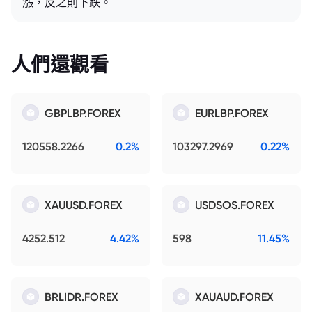
漲，反之則下跌。
人們還觀看
GBPLBP.FOREX
EURLBP.FOREX
120558.2266
0.2%
103297.2969
0.22%
XAUUSD.FOREX
USDSOS.FOREX
4252.512
4.42%
598
11.45%
BRLIDR.FOREX
XAUAUD.FOREX