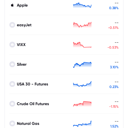
--
Apple
0.38%
--
easyJet
-0.51%
--
VIXX
-0.53%
--
Silver
3.10%
--
USA 30 - Futures
0.23%
--
Crude Oil Futures
-1.15%
--
Natural Gas
1.52%