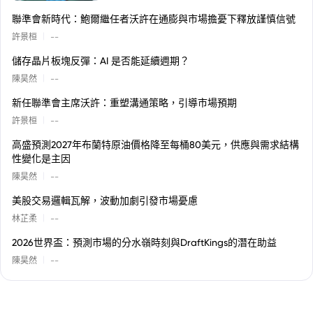
聯準會新時代：鮑爾繼任者沃許在通膨與市場擔憂下釋放謹慎信號
|
許景桓
--
儲存晶片板塊反彈：AI 是否能延續週期？
|
陳昊然
--
新任聯準會主席沃許：重塑溝通策略，引導市場預期
|
許景桓
--
高盛預測2027年布蘭特原油價格降至每桶80美元，供應與需求結構
性變化是主因
|
陳昊然
--
美股交易邏輯瓦解，波動加劇引發市場憂慮
|
林芷柔
--
2026世界盃：預測市場的分水嶺時刻與DraftKings的潛在助益
|
陳昊然
--