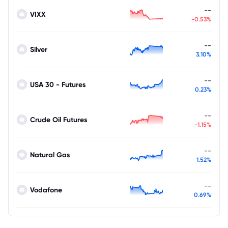
--
VIXX
-0.53%
--
Silver
3.10%
--
USA 30 - Futures
0.23%
--
Crude Oil Futures
-1.15%
--
Natural Gas
1.52%
--
Vodafone
0.69%