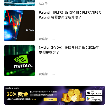
|
林芷柔
--
Palantir（PLTR）股價預測：PLTR暴跌5%，
Palantir股價會再度飆升嗎？
|
黃達傑
--
Nvidia（NVDA）股價今日走高：2026年目
標價是多少？
|
黃達傑
--