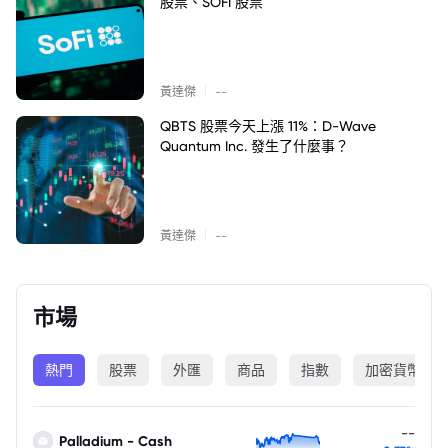
股票、SOFI 股票
|
黃達傑
--
QBTS 股票今天上漲 11%：D-Wave
Quantum Inc. 發生了什麼事？
|
黃達傑
--
市場
熱門
股票
外匯
商品
指數
加密貨幣
--
Palladium - Cash