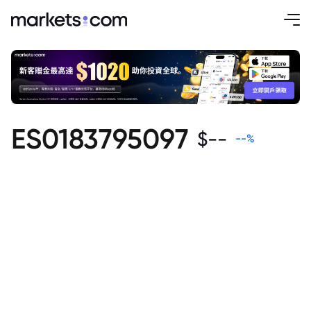
ES0183795097
$
--
--
%