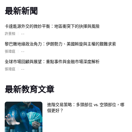
最新新聞
卡達能源外交的微妙平衡：地區衝突下的抉擇與風險
|
許景桓
--
黎巴嫩地緣政治角力：伊朗勢力、美國斡旋與主權的艱難求索
|
張瑋庭
--
全球市場回顧與展望：重點事件與金融市場深度解析
|
張瑋庭
--
最新教育文章
進階交易策略：多頭部位 vs. 空頭部位，哪
個更好？