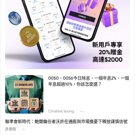
0050、0056今日除息，一個年息2%、一個
年息超過10%，你該怎麼選？
|
Christine Voong
--
聯準會新時代：鮑爾繼任者沃許在通膨與市場擔憂下釋放謹慎信號
|
許景桓
--