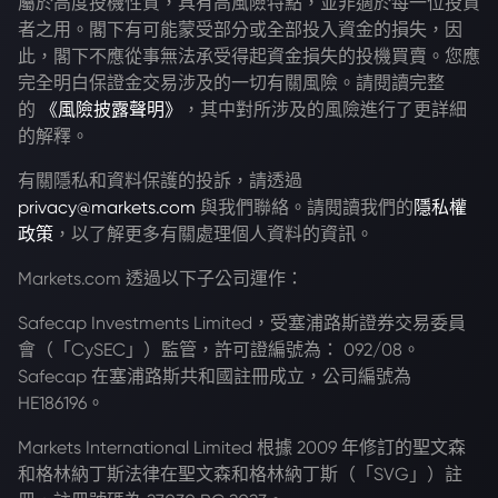
屬於高度投機性質，具有高風險特點，並非適於每一位投資
者之用。閣下有可能蒙受部分或全部投入資金的損失，因
此，閣下不應從事無法承受得起資金損失的投機買賣。您應
完全明白保證金交易涉及的一切有關風險。請閱讀完整
的
《風險披露聲明》
，其中對所涉及的風險進行了更詳細
的解釋。
有關隱私和資料保護的投訴，請透過
privacy@markets.com
與我們聯絡。請閱讀我們的
隱私權
政策
，以了解更多有關處理個人資料的資訊。
Markets.com 透過以下子公司運作：
Safecap Investments Limited，受塞浦路斯證券交易委員
會（「CySEC」）監管，許可證編號為： 092/08。
Safecap 在塞浦路斯共和國註冊成立，公司編號為
HE186196。
Markets International Limited 根據 2009 年修訂的聖文森
和格林納丁斯法律在聖文森和格林納丁斯（「SVG」）註