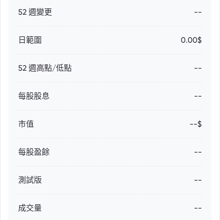
52 週變更
--
日範圍
0.00$
52 週高點/低點
--
每股股息
--
市值
--$
每股盈餘
--
測試版
--
成交量
--