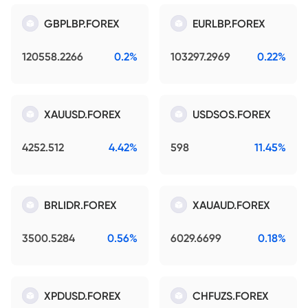
GBPLBP.FOREX
EURLBP.FOREX
120558.2266
0.2%
103297.2969
0.22%
XAUUSD.FOREX
USDSOS.FOREX
4252.512
4.42%
598
11.45%
BRLIDR.FOREX
XAUAUD.FOREX
3500.5284
0.56%
6029.6699
0.18%
XPDUSD.FOREX
CHFUZS.FOREX