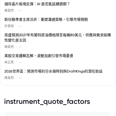
儲存晶片板塊反彈：AI 是否能延續週期？
|
陳昊然
--
新任聯準會主席沃許：重塑溝通策略，引導市場預期
|
許景桓
--
高盛預測2027年布蘭特原油價格降至每桶80美元，供應與需求結構
性變化是主因
|
陳昊然
--
美股交易邏輯瓦解，波動加劇引發市場憂慮
|
林芷柔
--
2026世界盃：預測市場的分水嶺時刻與DraftKings的潛在助益
|
陳昊然
--
instrument_quote_factors