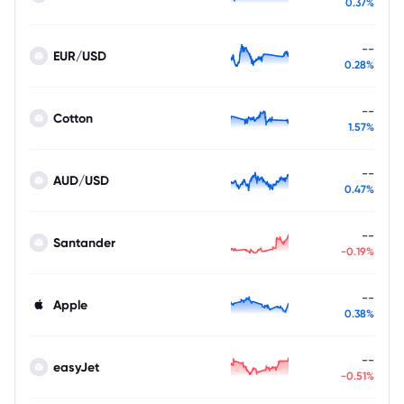
0.37%
--
EUR/USD
0.28%
--
Cotton
1.57%
--
AUD/USD
0.47%
--
Santander
-0.19%
--
Apple
0.38%
--
easyJet
-0.51%