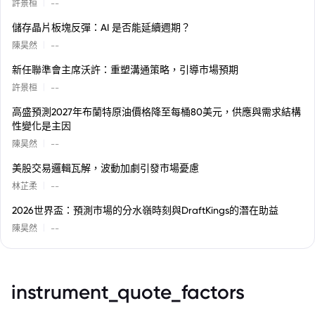
|
許景桓
--
儲存晶片板塊反彈：AI 是否能延續週期？
|
陳昊然
--
新任聯準會主席沃許：重塑溝通策略，引導市場預期
|
許景桓
--
高盛預測2027年布蘭特原油價格降至每桶80美元，供應與需求結構
性變化是主因
|
陳昊然
--
美股交易邏輯瓦解，波動加劇引發市場憂慮
|
林芷柔
--
2026世界盃：預測市場的分水嶺時刻與DraftKings的潛在助益
|
陳昊然
--
instrument_quote_factors