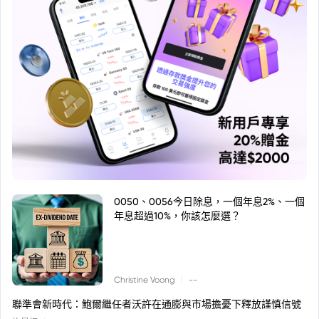
0050、0056今日除息，一個年息2%、一個
年息超過10%，你該怎麼選？
|
Christine Voong
--
聯準會新時代：鮑爾繼任者沃許在通膨與市場擔憂下釋放謹慎信號