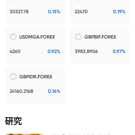
30327.78
0.15%
22470
0.19%
USDMGA.FOREX
GBPBIF.FOREX
4260
0.92%
3983.8906
0.97%
GBPIDR.FOREX
24160.2168
0.16%
研究