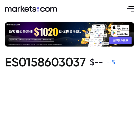
ES0158603037
$
--
--
%