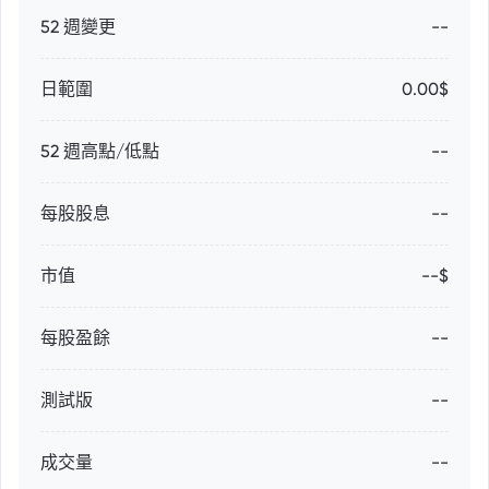
52 週變更
--
日範圍
0.00$
52 週高點/低點
--
每股股息
--
市值
--$
每股盈餘
--
測試版
--
成交量
--