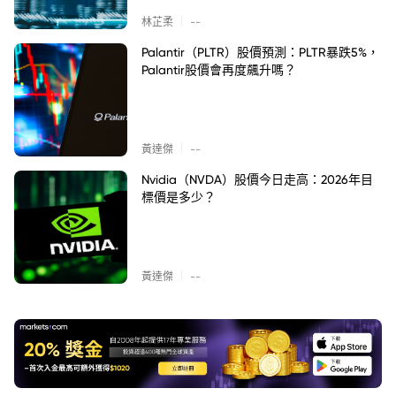
|
林芷柔
--
Palantir（PLTR）股價預測：PLTR暴跌5%，
Palantir股價會再度飆升嗎？
|
黃達傑
--
Nvidia（NVDA）股價今日走高：2026年目
標價是多少？
|
黃達傑
--