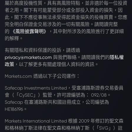
屬於高度投機性質，具有高風險特點，並非適於每一位投資
者之用。閣下有可能蒙受部分或全部投入資金的損失，因
此，閣下不應從事無法承受得起資金損失的投機買賣。您應
完全明白保證金交易涉及的一切有關風險。請閱讀完整
的
《風險披露聲明》
，其中對所涉及的風險進行了更詳細
的解釋。
有關隱私和資料保護的投訴，請透過
privacy@markets.com
與我們聯絡。請閱讀我們的
隱私權
政策
，以了解更多有關處理個人資料的資訊。
Markets.com 透過以下子公司運作：
Safecap Investments Limited，受塞浦路斯證券交易委員
會（「CySEC」）監管，許可證編號為： 092/08。
Safecap 在塞浦路斯共和國註冊成立，公司編號為
HE186196。
Markets International Limited 根據 2009 年修訂的聖文森
和格林納丁斯法律在聖文森和格林納丁斯（「SVG」）註