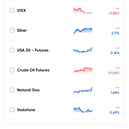
--
VIXX
-0.88%
--
Silver
2.71%
--
USA 30 - Futures
0.16%
--
Crude Oil Futures
-0.06%
--
Natural Gas
1.68%
--
Vodafone
0.69%