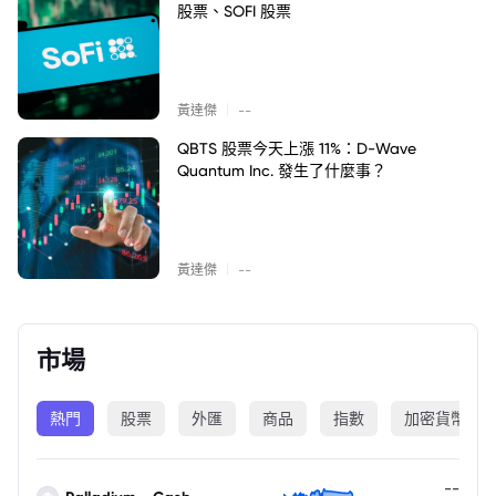
股票、SOFI 股票
|
黃達傑
--
QBTS 股票今天上漲 11%：D-Wave
Quantum Inc. 發生了什麼事？
|
黃達傑
--
市場
熱門
股票
外匯
商品
指數
加密貨幣
--