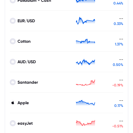
Palladium - Cash
0.44%
--
EUR/USD
0.33%
--
Cotton
1.37%
--
AUD/USD
0.50%
--
Santander
-0.19%
--
Apple
0.17%
--
easyJet
-0.51%