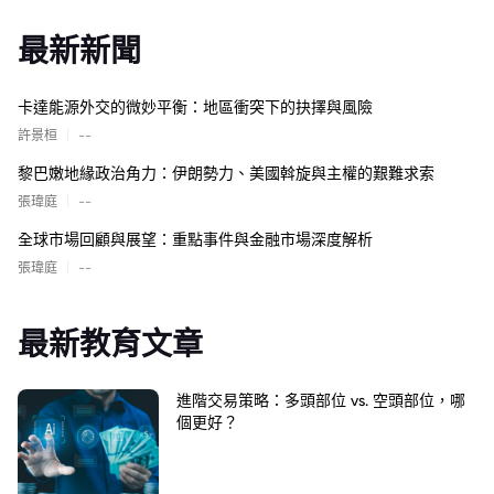
最新新聞
卡達能源外交的微妙平衡：地區衝突下的抉擇與風險
|
許景桓
--
黎巴嫩地緣政治角力：伊朗勢力、美國斡旋與主權的艱難求索
|
張瑋庭
--
全球市場回顧與展望：重點事件與金融市場深度解析
|
張瑋庭
--
最新教育文章
進階交易策略：多頭部位 vs. 空頭部位，哪
個更好？