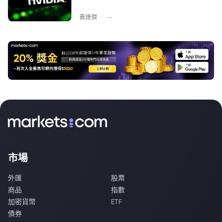
|
黃達傑
--
市場
外匯
股票
商品
指數
加密貨幣
ETF
債券