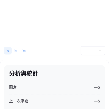
1d
1w
1m
分析與統計
開倉
--$
上一次平倉
--$