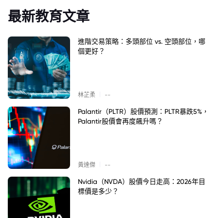
最新教育文章
進階交易策略：多頭部位 vs. 空頭部位，哪
個更好？
|
林芷柔
--
Palantir（PLTR）股價預測：PLTR暴跌5%，
Palantir股價會再度飆升嗎？
|
黃達傑
--
Nvidia（NVDA）股價今日走高：2026年目
標價是多少？