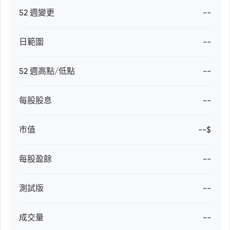
52 週變更
--
日範圍
--
52 週高點/低點
--
每股股息
--
市值
--$
每股盈餘
--
測試版
--
成交量
--