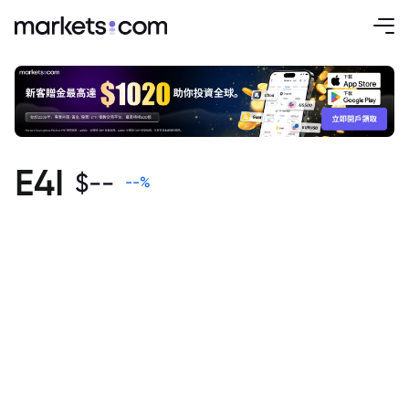
E4I
$
--
--
%