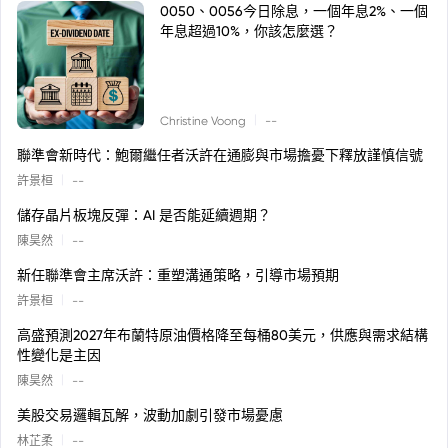
0050、0056今日除息，一個年息2%、一個
年息超過10%，你該怎麼選？
|
Christine Voong
--
聯準會新時代：鮑爾繼任者沃許在通膨與市場擔憂下釋放謹慎信號
|
許景桓
--
儲存晶片板塊反彈：AI 是否能延續週期？
|
陳昊然
--
新任聯準會主席沃許：重塑溝通策略，引導市場預期
|
許景桓
--
高盛預測2027年布蘭特原油價格降至每桶80美元，供應與需求結構
性變化是主因
|
陳昊然
--
美股交易邏輯瓦解，波動加劇引發市場憂慮
|
林芷柔
--