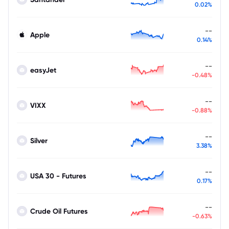
0.02%
--
Apple
0.14%
--
easyJet
-0.48%
--
VIXX
-0.88%
--
Silver
3.38%
--
USA 30 - Futures
0.17%
--
Crude Oil Futures
-0.63%