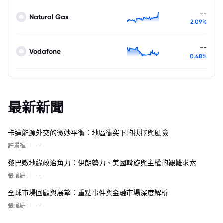
--
Natural Gas
2.09%
--
Vodafone
0.48%
最新新聞
卡達能源外交的微妙平衡：地區衝突下的抉擇與風險
|
許景桓
--
黎巴嫩地緣政治角力：伊朗勢力、美國斡旋與主權的艱難求索
|
張瑋庭
--
全球市場回顧與展望：重點事件與金融市場深度解析
|
張瑋庭
--