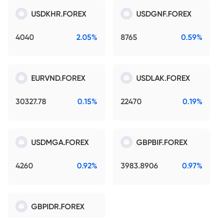
USDKHR.FOREX
USDGNF.FOREX
4040
2.05%
8765
0.59%
EURVND.FOREX
USDLAK.FOREX
30327.78
0.15%
22470
0.19%
USDMGA.FOREX
GBPBIF.FOREX
4260
0.92%
3983.8906
0.97%
GBPIDR.FOREX