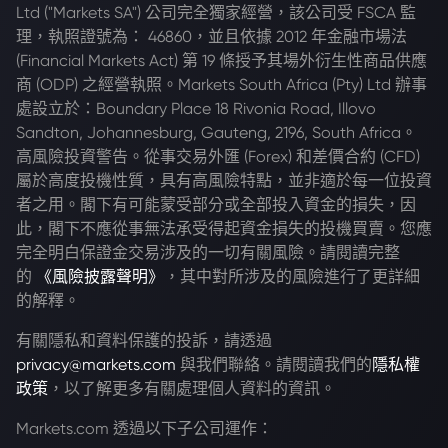
Ltd ("Markets SA") 公司完全獨家經營，該公司受 FSCA 監
理，執照證號為： 46860，並且依據 2012 年金融市場法
(Financial Markets Act) 第 19 條授予其場外衍生性商品供應
商 (ODP) 之經營執照。Markets South Africa (Pty) Ltd 辦事
處設立於：Boundary Place 18 Rivonia Road, Illovo
Sandton, Johannesburg, Gauteng, 2196, South Africa。
高風險投資警告。從事交易外匯 (Forex) 和差價合約 (CFD)
屬於高度投機性質，具有高風險特點，並非適於每一位投資
者之用。閣下有可能蒙受部分或全部投入資金的損失，因
此，閣下不應從事無法承受得起資金損失的投機買賣。您應
完全明白保證金交易涉及的一切有關風險。請閱讀完整
的
《風險披露聲明》
，其中對所涉及的風險進行了更詳細
的解釋。
有關隱私和資料保護的投訴，請透過
privacy@markets.com
與我們聯絡。請閱讀我們的
隱私權
政策
，以了解更多有關處理個人資料的資訊。
Markets.com 透過以下子公司運作：