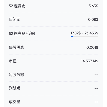
52 週變更
5.63$
日範圍
0.08$
17.82
$ -
23.453
$
52 週高點/低點
每股股息
0.0018
市值
14 537 M$
每股盈餘
--
測試版
--
成交量
--