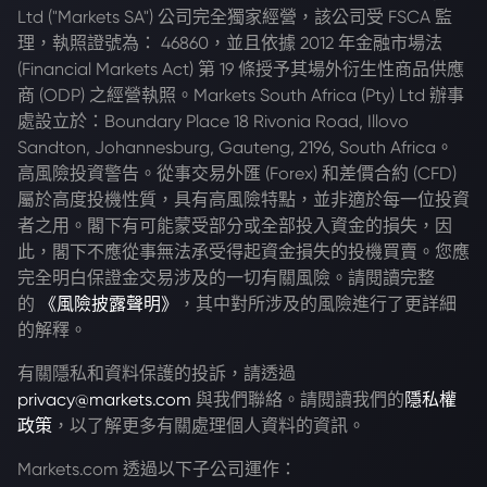
Ltd ("Markets SA") 公司完全獨家經營，該公司受 FSCA 監
理，執照證號為： 46860，並且依據 2012 年金融市場法
(Financial Markets Act) 第 19 條授予其場外衍生性商品供應
商 (ODP) 之經營執照。Markets South Africa (Pty) Ltd 辦事
處設立於：Boundary Place 18 Rivonia Road, Illovo
Sandton, Johannesburg, Gauteng, 2196, South Africa。
高風險投資警告。從事交易外匯 (Forex) 和差價合約 (CFD)
屬於高度投機性質，具有高風險特點，並非適於每一位投資
者之用。閣下有可能蒙受部分或全部投入資金的損失，因
此，閣下不應從事無法承受得起資金損失的投機買賣。您應
完全明白保證金交易涉及的一切有關風險。請閱讀完整
的
《風險披露聲明》
，其中對所涉及的風險進行了更詳細
的解釋。
有關隱私和資料保護的投訴，請透過
privacy@markets.com
與我們聯絡。請閱讀我們的
隱私權
政策
，以了解更多有關處理個人資料的資訊。
Markets.com 透過以下子公司運作：