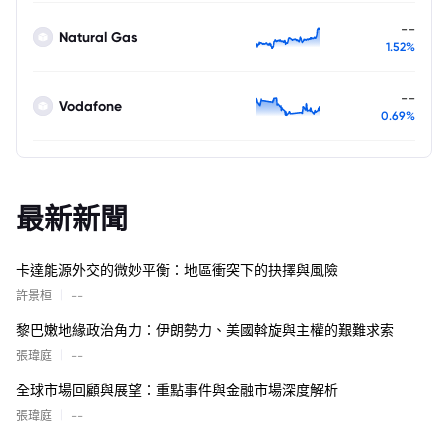
--
Natural Gas
1.52%
--
Vodafone
0.69%
最新新聞
卡達能源外交的微妙平衡：地區衝突下的抉擇與風險
|
許景桓
--
黎巴嫩地緣政治角力：伊朗勢力、美國斡旋與主權的艱難求索
|
張瑋庭
--
全球市場回顧與展望：重點事件與金融市場深度解析
|
張瑋庭
--