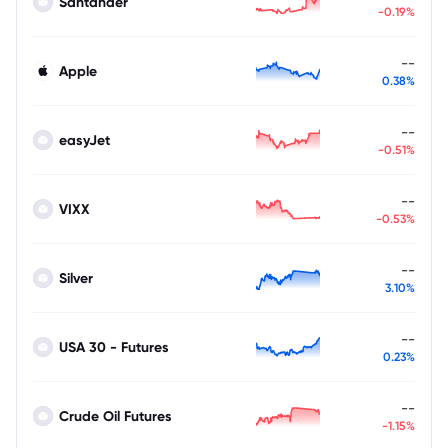
Santander
-0.19%
--
Apple
0.38%
--
easyJet
-0.51%
--
VIXX
-0.53%
--
Silver
3.10%
--
USA 30 - Futures
0.23%
--
Crude Oil Futures
-1.15%