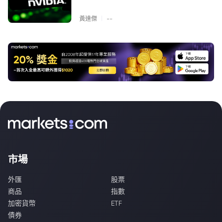
|
黃達傑
--
市場
外匯
股票
商品
指數
加密貨幣
ETF
債券