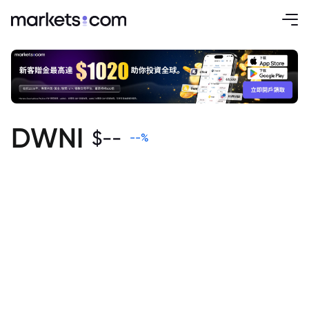
DWNI
$
--
--
%