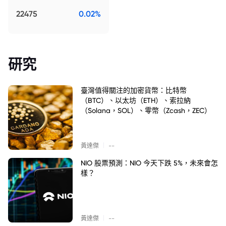
22475
0.02%
研究
臺灣值得關注的加密貨幣：比特幣
（BTC）、以太坊（ETH）、索拉納
（Solana，SOL）、零幣（Zcash，ZEC）
|
黃達傑
--
NIO 股票預測：NIO 今天下跌 5%，未來會怎
樣？
|
黃達傑
--