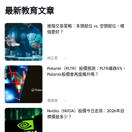
最新教育文章
進階交易策略：多頭部位 vs. 空頭部位，哪
個更好？
|
林芷柔
--
Palantir（PLTR）股價預測：PLTR暴跌5%，
Palantir股價會再度飆升嗎？
|
黃達傑
--
Nvidia（NVDA）股價今日走高：2026年目
標價是多少？