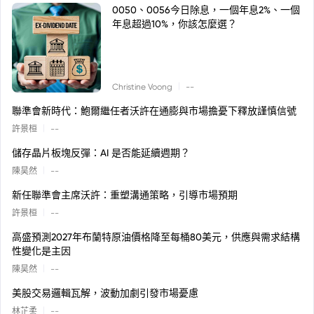
0050、0056今日除息，一個年息2%、一個
年息超過10%，你該怎麼選？
|
Christine Voong
--
聯準會新時代：鮑爾繼任者沃許在通膨與市場擔憂下釋放謹慎信號
|
許景桓
--
儲存晶片板塊反彈：AI 是否能延續週期？
|
陳昊然
--
新任聯準會主席沃許：重塑溝通策略，引導市場預期
|
許景桓
--
高盛預測2027年布蘭特原油價格降至每桶80美元，供應與需求結構
性變化是主因
|
陳昊然
--
美股交易邏輯瓦解，波動加劇引發市場憂慮
|
林芷柔
--