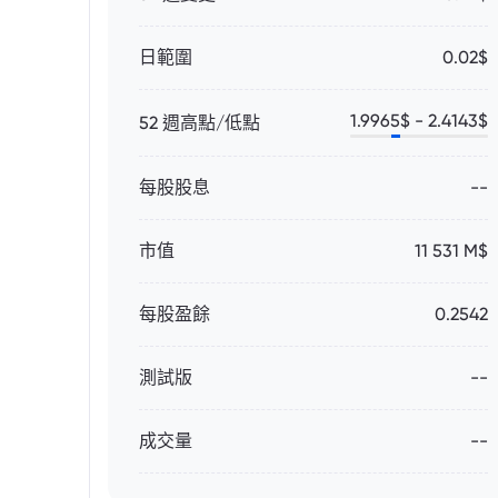
日範圍
0.02$
1.9965
$ -
2.4143
$
52 週高點/低點
每股股息
--
市值
11 531 M$
每股盈餘
0.2542
測試版
--
成交量
--