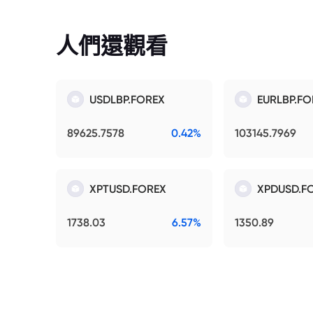
人們還觀看
USDLBP.FOREX
EURLBP.FO
89625.7578
0.42%
103145.7969
XPTUSD.FOREX
XPDUSD.F
1738.03
6.57%
1350.89