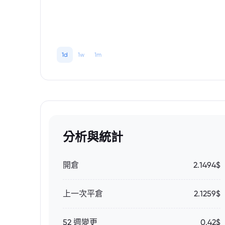
1d
1w
1m
分析與統計
開倉
2.1494$
上一次平倉
2.1259$
52 週變更
0.42$