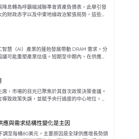
張降息轉為呼籲縮減聯準會資產負債表，此舉引發
大的財政赤字以及中東地緣政治緊張局勢，這些因
專家預計將進入政策觀望期，重點將放在維持較高
慧（AI）產業的蓬勃發展帶動 DRAM 需求。分
協議可能重塑產業估值。短期至中期內，在供應受
期
主席，市場的目光已聚焦於其首次政策決策會議。
言導致政策失誤，並賦予央行過度的中心地位。他
期市場信號的依賴，並強化對經濟基本面的關注。
，供應與需求結構性變化是主因
下調至每桶80美元，主要原因是全球供應增長勢頭