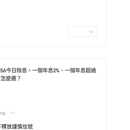
0056今日除息，一個年息2%、一個年息超過
該怎麼選？
|
ong
--
下釋放謹慎信號