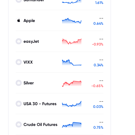
1.61%
--
Apple
0.64%
--
easyJet
-0.93%
--
VIXX
0.34%
--
Silver
-0.65%
--
USA 30 - Futures
0.03%
--
Crude Oil Futures
0.75%