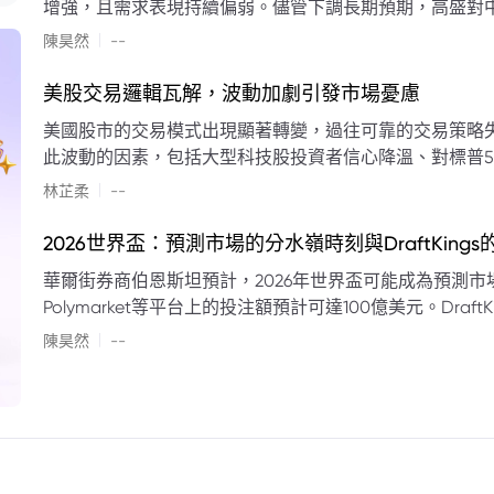
增強，且需求表現持續偏弱。儘管下調長期預期，高盛對中
蘭特原油均價為每桶90美元。該行認為，美國、巴西、圭
|
陳昊然
--
結構性變化，正在重塑市場平衡，其中中國新能源轉型是
其影響低於預期，二季度的全球供應缺口（每日500萬至
美股交易邏輯瓦解，波動加劇引發市場憂慮
得到緩衝。預計海灣產油國出口將於8月底恢復正常，但
美國股市的交易模式出現顯著轉變，過往可靠的交易策略
口受阻持續，2026年底油價可能升至每桶110美元以上，極
此波動的因素，包括大型科技股投資者信心降溫、對標普5
若供應快速恢復且需求進一步走弱，2026年底油價可能回落
矛盾信號。專家意見顯示，雙向交易與市場震盪加劇將成
|
美元。
林芷柔
--
的失效、通膨與就業數據的影響，以及聯準會即將發布的政策決策
點：** * **交易邏輯轉變：** 順勢做多的市場邏輯已瓦解，市場走向變得難以預測。 * **科技股信心減弱：**
2026世界盃：預測市場的分水嶺時刻與DraftKing
過去的市場領頭羊大型科技股，投資者信心明顯降溫，股價表現反覆。 * **指數波動擴大：
華爾街券商伯恩斯坦預計，2026年世界盃可能成為預測市場
現顯著的單日反轉幅度，整體市場穩定性大幅下降。 * **經濟數據拉扯：** 經濟數據表現出韌性與聯準會緊
Polymarket等平台上的投注額預計可達100億美元。Dra
縮貨幣政策預期升溫之間形成拉扯，加劇市場不確定性。 * **專家預期：** 預計將持續出現板塊輪動與風
道、西班牙語轉播權以及對預測市場業務的拓展，為即將到
|
切換，投資者意見分歧程度處於極高水平。 * **聚焦聯準會：** 聯準會的利率決議及後續記者會，被視為短
陳昊然
--
期市場風向標。 * **華爾街謹慎：** 華爾街