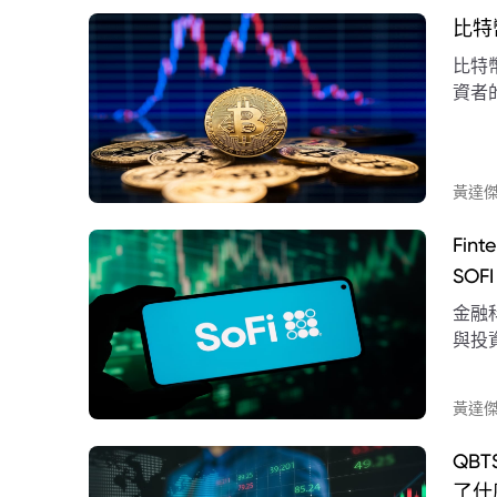
比特
比特
資者
與其
黃達
Fin
SOF
金融
與投
黃達
QBT
了什