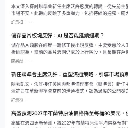
本文深入探討聯準會新任主席沃許態度的轉變，從先前主
市場不安。此轉向反映了多重壓力，包括持續的通膨、龐
素限制了聯準會實施降息或激進縮減資產負債表的空間。
|
許景桓
--
利率以及避免可能破壞市場穩定的行動上。
儲存晶片板塊反彈：AI 是否能延續週期？
儲存晶片類股在經歷一輪修正後出現反彈，主要受惠於人工智
析師認為，當前的晶片週期仍處於上行階段，且長期客戶
限的支撐下，價格預期將持續走高。
|
陳昊然
--
新任聯準會主席沃許：重塑溝通策略，引導市場預
隨著凱文・沃許接任美國聯邦準備理事會（聯準會）新任
沃許旨在革新聯準會當前的溝通模式，認為過度的公開發
計畫重塑政策預期的發布方式及其頻率，目標是減少對預
|
許景桓
--
高盛預測2027年布蘭特原油價格降至每桶80美元
高盛在週四更新預測，將2027年布蘭特原油平均價格預期