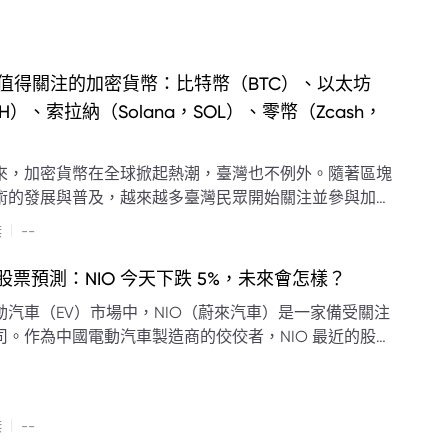
值得關注的加密貨幣：比特幣（BTC）、以太坊
TH）、索拉納（Solana，SOL）、零幣（Zcash，
）
來，加密貨幣在全球掀起熱潮，臺灣也不例外。隨著區塊
術的發展與普及，越來越多臺灣民眾開始關注並參與加密
市場。
|
傑
--
O 股票預測：NIO 今天下跌 5%，未來會怎樣？
動汽車（EV）市場中，NIO（蔚來汽車）是一家備受關注
司。作為中國電動汽車製造商的佼佼者，NIO 最近的股價
引起了投資者的廣泛關注。
|
傑
--