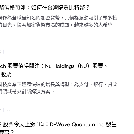
幣價格預測：如何在台灣購買比特幣？
幣作為全球最知名的加密貨幣，其價格波動吸引了眾多投
的目光。隨著加密貨幣市場的成熟，越來越多的人希望參
中，尤其是在台灣這個對數位資產充滿興趣的市場。
|
傑
--
tech 股票值得關注：Nu Holdings（NU）股票、
I 股票
科技產業正經歷快速的增長與轉型，為支付、銀行、貸款
資領域帶來創新解決方案。
|
傑
--
S 股票今天上漲 11%：D-Wave Quantum Inc. 發生
麼事？