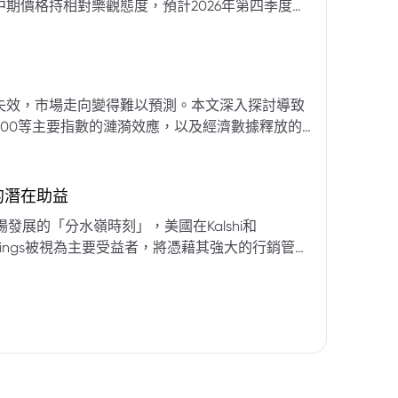
期價格持相對樂觀態度，預計2026年第四季度布
亞那、委內瑞拉及阿聯酋的產量提升，加上需求端
關鍵因素。對於荷莫茲海峽的運輸干擾，高盛判斷
600萬桶）因需求疲軟和市場已存在的供過於求而
地緣政治不確定性仍可能導致劇烈價格波動，若出
失效，市場走向變得難以預測。本文深入探討導致
端情況下2027年甚至可能觸及140美元。相對地，
00等主要指數的漣漪效應，以及經濟數據釋放的
至每桶70美元左右，2027年則可能降至每桶60
為新常態。重點摘要包括：先前「逢低買入」策略
被視為關鍵的短期市場指標。 **核心要
s的潛在助益
** 標普500指數出
發展的「分水嶺時刻」，美國在Kalshi和
ftKings被視為主要受益者，將憑藉其強大的行銷管
格
來的NFL賽季做準備。
分析師的悲觀情緒升溫，多家機構發出熊市預警信號。