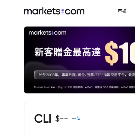
市場
CLI
$
--
--
%