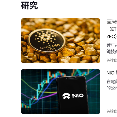
研究
臺灣
（E
ZEC
近年
鏈技
貨幣
黃達
NI
在電
的公
表現
黃達