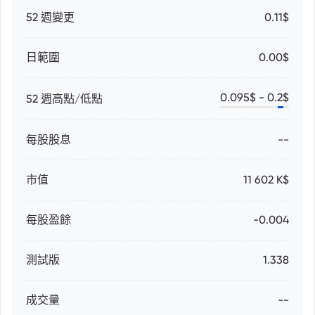
52 週變更
0.11$
日範圍
0.00$
0.095
$ -
0.2
$
52 週高點/低點
每股股息
--
市值
11 602 K$
每股盈餘
-0.004
測試版
1.338
成交量
--