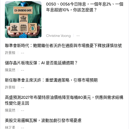
0050、0056今日除息，一個年息2%、一個
年息超過10%，你該怎麼選？
|
Christine Voong
--
聯準會新時代：鮑爾繼任者沃許在通膨與市場擔憂下釋放謹慎信號
|
許景桓
--
儲存晶片板塊反彈：AI 是否能延續週期？
|
陳昊然
--
新任聯準會主席沃許：重塑溝通策略，引導市場預期
|
許景桓
--
高盛預測2027年布蘭特原油價格降至每桶80美元，供應與需求結構
性變化是主因
|
陳昊然
--
美股交易邏輯瓦解，波動加劇引發市場憂慮
|
林芷柔
--