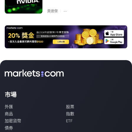
|
黃達傑
--
市場
外匯
股票
商品
指數
加密貨幣
ETF
債券