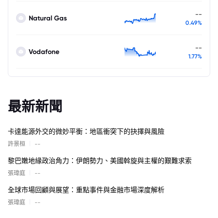
--
Natural Gas
0.49%
--
Vodafone
1.77%
最新新聞
卡達能源外交的微妙平衡：地區衝突下的抉擇與風險
|
許景桓
--
黎巴嫩地緣政治角力：伊朗勢力、美國斡旋與主權的艱難求索
|
張瑋庭
--
全球市場回顧與展望：重點事件與金融市場深度解析
|
張瑋庭
--