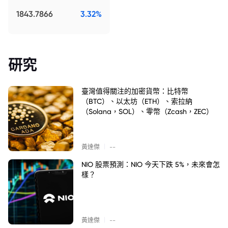
1843.7866
3.32%
研究
臺灣值得關注的加密貨幣：比特幣
（BTC）、以太坊（ETH）、索拉納
（Solana，SOL）、零幣（Zcash，ZEC）
|
黃達傑
--
NIO 股票預測：NIO 今天下跌 5%，未來會怎
樣？
|
黃達傑
--