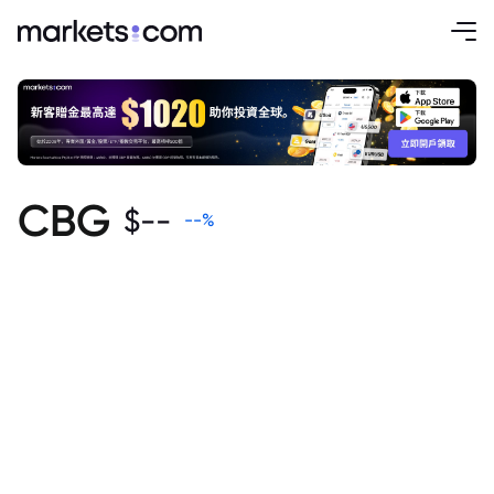
CBG
$
--
--
%