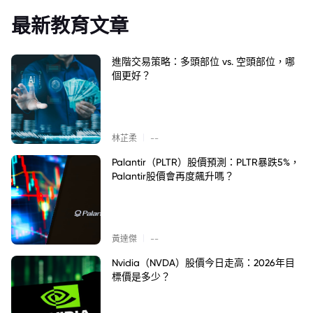
最新教育文章
進階交易策略：多頭部位 vs. 空頭部位，哪
個更好？
|
林芷柔
--
Palantir（PLTR）股價預測：PLTR暴跌5%，
Palantir股價會再度飆升嗎？
|
黃達傑
--
Nvidia（NVDA）股價今日走高：2026年目
標價是多少？