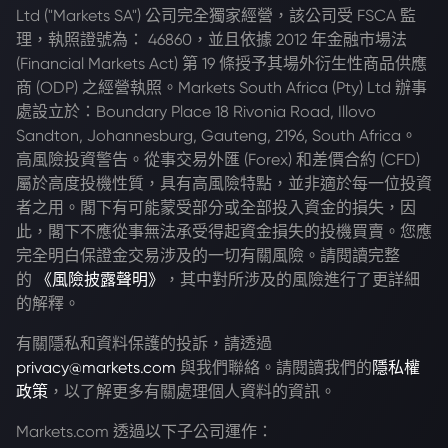
Ltd ("Markets SA") 公司完全獨家經營，該公司受 FSCA 監
理，執照證號為： 46860，並且依據 2012 年金融市場法
(Financial Markets Act) 第 19 條授予其場外衍生性商品供應
商 (ODP) 之經營執照。Markets South Africa (Pty) Ltd 辦事
處設立於：Boundary Place 18 Rivonia Road, Illovo
Sandton, Johannesburg, Gauteng, 2196, South Africa。
高風險投資警告。從事交易外匯 (Forex) 和差價合約 (CFD)
屬於高度投機性質，具有高風險特點，並非適於每一位投資
者之用。閣下有可能蒙受部分或全部投入資金的損失，因
此，閣下不應從事無法承受得起資金損失的投機買賣。您應
完全明白保證金交易涉及的一切有關風險。請閱讀完整
的
《風險披露聲明》
，其中對所涉及的風險進行了更詳細
的解釋。
有關隱私和資料保護的投訴，請透過
privacy@markets.com
與我們聯絡。請閱讀我們的
隱私權
政策
，以了解更多有關處理個人資料的資訊。
Markets.com 透過以下子公司運作：