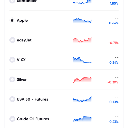
Santander
1.85%
--
Apple
0.64%
--
easyJet
-0.71%
--
VIXX
0.34%
--
Silver
-0.39%
--
USA 30 - Futures
0.10%
--
Crude Oil Futures
0.23%