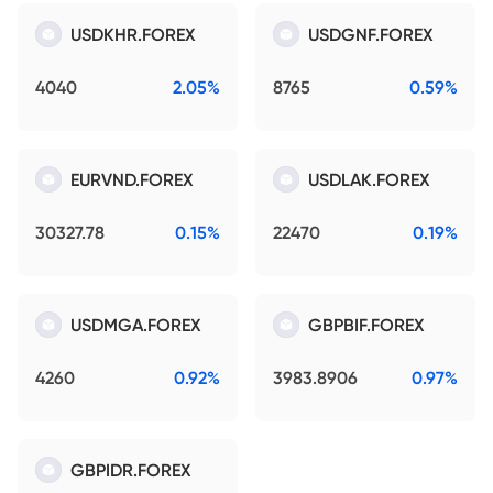
USDKHR.FOREX
USDGNF.FOREX
4040
2.05%
8765
0.59%
EURVND.FOREX
USDLAK.FOREX
30327.78
0.15%
22470
0.19%
USDMGA.FOREX
GBPBIF.FOREX
4260
0.92%
3983.8906
0.97%
GBPIDR.FOREX