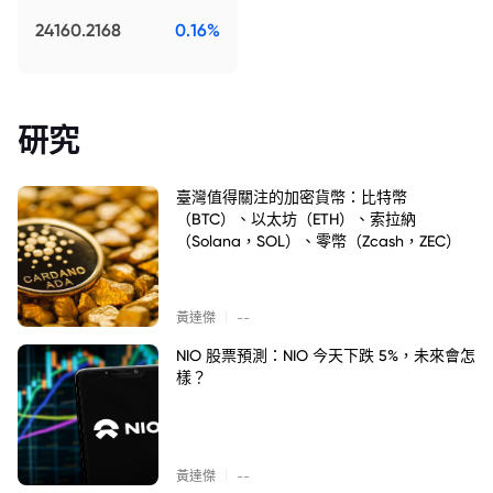
24160.2168
0.16%
研究
臺灣值得關注的加密貨幣：比特幣
（BTC）、以太坊（ETH）、索拉納
（Solana，SOL）、零幣（Zcash，ZEC）
|
黃達傑
--
NIO 股票預測：NIO 今天下跌 5%，未來會怎
樣？
|
黃達傑
--