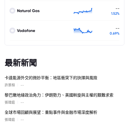
--
Natural Gas
1.52%
--
Vodafone
0.69%
最新新聞
卡達能源外交的微妙平衡：地區衝突下的抉擇與風險
|
許景桓
--
黎巴嫩地緣政治角力：伊朗勢力、美國斡旋與主權的艱難求索
|
張瑋庭
--
全球市場回顧與展望：重點事件與金融市場深度解析
|
張瑋庭
--