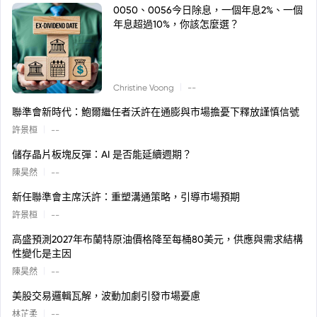
0050、0056今日除息，一個年息2%、一個
年息超過10%，你該怎麼選？
|
Christine Voong
--
聯準會新時代：鮑爾繼任者沃許在通膨與市場擔憂下釋放謹慎信號
|
許景桓
--
儲存晶片板塊反彈：AI 是否能延續週期？
|
陳昊然
--
新任聯準會主席沃許：重塑溝通策略，引導市場預期
|
許景桓
--
高盛預測2027年布蘭特原油價格降至每桶80美元，供應與需求結構
性變化是主因
|
陳昊然
--
美股交易邏輯瓦解，波動加劇引發市場憂慮
|
林芷柔
--