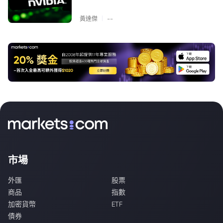
|
黃達傑
--
市場
外匯
股票
商品
指數
加密貨幣
ETF
債券