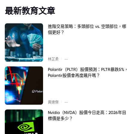
最新教育文章
進階交易策略：多頭部位 vs. 空頭部位，哪
個更好？
|
林芷柔
--
Palantir（PLTR）股價預測：PLTR暴跌5%，
Palantir股價會再度飆升嗎？
|
黃達傑
--
Nvidia（NVDA）股價今日走高：2026年目
標價是多少？