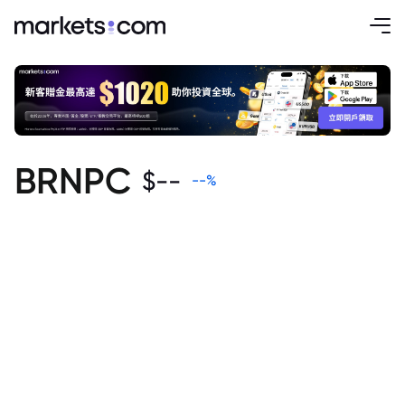
BRNPC
$
--
--
%