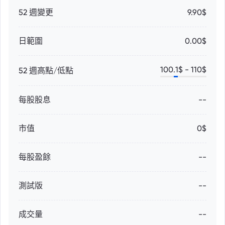
52 週變更
9.90$
日範圍
0.00$
100.1
$ -
110
$
52 週高點/低點
每股股息
--
市值
0$
每股盈餘
--
測試版
--
成交量
--