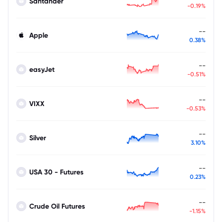
Santander
-0.19%
--
Apple
0.38%
--
easyJet
-0.51%
--
VIXX
-0.53%
--
Silver
3.10%
--
USA 30 - Futures
0.23%
--
Crude Oil Futures
-1.15%