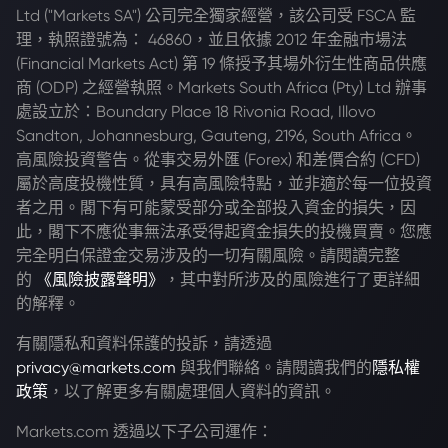
Ltd ("Markets SA") 公司完全獨家經營，該公司受 FSCA 監
理，執照證號為： 46860，並且依據 2012 年金融市場法
(Financial Markets Act) 第 19 條授予其場外衍生性商品供應
商 (ODP) 之經營執照。Markets South Africa (Pty) Ltd 辦事
處設立於：Boundary Place 18 Rivonia Road, Illovo
Sandton, Johannesburg, Gauteng, 2196, South Africa。
高風險投資警告。從事交易外匯 (Forex) 和差價合約 (CFD)
屬於高度投機性質，具有高風險特點，並非適於每一位投資
者之用。閣下有可能蒙受部分或全部投入資金的損失，因
此，閣下不應從事無法承受得起資金損失的投機買賣。您應
完全明白保證金交易涉及的一切有關風險。請閱讀完整
的
《風險披露聲明》
，其中對所涉及的風險進行了更詳細
的解釋。
有關隱私和資料保護的投訴，請透過
privacy@markets.com
與我們聯絡。請閱讀我們的
隱私權
政策
，以了解更多有關處理個人資料的資訊。
Markets.com 透過以下子公司運作：