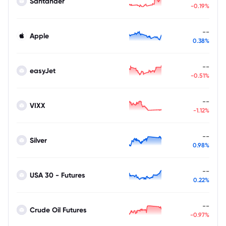
Santander
-0.19%
--
Apple
0.38%
--
easyJet
-0.51%
--
VIXX
-1.12%
--
Silver
0.98%
--
USA 30 - Futures
0.22%
--
Crude Oil Futures
-0.97%