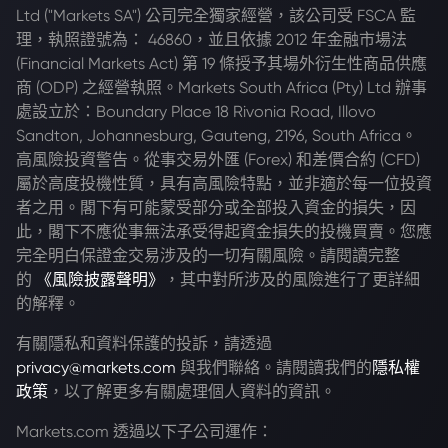
Ltd ("Markets SA") 公司完全獨家經營，該公司受 FSCA 監
理，執照證號為： 46860，並且依據 2012 年金融市場法
(Financial Markets Act) 第 19 條授予其場外衍生性商品供應
商 (ODP) 之經營執照。Markets South Africa (Pty) Ltd 辦事
處設立於：Boundary Place 18 Rivonia Road, Illovo
Sandton, Johannesburg, Gauteng, 2196, South Africa。
高風險投資警告。從事交易外匯 (Forex) 和差價合約 (CFD)
屬於高度投機性質，具有高風險特點，並非適於每一位投資
者之用。閣下有可能蒙受部分或全部投入資金的損失，因
此，閣下不應從事無法承受得起資金損失的投機買賣。您應
完全明白保證金交易涉及的一切有關風險。請閱讀完整
的
《風險披露聲明》
，其中對所涉及的風險進行了更詳細
的解釋。
有關隱私和資料保護的投訴，請透過
privacy@markets.com
與我們聯絡。請閱讀我們的
隱私權
政策
，以了解更多有關處理個人資料的資訊。
Markets.com 透過以下子公司運作：