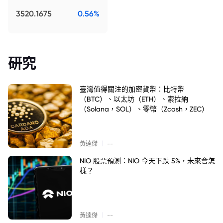
3520.1675
0.56%
研究
臺灣值得關注的加密貨幣：比特幣
（BTC）、以太坊（ETH）、索拉納
（Solana，SOL）、零幣（Zcash，ZEC）
|
黃達傑
--
NIO 股票預測：NIO 今天下跌 5%，未來會怎
樣？
|
黃達傑
--