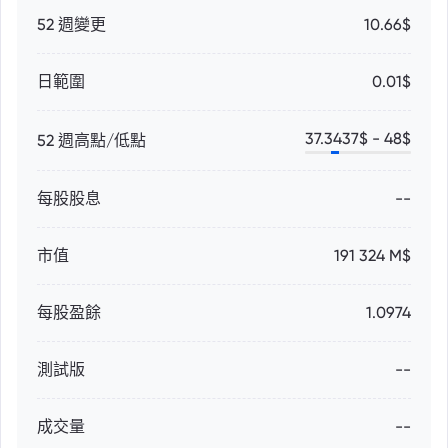
52 週變更
10.66$
日範圍
0.01$
37.3437
$ -
48
$
52 週高點/低點
每股股息
--
市值
191 324 M$
每股盈餘
1.0974
測試版
--
成交量
--