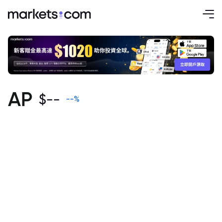
AP
$
--
--
%