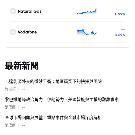
--
Natural Gas
0.99%
--
Vodafone
0.69%
最新新聞
卡達能源外交的微妙平衡：地區衝突下的抉擇與風險
|
許景桓
--
黎巴嫩地緣政治角力：伊朗勢力、美國斡旋與主權的艱難求索
|
張瑋庭
--
全球市場回顧與展望：重點事件與金融市場深度解析
|
張瑋庭
--