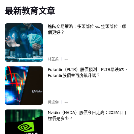
最新教育文章
進階交易策略：多頭部位 vs. 空頭部位，哪
個更好？
|
林芷柔
--
Palantir（PLTR）股價預測：PLTR暴跌5%，
Palantir股價會再度飆升嗎？
|
黃達傑
--
Nvidia（NVDA）股價今日走高：2026年目
標價是多少？