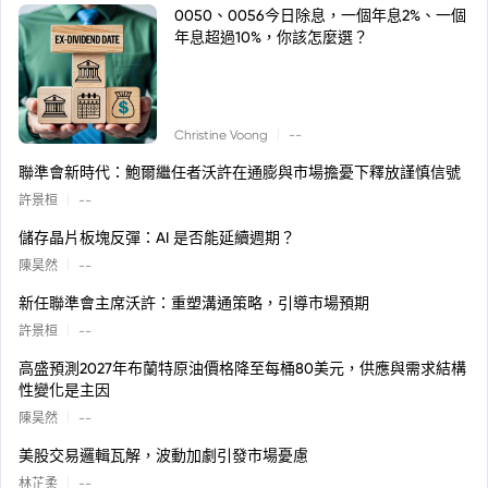
0050、0056今日除息，一個年息2%、一個
年息超過10%，你該怎麼選？
|
Christine Voong
--
聯準會新時代：鮑爾繼任者沃許在通膨與市場擔憂下釋放謹慎信號
|
許景桓
--
儲存晶片板塊反彈：AI 是否能延續週期？
|
陳昊然
--
新任聯準會主席沃許：重塑溝通策略，引導市場預期
|
許景桓
--
高盛預測2027年布蘭特原油價格降至每桶80美元，供應與需求結構
性變化是主因
|
陳昊然
--
美股交易邏輯瓦解，波動加劇引發市場憂慮
|
林芷柔
--