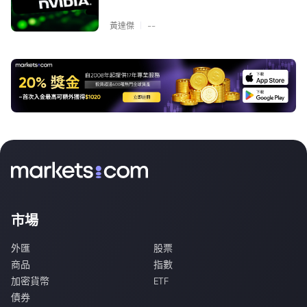
|
黃達傑
--
市場
外匯
股票
商品
指數
加密貨幣
ETF
債券