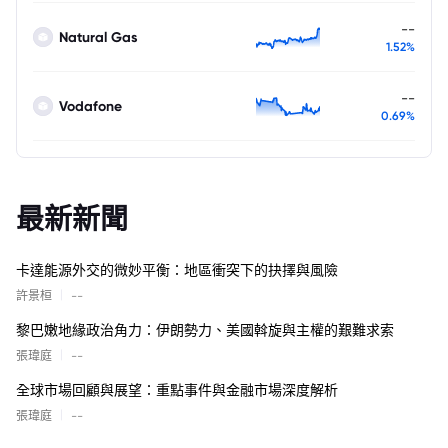
--
Natural Gas
1.52%
--
Vodafone
0.69%
最新新聞
卡達能源外交的微妙平衡：地區衝突下的抉擇與風險
|
許景桓
--
黎巴嫩地緣政治角力：伊朗勢力、美國斡旋與主權的艱難求索
|
張瑋庭
--
全球市場回顧與展望：重點事件與金融市場深度解析
|
張瑋庭
--