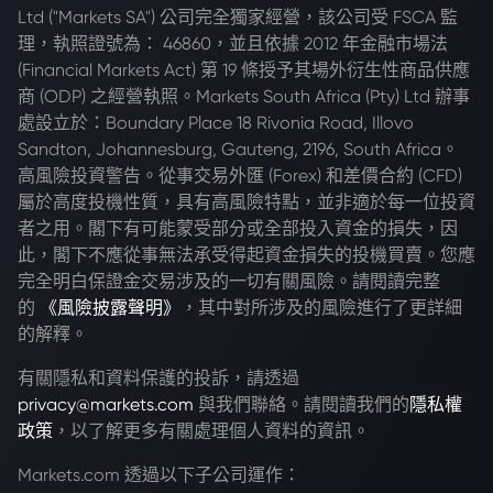
Ltd ("Markets SA") 公司完全獨家經營，該公司受 FSCA 監
理，執照證號為： 46860，並且依據 2012 年金融市場法
(Financial Markets Act) 第 19 條授予其場外衍生性商品供應
商 (ODP) 之經營執照。Markets South Africa (Pty) Ltd 辦事
處設立於：Boundary Place 18 Rivonia Road, Illovo
Sandton, Johannesburg, Gauteng, 2196, South Africa。
高風險投資警告。從事交易外匯 (Forex) 和差價合約 (CFD)
屬於高度投機性質，具有高風險特點，並非適於每一位投資
者之用。閣下有可能蒙受部分或全部投入資金的損失，因
此，閣下不應從事無法承受得起資金損失的投機買賣。您應
完全明白保證金交易涉及的一切有關風險。請閱讀完整
的
《風險披露聲明》
，其中對所涉及的風險進行了更詳細
的解釋。
有關隱私和資料保護的投訴，請透過
privacy@markets.com
與我們聯絡。請閱讀我們的
隱私權
政策
，以了解更多有關處理個人資料的資訊。
Markets.com 透過以下子公司運作：