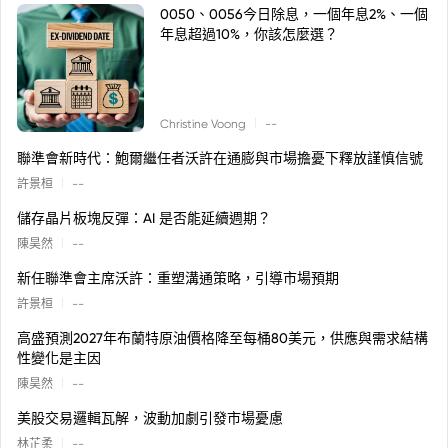
0050、0056今日除息，一個年息2%、一個
年息超過10%，你該怎麼選？
|
Christine Voong
--
聯準會新時代：鮑爾繼任者沃許在通膨與市場擔憂下釋放謹慎信號
|
許景桓
--
儲存晶片板塊反彈：AI 是否能延續週期？
|
陳昊然
--
新任聯準會主席沃許：重塑溝通策略，引導市場預期
|
許景桓
--
高盛預測2027年布蘭特原油價格降至每桶80美元，供應與需求結構
性變化是主因
|
陳昊然
--
美股交易邏輯瓦解，波動加劇引發市場憂慮
|
林芷柔
--