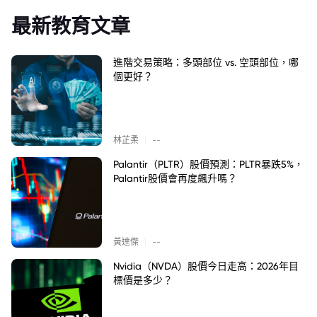
最新教育文章
進階交易策略：多頭部位 vs. 空頭部位，哪
個更好？
|
林芷柔
--
Palantir（PLTR）股價預測：PLTR暴跌5%，
Palantir股價會再度飆升嗎？
|
黃達傑
--
Nvidia（NVDA）股價今日走高：2026年目
標價是多少？