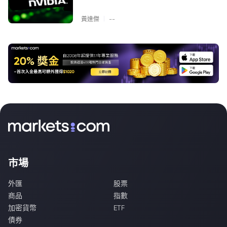
|
黃達傑
--
市場
外匯
股票
商品
指數
加密貨幣
ETF
債券