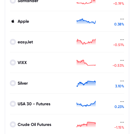
Santander
-0.19%
--
Apple
0.38%
--
easyJet
-0.51%
--
VIXX
-0.53%
--
Silver
3.10%
--
USA 30 - Futures
0.23%
--
Crude Oil Futures
-1.15%