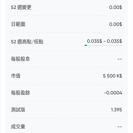
52 週變更
0.00$
日範圍
0.00$
0.035
$ -
0.035
$
52 週高點/低點
每股股息
--
市值
5 500 K$
每股盈餘
-0.0004
測試版
1.395
成交量
--