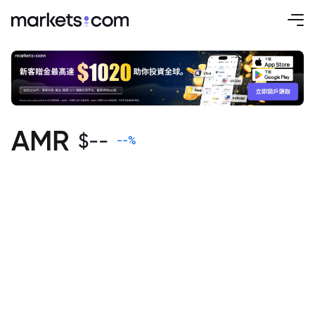
AMR
$
--
--
%