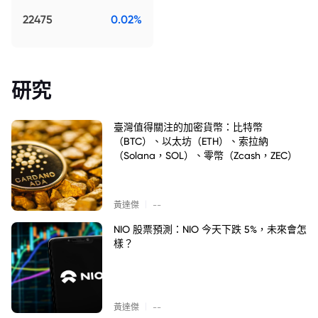
22475
0.02%
研究
臺灣值得關注的加密貨幣：比特幣
（BTC）、以太坊（ETH）、索拉納
（Solana，SOL）、零幣（Zcash，ZEC）
|
黃達傑
--
NIO 股票預測：NIO 今天下跌 5%，未來會怎
樣？
|
黃達傑
--