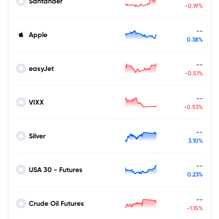
Santander
-0.19%
--
Apple
0.38%
--
easyJet
-0.51%
--
VIXX
-0.53%
--
Silver
3.10%
--
USA 30 - Futures
0.23%
--
Crude Oil Futures
-1.15%