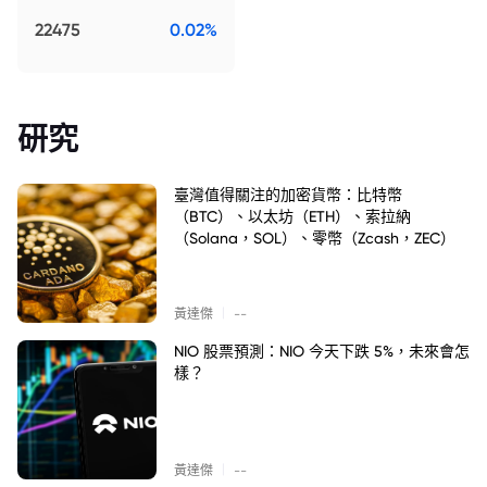
22475
0.02%
研究
臺灣值得關注的加密貨幣：比特幣
（BTC）、以太坊（ETH）、索拉納
（Solana，SOL）、零幣（Zcash，ZEC）
|
黃達傑
--
NIO 股票預測：NIO 今天下跌 5%，未來會怎
樣？
|
黃達傑
--