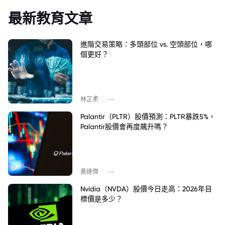
最新教育文章
進階交易策略：多頭部位 vs. 空頭部位，哪
個更好？
|
林芷柔
--
Palantir（PLTR）股價預測：PLTR暴跌5%，
Palantir股價會再度飆升嗎？
|
黃達傑
--
Nvidia（NVDA）股價今日走高：2026年目
標價是多少？