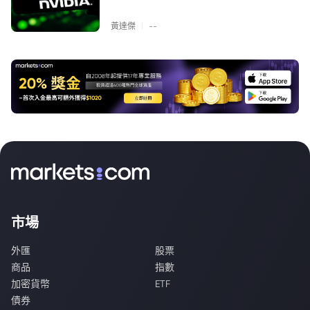
|
黃達傑
--
市場
外匯
股票
商品
指數
加密貨幣
ETF
債券