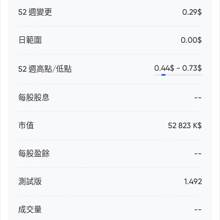
52 週變更
0.29$
日範圍
0.00$
0.44
$ -
0.73
$
52 週高點/低點
每股股息
--
市值
52 823 K$
每股盈餘
--
測試版
1.492
成交量
--