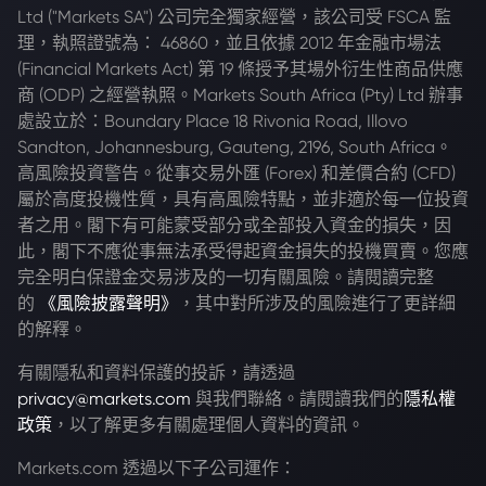
Ltd ("Markets SA") 公司完全獨家經營，該公司受 FSCA 監
理，執照證號為： 46860，並且依據 2012 年金融市場法
(Financial Markets Act) 第 19 條授予其場外衍生性商品供應
商 (ODP) 之經營執照。Markets South Africa (Pty) Ltd 辦事
處設立於：Boundary Place 18 Rivonia Road, Illovo
Sandton, Johannesburg, Gauteng, 2196, South Africa。
高風險投資警告。從事交易外匯 (Forex) 和差價合約 (CFD)
屬於高度投機性質，具有高風險特點，並非適於每一位投資
者之用。閣下有可能蒙受部分或全部投入資金的損失，因
此，閣下不應從事無法承受得起資金損失的投機買賣。您應
完全明白保證金交易涉及的一切有關風險。請閱讀完整
的
《風險披露聲明》
，其中對所涉及的風險進行了更詳細
的解釋。
有關隱私和資料保護的投訴，請透過
privacy@markets.com
與我們聯絡。請閱讀我們的
隱私權
政策
，以了解更多有關處理個人資料的資訊。
Markets.com 透過以下子公司運作：