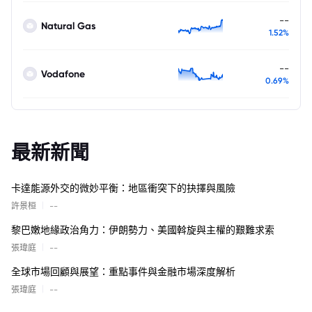
--
Natural Gas
1.52%
--
Vodafone
0.69%
最新新聞
卡達能源外交的微妙平衡：地區衝突下的抉擇與風險
|
許景桓
--
黎巴嫩地緣政治角力：伊朗勢力、美國斡旋與主權的艱難求索
|
張瑋庭
--
全球市場回顧與展望：重點事件與金融市場深度解析
|
張瑋庭
--