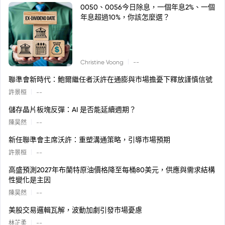
0050、0056今日除息，一個年息2%、一個
年息超過10%，你該怎麼選？
|
Christine Voong
--
聯準會新時代：鮑爾繼任者沃許在通膨與市場擔憂下釋放謹慎信號
|
許景桓
--
儲存晶片板塊反彈：AI 是否能延續週期？
|
陳昊然
--
新任聯準會主席沃許：重塑溝通策略，引導市場預期
|
許景桓
--
高盛預測2027年布蘭特原油價格降至每桶80美元，供應與需求結構
性變化是主因
|
陳昊然
--
美股交易邏輯瓦解，波動加劇引發市場憂慮
|
林芷柔
--