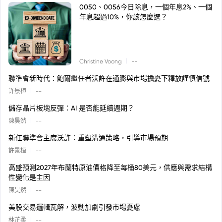
0050、0056今日除息，一個年息2%、一個
年息超過10%，你該怎麼選？
|
Christine Voong
--
聯準會新時代：鮑爾繼任者沃許在通膨與市場擔憂下釋放謹慎信號
|
許景桓
--
儲存晶片板塊反彈：AI 是否能延續週期？
|
陳昊然
--
新任聯準會主席沃許：重塑溝通策略，引導市場預期
|
許景桓
--
高盛預測2027年布蘭特原油價格降至每桶80美元，供應與需求結構
性變化是主因
|
陳昊然
--
美股交易邏輯瓦解，波動加劇引發市場憂慮
|
林芷柔
--