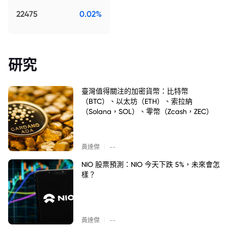
22475
0.02%
研究
臺灣值得關注的加密貨幣：比特幣
（BTC）、以太坊（ETH）、索拉納
（Solana，SOL）、零幣（Zcash，ZEC）
|
黃達傑
--
NIO 股票預測：NIO 今天下跌 5%，未來會怎
樣？
|
黃達傑
--