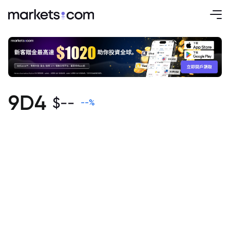
9D4
$
--
--
%