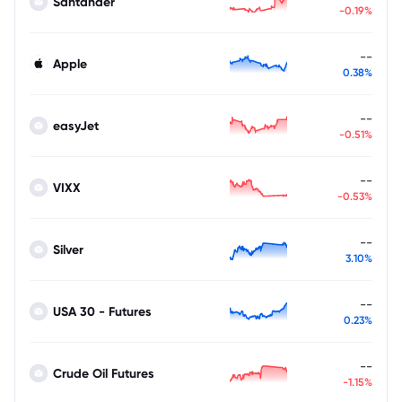
Santander
-0.19%
--
Apple
0.38%
--
easyJet
-0.51%
--
VIXX
-0.53%
--
Silver
3.10%
--
USA 30 - Futures
0.23%
--
Crude Oil Futures
-1.15%