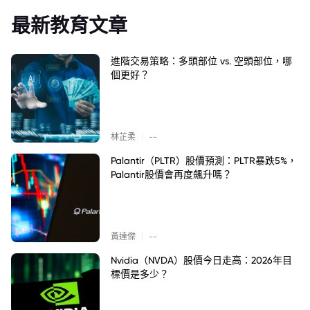
最新教育文章
進階交易策略：多頭部位 vs. 空頭部位，哪
個更好？
|
林芷柔
--
Palantir（PLTR）股價預測：PLTR暴跌5%，
Palantir股價會再度飆升嗎？
|
黃達傑
--
Nvidia（NVDA）股價今日走高：2026年目
標價是多少？