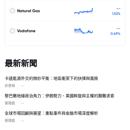
--
Natural Gas
1.52%
--
Vodafone
0.69%
最新新聞
卡達能源外交的微妙平衡：地區衝突下的抉擇與風險
|
許景桓
--
黎巴嫩地緣政治角力：伊朗勢力、美國斡旋與主權的艱難求索
|
張瑋庭
--
全球市場回顧與展望：重點事件與金融市場深度解析
|
張瑋庭
--