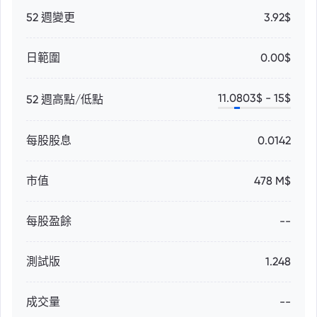
52 週變更
3.92$
日範圍
0.00$
11.0803
$ -
15
$
52 週高點/低點
每股股息
0.0142
市值
478 M$
每股盈餘
--
測試版
1.248
成交量
--