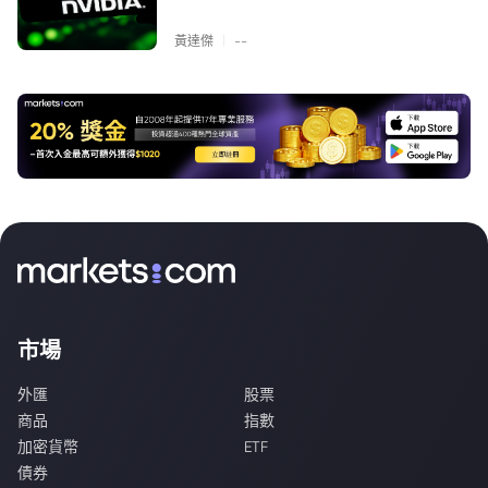
|
黃達傑
--
市場
外匯
股票
商品
指數
加密貨幣
ETF
債券