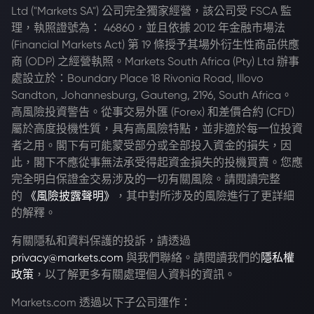
Ltd ("Markets SA") 公司完全獨家經營，該公司受 FSCA 監
理，執照證號為： 46860，並且依據 2012 年金融市場法
(Financial Markets Act) 第 19 條授予其場外衍生性商品供應
商 (ODP) 之經營執照。Markets South Africa (Pty) Ltd 辦事
處設立於：Boundary Place 18 Rivonia Road, Illovo
Sandton, Johannesburg, Gauteng, 2196, South Africa。
高風險投資警告。從事交易外匯 (Forex) 和差價合約 (CFD)
屬於高度投機性質，具有高風險特點，並非適於每一位投資
者之用。閣下有可能蒙受部分或全部投入資金的損失，因
此，閣下不應從事無法承受得起資金損失的投機買賣。您應
完全明白保證金交易涉及的一切有關風險。請閱讀完整
的
《風險披露聲明》
，其中對所涉及的風險進行了更詳細
的解釋。
有關隱私和資料保護的投訴，請透過
privacy@markets.com
與我們聯絡。請閱讀我們的
隱私權
政策
，以了解更多有關處理個人資料的資訊。
Markets.com 透過以下子公司運作：