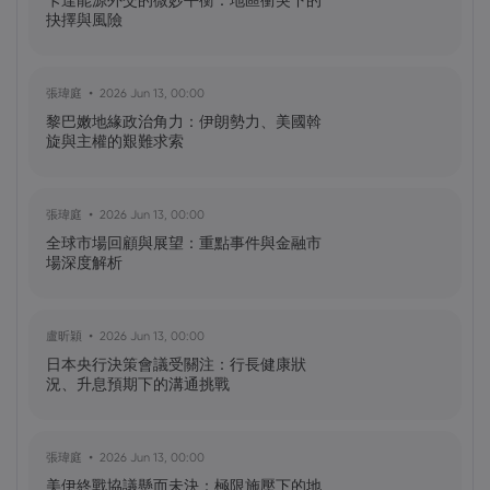
卡達能源外交的微妙平衡：地區衝突下的
抉擇與風險
黃達傑
2025 Oct 09, 16:00
臺灣值得關注的加密貨幣：比特幣
（BTC）、以太坊（ETH）、索拉納
張瑋庭
2026 Jun 13, 00:00
（Solana，SOL）、零幣（Zcash，ZEC）
黎巴嫩地緣政治角力：伊朗勢力、美國斡
旋與主權的艱難求索
黃達傑
2025 Sep 29, 16:00
NIO 股票預測：NIO 今天下跌 5%，未來會
張瑋庭
2026 Jun 13, 00:00
怎樣？
全球市場回顧與展望：重點事件與金融市
場深度解析
黃達傑
2025 Sep 27, 16:00
比特幣價格預測：如何在台灣購買比特
盧昕穎
2026 Jun 13, 00:00
幣？
日本央行決策會議受關注：行長健康狀
況、升息預期下的溝通挑戰
張瑋庭
2026 Jun 13, 00:00
美伊終戰協議懸而未決：極限施壓下的地