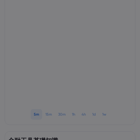
Markets.com 簡介
為甚麼選擇Markets.
協助與支援
全球服務
幫助中心
數據與安全性
集團簡介
聯絡支援
安全上網
法規
獎項和媒體
投訴
Cookie 披露
法律文件包
監管
5m
15m
30m
1h
4h
1d
1w