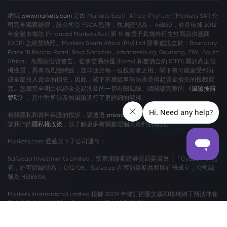
網域
www.markets.com
是由 Markets South Africa (Pty) Ltd ("Markets SA") 公
司完全獨家經營，該公司受 FSCA 監理，執照證號為： 46860，並且依據 2012
年金融市場法 (Financial Markets Act) 第 19 條授予其場外衍生性商品供應商
(ODP) 之經營執照。Markets South Africa (Pty) Ltd 辦事處設立於：Boundary
Place 18 Rivonia Road, Illovo Sandton, Johannesburg, Gauteng, 2196, South
Africa。高風險投資警告。從事交易外匯 (Forex) 和差價合約 (CFD) 屬於高度投
機性質，具有高風險特點，並非適於每一位投資者之用。閣下有可能蒙受部分
或全部投入資金的損失，因此，閣下不應從事無法承受得起資金損失的投機買
賣。您應完全明白保證金交易涉及的一切有關風險。請閱讀完整的
《風險披露
聲明》
，其中對所涉及的風險進行了更詳細的解釋。
有關隱私和資料保護的投訴，請透過
privacy@markets.com
與我們聯絡。請閱
讀我們的
隱私權政策
，以了解更多有關處理個人資料的資訊。
Markets.com 透過以下子公司運作：
Safecap Investments Limited，受塞浦路斯證券交易委員會（「CySEC」）監
管，許可證編號為： 092/08。Safecap 在塞浦路斯共和國註冊成立，公司編
號為 HE186196。
Markets International Limited 根據 2009 年修訂的聖文森和格林納丁斯法律在
聖文森和格林納丁斯（「SVG」）註冊，註冊號碼為 27030 BC 2023。