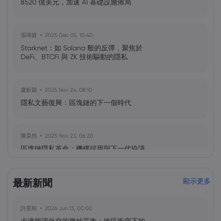
8520 億美元，加速 AI 基礎設施佈局
張瑋庭
2025 Dec 05, 10:40
Starknet：如 Solana 般的反彈，聚焦於
DeFi、BTCFi 與 ZK 技術驅動的隱私
盧昕穎
2025 Nov 24, 08:10
隱私文藝復興：區塊鏈的下一個時代
陳昊然
2025 Nov 23, 06:20
區塊鏈隱私革命：機構採用與下一代協議
最新新聞
顯示更多
張瑋庭
2025 Nov 22, 07:40
ARK Invest 持續加密貨幣掃貨：鎖定
Bullish、Circle 與比特幣 ETF
許景桓
2026 Jun 13, 00:00