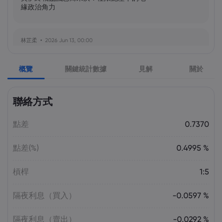
緣政治角力
林芷柔
2026 Jun 13, 00:00
美軍奪島伊朗石油樞紐？哈爾克島戰略解
析與風險評估
概覽
關鍵統計數據
見解
關於
張瑋庭
2026 Jun 13, 00:00
聯絡方式
北約安全態勢與美軍部署調整：美歐風險
評估分歧加劇
點差
0.7370
點差(%)
0.4995 %
陳昊然
2026 Jun 13, 00:00
霍爾木茲海峽航運格局劇變：非伊朗原油
槓桿
1:5
量增，市場波動趨緩
隔夜利息（買入）
-0.0597 %
隔夜利息（賣出）
-0.0292 %