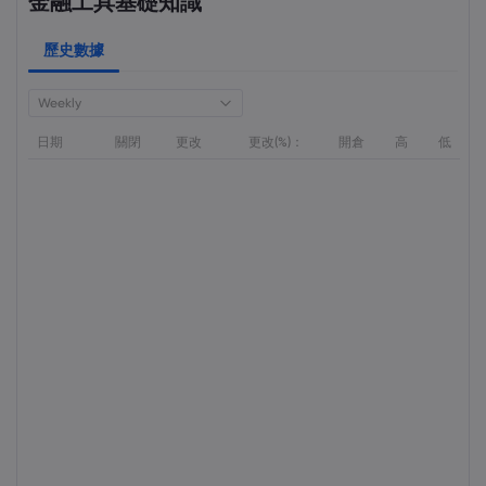
金融工具基礎知識
歷史數據
Weekly
日期
關閉
更改
更改(%)：
開倉
高
低