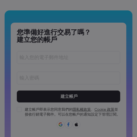
您準備好進行交易了嗎？
建立您的帳戶
密碼長度必須介於 8 到 15 個字元之間
密碼必須包含至少 1 個數字字元
密碼必須包含至少 1 個大寫字元
建立帳戶即表示您同意我們的
隱私權政策
、
Cookie 政策
並
接收行銷電子郵件。可以在您帳戶的通知設定下管理訂閱。
密碼必須包含至少 1 個小寫字元
密碼必須包含 ~!@#£%^&*()_-+=:;&lt;&gt;{,[]?,.
密碼不能為常用密碼