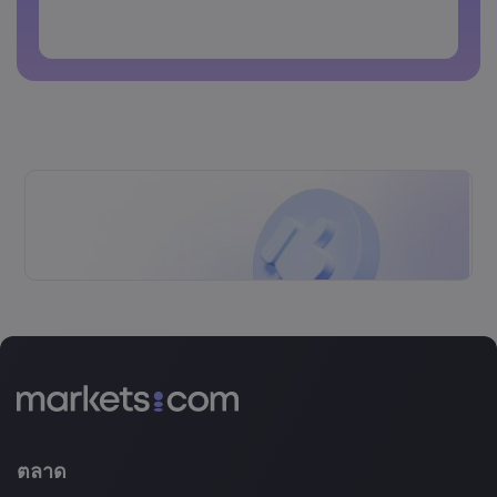
รหัสผ่านห้ามประกอบด้วยตัวอักษรที่ไม่ใช่ตัวอักษรละติน
รหัสผ่านห้ามประกอบด้วยช่องว่าง
ตลาด