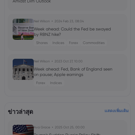
Amidst Dim Outlook
Neil Wilson
2024 Feb 23, 08:04
Week ahead: Could the Fed be swayed
by RBNZ hike?
Shares
Indices
Forex
Commodities
Neil Wilson
2023 Oct 27, 10:00
Week ahead: Fed, Bank of England seen
on pause; Apple earnings
Forex
Indices
Neil Wilson
2023 Jul 28, 04:23
Week ahead: Bank of England & RBA
ข่าวล่าสุด
แสดงเพิ่มเติม
expected to raise
Forex
Indices
Ava Grace
2025 Oct 25, 00:00