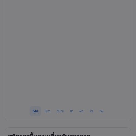
เกี่ยวกับ Markets.
ทำไมต้องเทรดกับ Ma
ความช่วยเหลือแล
ข้อเสนอทั่วโลก
คำถามที่พบบ่อย
ข้อมูลและความปล
กลุ่มของเรา
ศูนย์ช่วยเหลือ
ความปลอดภัยบนโล
เอกสารด้านกฎหม
รางวัลและสื่อ
ติดต่อฝ่ายสนับสนุน
การเปิดเผยข้อมูลคุกก
เอกสารด้านกฎหมา
เรื่องร้องเรียน
5m
15m
30m
1h
4h
1d
1w