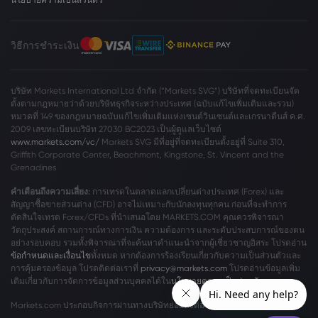
วิธีการชำระเงิน
บริษัท Markets International Ltd จำกัด (“Markets SVG”) บริษัทที่จดทะเบียนจัด
ตั้งตามกฎหมายว่าด้วยบริษัทธุรกิจระหว่างประเทศ (ฉบับแก้ไขเพิ่มเติมและรวม)
หมวดที่ 149 ของกฎหมายฉบับแก้ไขเพิ่มเติมแห่งเซนต์วินเซนต์และเกรนาดีนส์ ค.ศ.
2009 เลขทะเบียนบริษัท 27030 BC2023 เป็นผู้ดูแลเว็บไซต์
www.markets.com/vc/
Markets SVG มีที่อยู่ที่จดทะเบียนตั้งอยู่ที่ Suite 310,
Griffith Corporate Center, Beachmont, Kingstone, St. Vincent and the
Grenadines
คำเตือนถึงความเสี่ยง:
การเทรดในตลาดแลกเปลี่ยนต่างประเทศ (Forex) และ
สัญญาซื้อขายส่วนต่าง (CFD) อาจไม่เหมาะกับนักลงทุนทุกคน ก่อนที่จะทำการ
ตัดสินใจเทรด Forex/CFDs ที่นำเสนอโดย MARKETS.COM คุณควรพิจารณา
วัตถุประสงค์ สถานการณ์ทางการเงิน ความต้องการ และระดับประสบการณ์ของตน
อย่างรอบคอบ รวมทั้งพิจารณาที่จะค้นหาคำแนะนำจากผู้เชี่ยวชาญอิสระ โปรดอ่าน
ข้อกำหนดและเงื่อนไข
ทั้งหมด หากต้องการร้องเรียนเกี่ยวกับความเป็นส่วนตัวและ
การคุ้มครองข้อมูล โปรดติดต่อเราที่
privacy@markets.com
โปรดอ่านข้อมูลเพิ่ม
เติมเกี่ยวกับการจัดการข้อมูลส่วนบุคคลได้ใน
นโยบายความเป็นส่วนตัว
ของเรา
Markets.com ประกอบกิจการผ่านทางบริษัทย่อยดังต่อไปนี้: