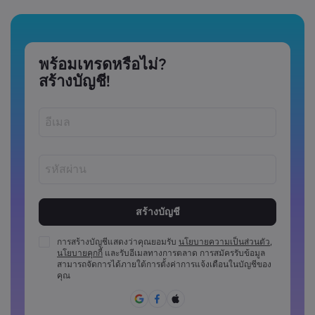
พร้อมเทรดหรือไม่?
สร้างบัญชี!
รหัสผ่านต้องมีความยาวระหว่าง 8 ถึง 15 ตัว
รหัสผ่านต้องมีอักขระตัวเลขอย่างน้อย 1 ตัว
รหัสผ่านต้องมีตัวพิมพ์ใหญ่อย่างน้อย 1 ตัว
การสร้างบัญชีแสดงว่าคุณยอมรับ
นโยบายความเป็นส่วนตัว
,
นโยบายคุกกี้
และรับอีเมลทางการตลาด การสมัครรับข้อมูล
รหัสผ่านต้องมีตัวพิมพ์เล็กอย่างน้อย 1 ตัว
สามารถจัดการได้ภายใต้การตั้งค่าการแจ้งเตือนในบัญชีของ
รหัสผ่านจะต้องประกอบด้วย ~!@#£%^&amp;*()_-
คุณ
+=:;&lt;&lt;&gt;{{,[[]?,.
ไม่สามารถใช้รหัสผ่านที่คาดเดาง่าย