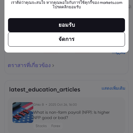
เราคิดว่าคุณจะสนใจ หากคุณพอใจกับการใช้คุกกี้ของ markets.com
สินทรัพย์
ขาย
ซื้อ
เปลี่ยนแปลง (%):
โปรดคลิกยอมรับ
ยอมรับ
จัดการ
ตราสารที่เกี่ยวข้อง
latest_education_articles
แสดงเพิ่มเติม
Ghko B
2025 Oct 26, 16:00
What is non-farm payroll (NFP): Is higher
NFP good or bad?
Stocks
Forex