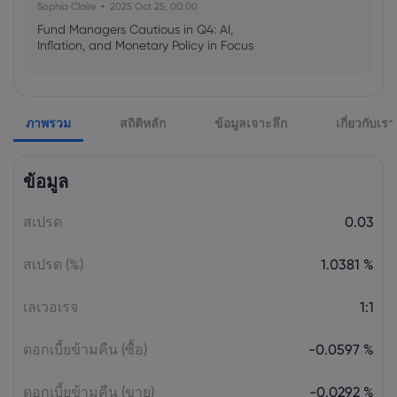
Sophia Claire
2025 Oct 25, 00:00
Fund Managers Cautious in Q4: AI,
Inflation, and Monetary Policy in Focus
Emma Rose
2025 Oct 25, 00:00
ภาพรวม
สถิติหลัก
ข้อมูลเจาะลึก
เกี่ยวกับเรา
US Government Shutdown Threatens
October Inflation Data Release
ข้อมูล
Sophia Claire
2025 Oct 24, 00:00
สเปรด
0.03
US-EU Relations: Russia Sanctions Unite
Despite Trade Tensions
สเปรด (%)
1.0381 %
Emma Rose
2025 Oct 24, 00:00
เลเวอเรจ
1:1
BOJ Warns of Japan Stock Market
Overheating, U.S. Trade Policy Risk
ดอกเบี้ยข้ามคืน (ซื้อ)
-0.0597 %
ดอกเบี้ยข้ามคืน (ขาย)
-0.0292 %