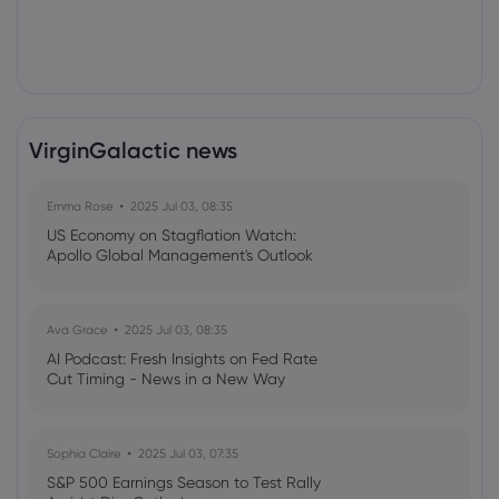
VirginGalactic news
Emma Rose
2025 Jul 03, 08:35
US Economy on Stagflation Watch:
Apollo Global Management's Outlook
Ava Grace
2025 Jul 03, 08:35
AI Podcast: Fresh Insights on Fed Rate
Cut Timing - News in a New Way
Sophia Claire
2025 Jul 03, 07:35
S&P 500 Earnings Season to Test Rally