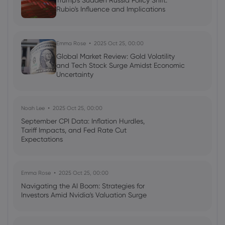
Trump's Sudden Russia Policy Shift:
Rubio's Influence and Implications
2022 Feb 20, 07:08
Week ahead: Russia and Ukraine risks to
the fore
Emma Rose
2025 Oct 25, 00:00
Global Market Review: Gold Volatility
and Tech Stock Surge Amidst Economic
Uncertainty
Noah Lee
2025 Oct 25, 00:00
September CPI Data: Inflation Hurdles,
Tariff Impacts, and Fed Rate Cut
Expectations
Emma Rose
2025 Oct 25, 00:00
Navigating the AI Boom: Strategies for
Investors Amid Nvidia's Valuation Surge