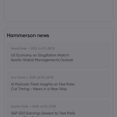
Hammerson news
Emma Rose
2025 Jul 03, 08:35
US Economy on Stagflation Watch:
Apollo Global Management's Outlook
Ava Grace
2025 Jul 03, 08:35
AI Podcast: Fresh Insights on Fed Rate
Cut Timing - News in a New Way
Sophia Claire
2025 Jul 03, 07:35
S&P 500 Earnings Season to Test Rally