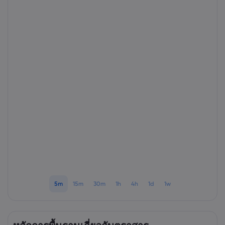
เกี่ยวกับ Markets.
ทำไมต้องเทรดกับ Ma
ความช่วยเหลือแล
ข้อเสนอทั่วโลก
คำถามที่พบบ่อย
ข้อมูลและความปล
กลุ่มของเรา
ศูนย์ช่วยเหลือ
ความปลอดภัยบนโล
เอกสารด้านกฎหม
รางวัลและสื่อ
ติดต่อฝ่ายสนับสนุน
การเปิดเผยข้อมูลคุกก
เอกสารด้านกฎหมา
เรื่องร้องเรียน
5m
15m
30m
1h
4h
1d
1w