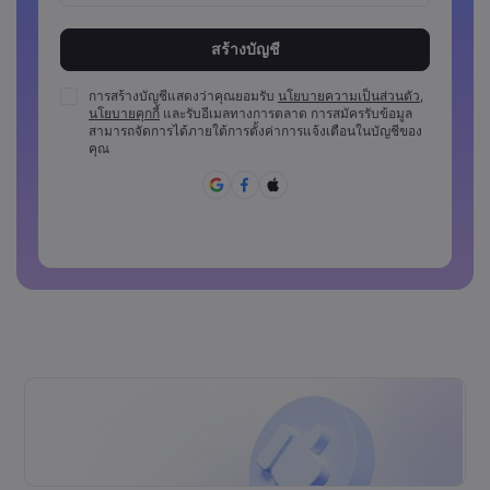
รหัสผ่านต้องมีความยาวระหว่าง 8 ถึง 15 ตัว
รหัสผ่านต้องมีอักขระตัวเลขอย่างน้อย 1 ตัว
รหัสผ่านต้องมีตัวพิมพ์ใหญ่อย่างน้อย 1 ตัว
การสร้างบัญชีแสดงว่าคุณยอมรับ
นโยบายความเป็นส่วนตัว
,
นโยบายคุกกี้
และรับอีเมลทางการตลาด การสมัครรับข้อมูล
รหัสผ่านต้องมีตัวพิมพ์เล็กอย่างน้อย 1 ตัว
สามารถจัดการได้ภายใต้การตั้งค่าการแจ้งเตือนในบัญชีของ
รหัสผ่านจะต้องประกอบด้วย ~!@#£%^&amp;*()_-
คุณ
+=:;&lt;&lt;&gt;{{,[[]?,.
ไม่สามารถใช้รหัสผ่านที่คาดเดาง่าย
รหัสผ่านห้ามประกอบด้วยตัวอักษรที่ไม่ใช่ตัวอักษรละติน
รหัสผ่านห้ามประกอบด้วยช่องว่าง