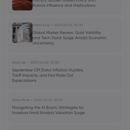
Trump's Sudden Russia Policy Shift:
collapses – but who’s next?
Rubio's Influence and Implications
Emma Rose
2025 Oct 25, 00:00
Global Market Review: Gold Volatility
and Tech Stock Surge Amidst Economic
Uncertainty
Noah Lee
2025 Oct 25, 00:00
September CPI Data: Inflation Hurdles,
Tariff Impacts, and Fed Rate Cut
Expectations
Emma Rose
2025 Oct 25, 00:00
Navigating the AI Boom: Strategies for
Investors Amid Nvidia's Valuation Surge