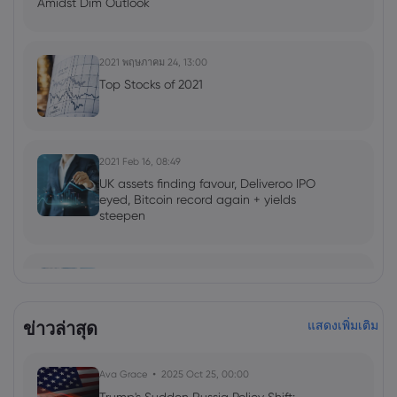
Amidst Dim Outlook
2021 พฤษภาคม 24, 13:00
Top Stocks of 2021
2021 Feb 16, 08:49
UK assets finding favour, Deliveroo IPO
eyed, Bitcoin record again + yields
steepen
2020 Oct 05, 13:42
Cineworld shares collapse: who is next?
ข่าวล่าสุด
แสดงเพิ่มเติม
2020 Jun 30, 14:26
Ava Grace
2025 Oct 25, 00:00
Short sellers triumph as Wirecard