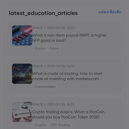
latest_education_articles
แสดงเพิ่มเติม
Ghko B
2025 Oct 26, 16:00
What is non-farm payroll (NFP): Is higher
NFP good or bad?
Stocks
Forex
Ghko B
2025 Oct 26, 16:00
What is crude oil trading: how to start
crude oil investing with markets.com
Commodities
Ghko B
2025 Oct 26, 16:00
Crypto trading basics: What is PooCoin,
should you buy PooCoin Token 2026?
Crypto
CFD Trading