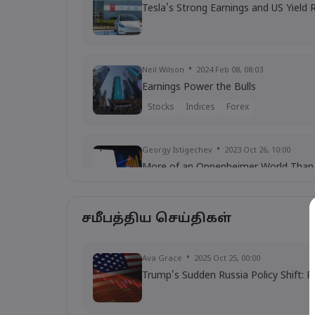
Tesla's Strong Earnings and US Yield 
Neil Wilson
2024 Feb 08, 08:03
Earnings Power the Bulls
Stocks
Indices
Forex
Georgy Istigechev
2023 Oct 26, 10:00
More of an Oppenheimer World Than
Commodities
Forex
Indices
Share
சமீபத்திய செய்திகள்
Georgy Istigechev
2023 Sep 26, 10:00
FTSE 100 Index: London stocks start 
Ava Grace
2025 Oct 25, 00:00
Indices
Trump's Sudden Russia Policy Shift: R