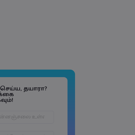
் செய்ய, தயாரா?
க்கை
ும்!