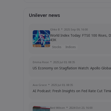
Unilever news
Ghko B
2025 Sep 09, 16:00
World Index Today: FTSE 100 Rises, 
43K
Stocks
Indices
Emma Rose
2025 Jul 03, 08:35
US Economy on Stagflation Watch: Apollo Glob
Ava Grace
2025 Jul 03, 08:35
AI Podcast: Fresh Insights on Fed Rate Cut Tim
Neil Wilson
2024 Oct 23, 16:00