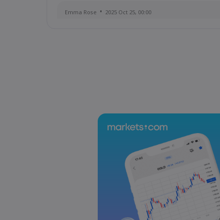
Emma Rose
2025 Oct 25, 00:00
US Government Shutdown Threatens October In
Sophia Claire
2025 Oct 24, 00:00
US-EU Relations: Russia Sanctions Unite Despit
Emma Rose
2025 Oct 24, 00:00
BOJ Warns of Japan Stock Market Overheating, U.