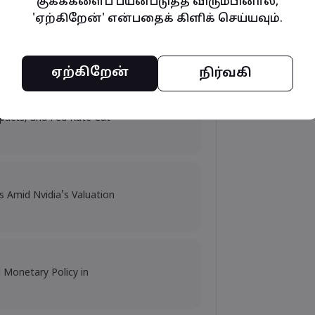
குக்கீகளைப் பயன்படுத்த விரும்பினால்,
'ஏற்கிறேன்' என்பதைக் கிளிக் செய்யவும்.
y and Tech Stock Surge Amidst
ஏற்கிறேன்
நிர்வகி
mpacts, and Fed Rate Cut
s Amid Nvidia's Valuation
d Monetary Policy in