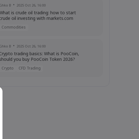
Ghko B
2025 Oct 26, 16:00
What is crude oil trading: how to start
crude oil investing with markets.com
Commodities
Ghko B
2025 Oct 26, 16:00
Crypto trading basics: What is PooCoin,
should you buy PooCoin Token 2026?
Crypto
CFD Trading