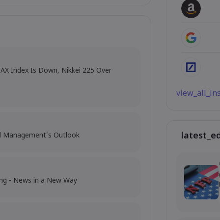
DAX Index Is Down, Nikkei 225 Over
view_all_i
latest_e
al Management's Outlook
ing - News in a New Way