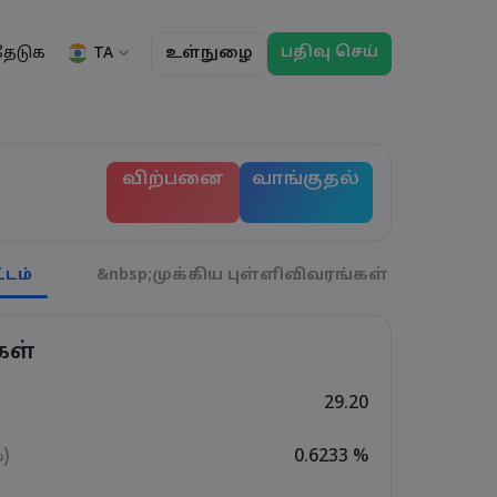
பதிவு செய்
TA
தேடுக
உள்நுழை
ு
ப்பாய்வுகள்
தகவல்
சட்டத் தொகுப்பு
வர்த்தக அம்சங்கள்
சட்டத் தொகுப்பு
மார்கெட்டின் ஆழம்
English
English
விற்பனை
வாங்குதல்
English (ZA)
English (St. Vincent)
ட்டியல்
Dansk
Italiano
ந்தனைகள்
Danish
Italian
Bahasa Melayu
ภาษาไทย
்கள்
Malay
Thai
हिन्दी
Português
டம்
&nbsp;முக்கிய புள்ளிவிவரங்கள்
துல்
ிகள்
Hindi
Portuguese
் வர்த்தக விடுமுறைகள
காலாவதி ரோல்ஓவர
கள்
29.20
%)
0.6233 %