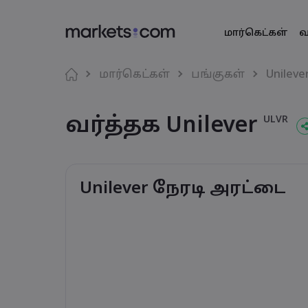
மார்கெட்கள்
வ
வர்த்தகத் தள
Markets.co
தயாரிப்ப
மொழி
மார்கெட்கள்
பங்குகள்
Unileve
இணைய தளம்
எதற்காக marke
English
English
அந்நிய ச
வர்த்தக Unilever
English (Global)
English (EU)
ULVR
செயலி
உலகளாவிய 
Deutsch
Español
வியாபாரச் ச
MT4
எங்கள் குழுமம
German
Spanish (Latam)
Nederlands
العربية
MT5
விருதுகள் மற்
Dutch
Arabic
கிரிப்டோ
繁體中文
简体中文
சமூக வர்த்தகம்
Traditional Chinese
Simplified Chinese
Unilever நேரடி அரட்டை
Bahasa Indonesia
한국어
பத்திரங்கள்
Indonesian
Korean