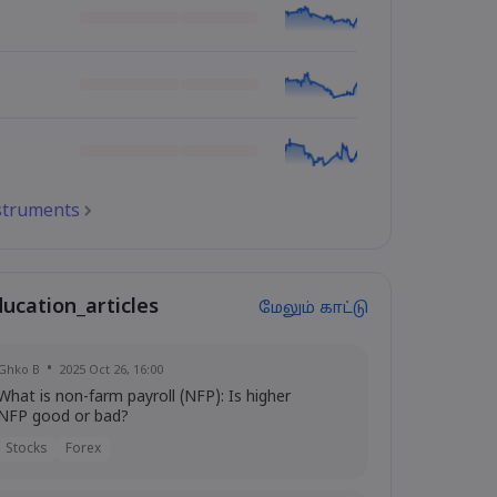
nstruments
ducation_articles
மேலும் காட்டு
Ghko B
2025 Oct 26, 16:00
What is non-farm payroll (NFP): Is higher
NFP good or bad?
Stocks
Forex