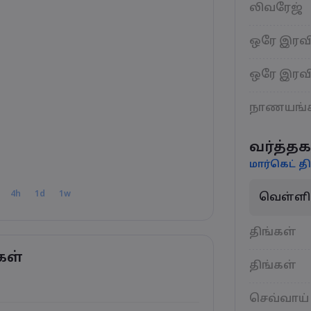
லிவரேஜ்
ஒரே இரவி
ஒரே இரவி
நாணயங்
வர்த்தக
மார்கெட் தி
4h
1d
1w
வெள்ளி
திங்கள்
கள்
திங்கள்
செவ்வாய்