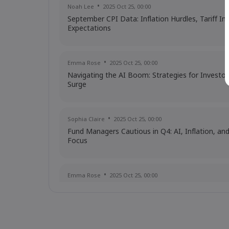
Noah Lee
2025 Oct 25, 00:00
September CPI Data: Inflation Hurdles, Tariff I
Expectations
Emma Rose
2025 Oct 25, 00:00
Navigating the AI Boom: Strategies for Investor
Surge
Sophia Claire
2025 Oct 25, 00:00
Fund Managers Cautious in Q4: AI, Inflation, an
Focus
Emma Rose
2025 Oct 25, 00:00
US Government Shutdown Threatens October In
Sophia Claire
2025 Oct 24, 00:00