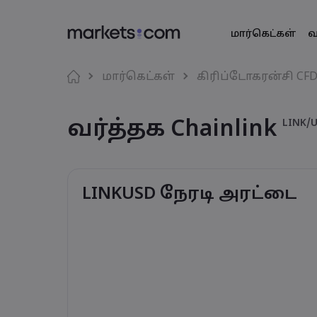
மார்கெட்கள்
வ
வர்த்தகத் தள
Markets.co
தயாரிப்ப
மொழி
மார்கெட்கள்
கிரிப்டோகரன்சி CF
இணைய தளம்
எதற்காக marke
English
English
அந்நிய ச
வர்த்தக Chainlink
English (Global)
English (EU)
LINK/
செயலி
உலகளாவிய 
Deutsch
Español
வியாபாரச் ச
MT4
எங்கள் குழுமம
German
Spanish (Latam)
Nederlands
العربية
MT5
விருதுகள் மற்
Dutch
Arabic
கிரிப்டோ
繁體中文
简体中文
சமூக வர்த்தகம்
Traditional Chinese
Simplified Chinese
LINKUSD நேரடி அரட்டை
Bahasa Indonesia
한국어
பத்திரங்கள்
Indonesian
Korean