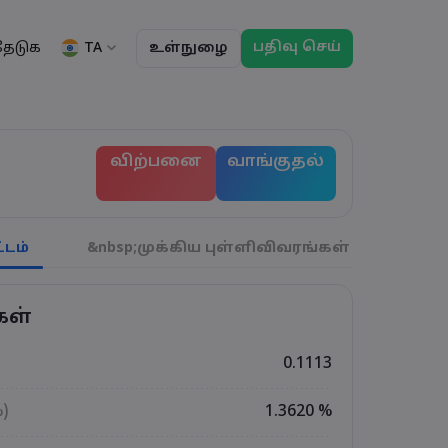
பதிவு செய்
TA
தேடுக
உள்நுழை
ு
ப்பாய்வுகள்
தகவல்
சட்டத் தொகுப்பு
வர்த்தக அம்சங்கள்
சட்டத் தொகுப்பு
மார்கெட்டின் ஆழம்
English
English
விற்பனை
வாங்குதல்
English (ZA)
English (St. Vincent)
ட்டியல்
Dansk
Italiano
ந்தனைகள்
Danish
Italian
Bahasa Melayu
ภาษาไทย
்கள்
Malay
Thai
हिन्दी
Português
டம்
&nbsp;முக்கிய புள்ளிவிவரங்கள்
துல்
ிகள்
Hindi
Portuguese
் வர்த்தக விடுமுறைகள
காலாவதி ரோல்ஓவர
கள்
0.1113
%)
1.3620 %