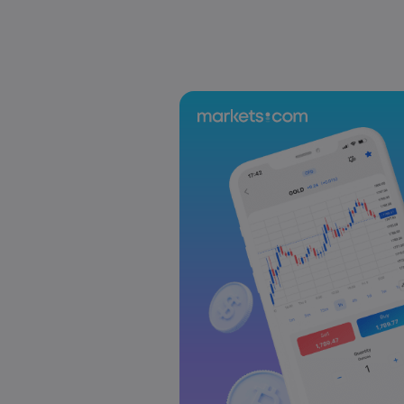
US-EU Relations: Russia Sanctions Unite Despit
Emma Rose
2025 Oct 24, 00:00
BOJ Warns of Japan Stock Market Overheating, U.