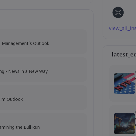
view_all_i
al Management's Outlook
latest_e
ing - News in a New Way
Dim Outlook
amining the Bull Run