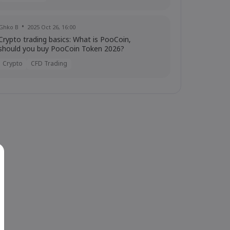
Ghko B
2025 Oct 26, 16:00
Crypto trading basics: What is PooCoin,
should you buy PooCoin Token 2026?
Crypto
CFD Trading