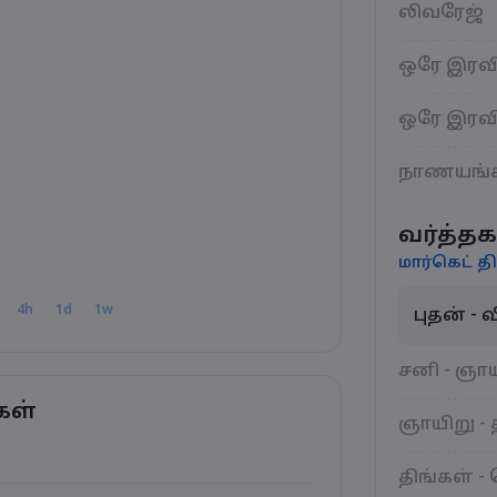
லிவரேஜ்
ஒரே இரவி
ஒரே இரவி
நாணயங்
வர்த்தக
மார்கெட் தி
4h
1d
1w
புதன் -
சனி - ஞா
கள்
ஞாயிறு - 
திங்கள் -