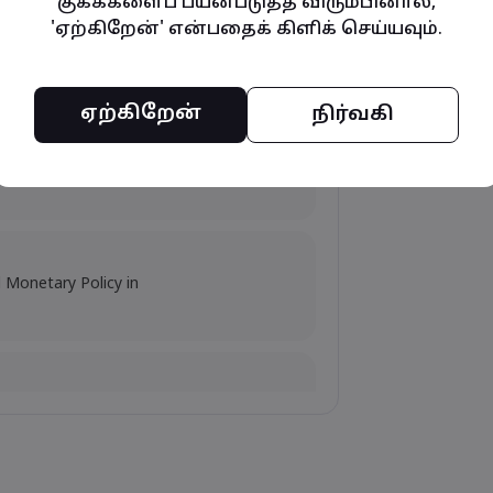
குக்கீகளைப் பயன்படுத்த விரும்பினால்,
'ஏற்கிறேன்' என்பதைக் கிளிக் செய்யவும்.
mpacts, and Fed Rate Cut
ஏற்கிறேன்
நிர்வகி
s Amid Nvidia's Valuation
d Monetary Policy in
flation Data Release