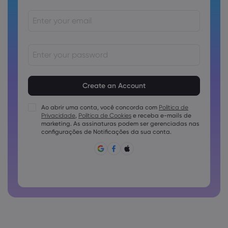
As senhas devem ter de 8 a 15 caracteres
As senhas devem conter pelo menos 1 caractere numérico
As senhas devem conter pelo menos 1 letra maiúscula
Ao abrir uma conta, você concorda com
Política de
Privacidade
,
Política de Cookies
e receba e-mails de
As senhas devem conter pelo menos 1 letra minúscula
marketing. As assinaturas podem ser gerenciadas nas
A senha deve conter ~!@#£%^e)_-+=:;&lt;&gt;{,[]?,.
configurações de Notificações da sua conta.
A senha não pode ser utilizada conjuntamente
A senha não pode conter caracteres não latinos
As senhas não podem conter espaços