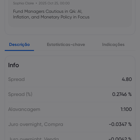
Sophia Claire
2025 Oct 25, 00:00
Fund Managers Cautious in Q4: AI,
Inflation, and Monetary Policy in Focus
Emma Rose
2025 Oct 25, 00:00
Descrição
Estatísticas-chave
Indicações
US Government Shutdown Threatens
October Inflation Data Release
Info
Sophia Claire
2025 Oct 24, 00:00
Spread
4.80
US-EU Relations: Russia Sanctions Unite
Despite Trade Tensions
Spread (%)
0.2746 %
Emma Rose
2025 Oct 24, 00:00
Alavancagem
1:100
BOJ Warns of Japan Stock Market
Overheating, U.S. Trade Policy Risk
Juro overnight, Compra
-0.0347 %
Juro overnight, Venda
-0.0042 %