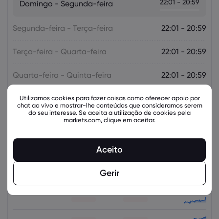
22:01 - 20:59
Domingo - Segunda-feira
Segunda-feira - Terça-feira
22:01 - 20:59
Terça-feira - Quarta-feira
22:01 - 20:59
Quarta-feira - Quinta-feira
22:01 - 20:59
Quinta-feira - Sexta-feira
Utilizamos cookies para fazer coisas como oferecer apoio por
22:01 - 20:59
chat ao vivo e mostrar-lhe conteúdos que consideramos serem
do seu interesse. Se aceita a utilização de cookies pela
markets.com, clique em aceitar.
Instrumentos relacionados
Aceito
Ativo
Venda
Comprar
Alteração (%):
Gerir