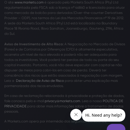
O site
www.markets.com
é operado pela Markets South Africa (Pty) Ltd
regulamentada pela FSCA sob a licença nº 46860 e licenciada para atuar
como mercado de balcão para derivados (Over-the-counter Derivatives
Provider – ODP), nos termos da Lei dos Mercados Financeiros nº 19 de 2012.
A sede da Markets South Africa (Pty) Ltd está localizada na Boundary
Place 18 Rivonia Road, Illovo Sandton, Joanesburgo, Gauteng, 2196, África
do Sul.
Aviso de Investimento de Alto Risco:
A Negociação no Mercado de Divisas
(Forex) e de Contratos por Diferenças (CFD) é altamente especulativa,
acarreta um nível de risco elevado e poderá não ser adequada para
todos os investidores. Você poderá ter perdas de todo ou parte do seu
capital investido. Portanto, você não deve especular com capital se não
dispuser de meios para cobri-los em caso de perda. Deverá ter
consciência dos riscos que estão associados à negociação com margem.
Leia a
Declaração de Aviso de Risco
para obter uma explicação mais
pormenorizada dos riscos envolvidos.
Em caso de reclamação relacionada à privacidade e proteção de dados,
fale conosco pelo e-mail
privacy@markets.com
. Leia a nossa
POLÍTICA DE
PRIVACIDADE
para obter mais informações sobre o tratamento de dados
pessoais.
A Markets.com opera por intermédio das seguintes subsidiárias: