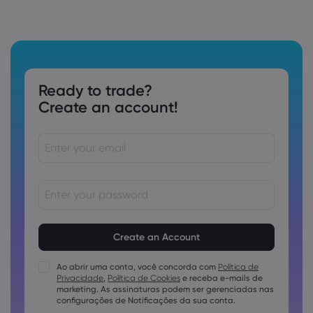
Ready to trade?
Create an account!
As senhas devem ter de 8 a 15 caracteres
As senhas devem conter pelo menos 1 caractere numérico
As senhas devem conter pelo menos 1 letra maiúscula
Ao abrir uma conta, você concorda com
Política de
Privacidade
,
Política de Cookies
e receba e-mails de
As senhas devem conter pelo menos 1 letra minúscula
marketing. As assinaturas podem ser gerenciadas nas
A senha deve conter ~!@#£%^e)_-+=:;&lt;&gt;{,[]?,.
configurações de Notificações da sua conta.