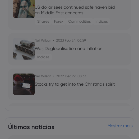
US dollar sees continued safe haven bid
on Middle East concerns
Shares
Forex
Commodities
Indices
Neil Wilson
2023 Feb 24, 06:59
War, Deglobalisation and Inflation
Indices
Neil Wilson
2022 Dec 22, 08:37
Stocks try to get into the Christmas spirit
2022 Jan 10, 09:19
Slow start for stocks, UK housebuilders
dive on cladding bill woes
Últimas notícias
Mostrar mais