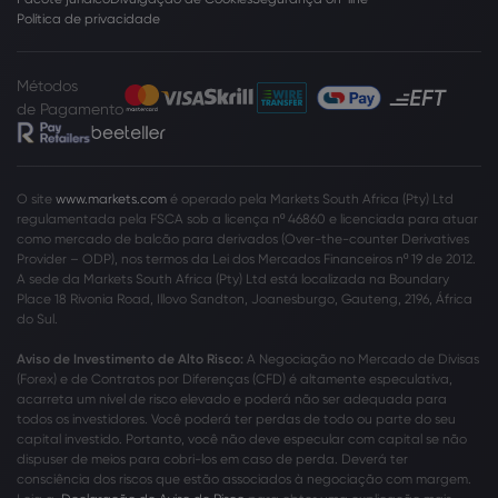
Política de privacidade
Métodos
de Pagamento
O site
www.markets.com
é operado pela Markets South Africa (Pty) Ltd
regulamentada pela FSCA sob a licença nº 46860 e licenciada para atuar
como mercado de balcão para derivados (Over-the-counter Derivatives
Provider – ODP), nos termos da Lei dos Mercados Financeiros nº 19 de 2012.
A sede da Markets South Africa (Pty) Ltd está localizada na Boundary
Place 18 Rivonia Road, Illovo Sandton, Joanesburgo, Gauteng, 2196, África
do Sul.
Aviso de Investimento de Alto Risco:
A Negociação no Mercado de Divisas
(Forex) e de Contratos por Diferenças (CFD) é altamente especulativa,
acarreta um nível de risco elevado e poderá não ser adequada para
todos os investidores. Você poderá ter perdas de todo ou parte do seu
capital investido. Portanto, você não deve especular com capital se não
dispuser de meios para cobri-los em caso de perda. Deverá ter
consciência dos riscos que estão associados à negociação com margem.