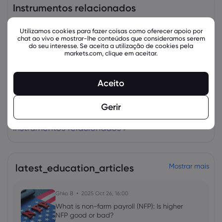
Instrumentos relacionados
Ativo
Venda
Comprar
Alteração (%):
Utilizamos cookies para fazer coisas como oferecer apoio por
chat ao vivo e mostrar-lhe conteúdos que consideramos serem
do seu interesse. Se aceita a utilização de cookies pela
markets.com, clique em aceitar.
Aceito
Gerir
Instrumentos relacionados
latest_education_articles
Mostrar mais
Ghko B
2025 Oct 26, 16:00
What is non-farm payroll (NFP): Is higher
NFP good or bad?