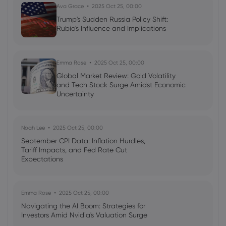
Ava Grace
2025 Oct 25, 00:00
2021 Nov 05, 15:43
Trump's Sudden Russia Policy Shift:
Risk-on pile-on to end week as Pfizer
Rubio's Influence and Implications
delivers the good news
Emma Rose
2025 Oct 25, 00:00
Global Market Review: Gold Volatility
and Tech Stock Surge Amidst Economic
Uncertainty
Noah Lee
2025 Oct 25, 00:00
September CPI Data: Inflation Hurdles,
Tariff Impacts, and Fed Rate Cut
Expectations
Emma Rose
2025 Oct 25, 00:00
Navigating the AI Boom: Strategies for
Investors Amid Nvidia's Valuation Surge