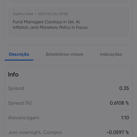
Sophia Claire
2025 Oct 25, 00:00
Fund Managers Cautious in Q4: AI,
Inflation, and Monetary Policy in Focus
Emma Rose
2025 Oct 25, 00:00
Descrição
Estatísticas-chave
Indicações
US Government Shutdown Threatens
October Inflation Data Release
Info
Sophia Claire
2025 Oct 24, 00:00
Spread
0.35
US-EU Relations: Russia Sanctions Unite
Despite Trade Tensions
Spread (%)
0.6108 %
Emma Rose
2025 Oct 24, 00:00
Alavancagem
1:10
BOJ Warns of Japan Stock Market
Overheating, U.S. Trade Policy Risk
Juro overnight, Compra
-0.0597 %