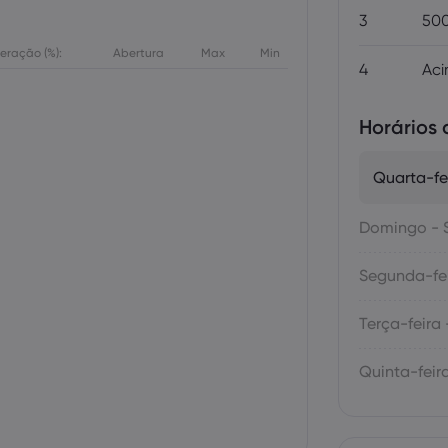
3
500
teração (%):
Abertura
Max
Min
4
Aci
Horários
Quarta-fei
Domingo - 
Segunda-fei
Terça-feira 
Quinta-feira