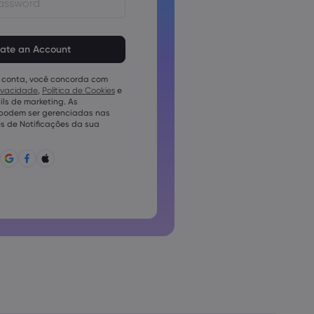
em ter de 8 a 15 caracteres
vem conter pelo menos 1
mérico
 conta, você concorda com
em conter pelo menos 1 letra
rivacidade
,
Política de Cookies
e
ls de marketing. As
em conter pelo menos 1 letra
 podem ser gerenciadas nas
s de Notificações da sua
conter ~!@#£%^e)_-+=:;&lt;&gt;{,
pode ser utilizada conjuntamente
pode conter caracteres não
o podem conter espaços