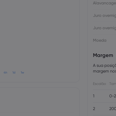
Alavancag
Juro overni
Juro overni
Moeda
Margem
A sua posiç
margem nos 
4h
1d
1w
Escalão
Tam
1
0-2
2
200