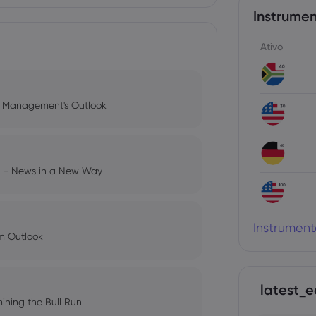
Instrumen
Ativo
l Management's Outlook
ng - News in a New Way
Instrument
im Outlook
latest_e
ining the Bull Run