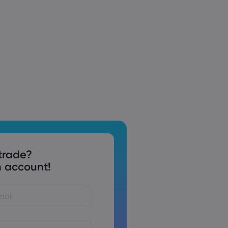
trade?
 account!