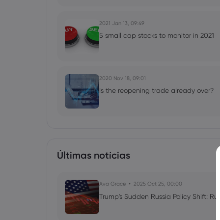
2021 Jan 13, 09:49
5 small cap stocks to monitor in 2021
2020 Nov 18, 09:01
Is the reopening trade already over?
Últimas notícias
Ava Grace
2025 Oct 25, 00:00
Trump's Sudden Russia Policy Shift: Ru