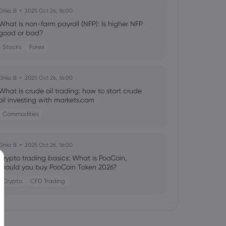
Ghko B
2025 Oct 26, 16:00
What is non-farm payroll (NFP): Is higher NFP
good or bad?
Stocks
Forex
Ghko B
2025 Oct 26, 16:00
What is crude oil trading: how to start crude
oil investing with markets.com
Commodities
Ghko B
2025 Oct 26, 16:00
Crypto trading basics: What is PooCoin,
should you buy PooCoin Token 2026?
Crypto
CFD Trading