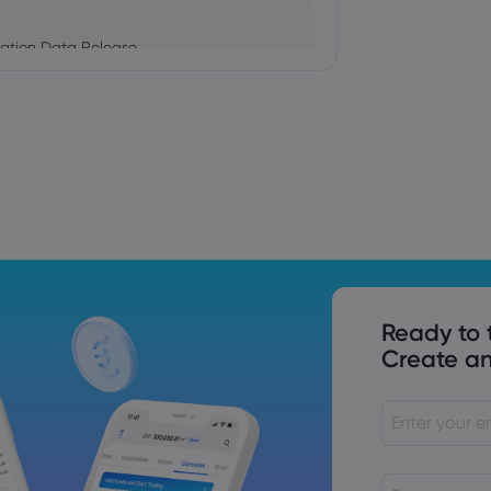
ation Data Release
Trade Tensions
S. Trade Policy Risk
Ready to 
Create an