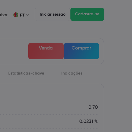
Cadastre-se
Iniciar sessão
isar
PT
Informações sobre operações
Pacote jurídico
Funzionalità di trading
Negociação de CFDs
Pacote jurídico
Depth of Market
English
English
Venda
Comprar
English (ZA)
English (St. Vincent)
Lista de ativos CFD
Dansk
Italiano
Condições para negociação
Danish
Italian
Bahasa Melayu
ภาษาไทย
Horários de negociação
Malay
Thai
Português
िन्दी
Estatísticas-chave
Indicações
Datas de vencimento
Hindi
Portuguese
Próximos feriados da bolsa de valores
Rolagem de vencimento semanal
0.70
0.0231 %