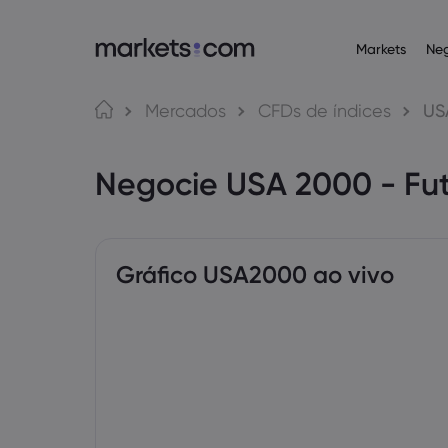
Markets
Ne
Plataformas de n
Acerca da Ma
Produ
Língua
Mercados
CFDs de índices
US
Web Platform
Por que a markets
English
English
Operaçõ
Negocie USA 2000 - Fu
English (Global)
English (EU)
App
Ofertas globais
Deutsch
Español
Commodi
MT4
Nosso grupo
German
Spanish (Latam)
Nederlands
العربية
MT5
Prêmios e mídia
Dutch
Arabic
Criptom
繁體中文
简体中文
Trading Central
Traditional Chinese
Simplified Chinese
Gráfico USA2000 ao vivo
Bahasa Indonesia
한국어
Obrigaç
Indonesian
Korean