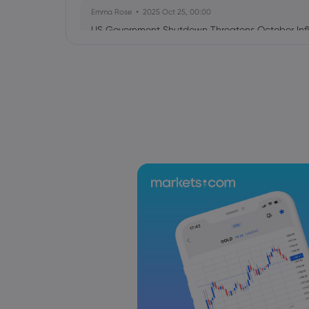
Emma Rose
2025 Oct 25, 00:00
US Government Shutdown Threatens October Infl
Sophia Claire
2025 Oct 24, 00:00
US-EU Relations: Russia Sanctions Unite Despite 
Emma Rose
2025 Oct 24, 00:00
BOJ Warns of Japan Stock Market Overheating, U.