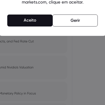
markets.com, clique em aceitar.
 and Tech Stock Surge Amidst
Aceito
Gerir
pacts, and Fed Rate Cut
Amid Nvidia's Valuation
Monetary Policy in Focus