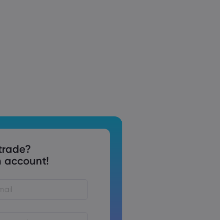
trade?
 account!