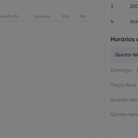
3
200
teração (%):
Abertura
Max
Min
4
Aci
Horários
Quinta-fei
Domingo - 
Terça-feira
Quarta-feir
Quinta-feir