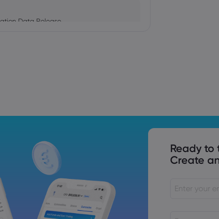
ation Data Release
Trade Tensions
S. Trade Policy Risk
Ready to 
Create an