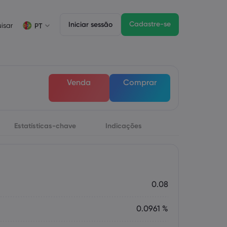
Cadastre-se
Iniciar sessão
isar
PT
Informações sobre operações
Pacote jurídico
Funzionalità di trading
Negociação de CFDs
Pacote jurídico
Depth of Market
English
English
Venda
Comprar
English (ZA)
English (St. Vincent)
Lista de ativos CFD
Dansk
Italiano
Condições para negociação
Danish
Italian
Bahasa Melayu
ภาษาไทย
Horários de negociação
Malay
Thai
Português
िन्दी
Estatísticas-chave
Indicações
Datas de vencimento
Hindi
Portuguese
Próximos feriados da bolsa de valores
Rolagem de vencimento semanal
0.08
0.0961 %