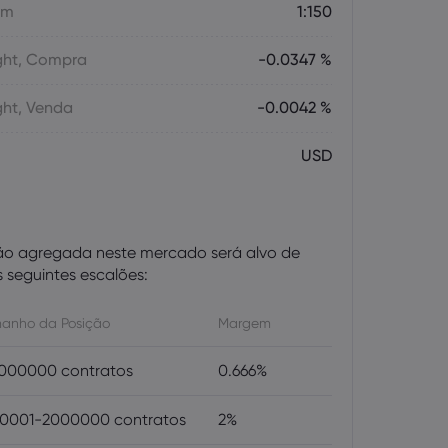
em
1:150
ght, Compra
-0.0347 %
ght, Venda
-0.0042 %
USD
ão agregada neste mercado será alvo de
seguintes escalões:
anho da Posição
Margem
000000 contratos
0.666%
0001-2000000 contratos
2%