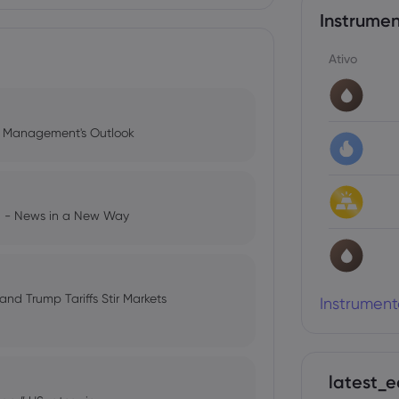
Instrumen
Ativo
l Management's Outlook
ng - News in a New Way
 and Trump Tariffs Stir Markets
Instrument
latest_e