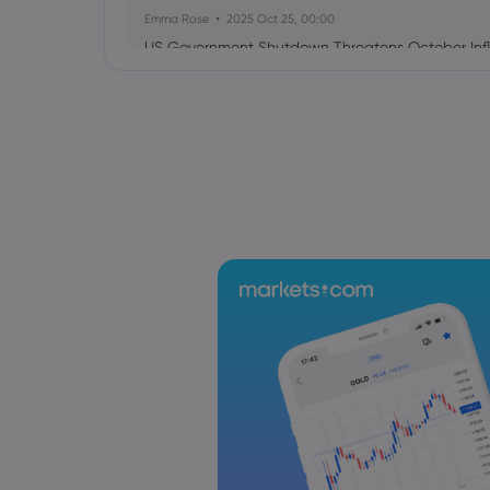
Emma Rose
2025 Oct 25, 00:00
US Government Shutdown Threatens October Infl
Sophia Claire
2025 Oct 24, 00:00
US-EU Relations: Russia Sanctions Unite Despite 
Emma Rose
2025 Oct 24, 00:00
BOJ Warns of Japan Stock Market Overheating, U.