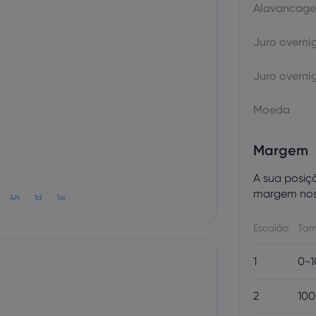
Alavancag
Juro overni
Juro overni
Moeda
Margem
A sua posiç
margem nos 
4h
1d
1w
Escalão
Tam
1
0-1
2
100