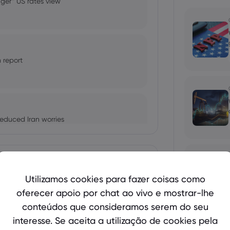
nger” US rates view
 report
reduced Iran worries
Mostrar mais
Utilizamos cookies para fazer coisas como
fter Iran attack
oferecer apoio por chat ao vivo e mostrar-lhe
bio's Influence and Implications
conteúdos que consideramos serem do seu
interesse. Se aceita a utilização de cookies pela