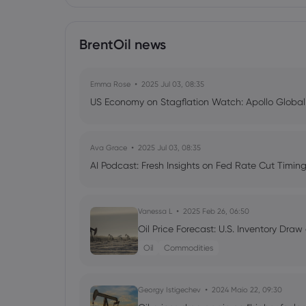
BrentOil news
Emma Rose
2025 Jul 03, 08:35
US Economy on Stagflation Watch: Apollo Globa
Ava Grace
2025 Jul 03, 08:35
AI Podcast: Fresh Insights on Fed Rate Cut Timi
Vanessa L
2025 Feb 26, 06:50
Oil Price Forecast: U.S. Inventory Draw
Oil
Commodities
Georgy Istigechev
2024 Maio 22, 09:30