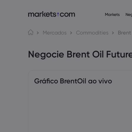
Markets
Ne
Plataformas de n
Acerca da Ma
Produ
Língua
Mercados
Commodities
Brent
Web Platform
Por que a markets
English
English
Operaçõ
Negocie Brent Oil Futur
English (Global)
English (EU)
App
Ofertas globais
Deutsch
Español
Commodi
MT4
Nosso grupo
German
Spanish (Latam)
Nederlands
العربية
MT5
Prêmios e mídia
Dutch
Arabic
Criptom
繁體中文
简体中文
Trading Central
Traditional Chinese
Simplified Chinese
Gráfico BrentOil ao vivo
Bahasa Indonesia
한국어
Obrigaç
Indonesian
Korean