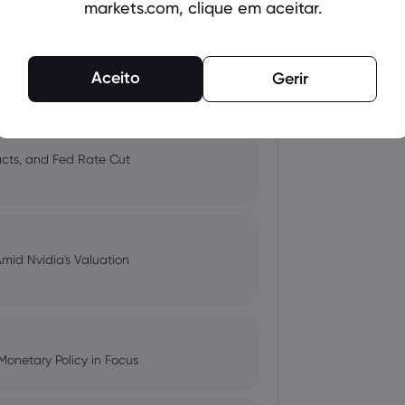
markets.com, clique em aceitar.
 and Tech Stock Surge Amidst
Aceito
Gerir
pacts, and Fed Rate Cut
Amid Nvidia's Valuation
Monetary Policy in Focus