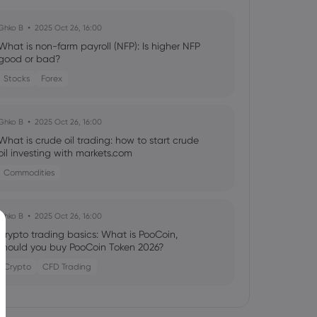
Ghko B
2025 Oct 26, 16:00
What is non-farm payroll (NFP): Is higher NFP
good or bad?
Stocks
Forex
Ghko B
2025 Oct 26, 16:00
What is crude oil trading: how to start crude
oil investing with markets.com
Commodities
Ghko B
2025 Oct 26, 16:00
Crypto trading basics: What is PooCoin,
should you buy PooCoin Token 2026?
Crypto
CFD Trading