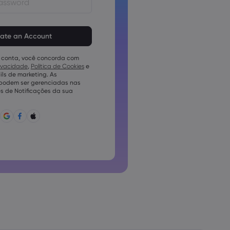
em ter de 8 a 15 caracteres
vem conter pelo menos 1
mérico
 conta, você concorda com
em conter pelo menos 1 letra
rivacidade
,
Política de Cookies
e
ls de marketing. As
em conter pelo menos 1 letra
 podem ser gerenciadas nas
s de Notificações da sua
conter ~!@#£%^e)_-+=:;&lt;&gt;{,
pode ser utilizada conjuntamente
pode conter caracteres não
o podem conter espaços