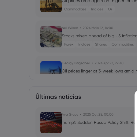
Oil prices drop again on “higher for lo
Commodities
Indices
Oil
Neil Wilson
2024 Maio 12, 16:00
Stocks mixed ahead of big US inflation
Forex
Indices
Shares
Commodities
Georgy Istigechev
2024 Apr 22, 22:40
Oil prices linger at 3-week lows amid 
Commodities
Indices
Últimas notícias
Georgy Istigechev
2024 Apr 15, 00:30
Oil prices dip on easing risk premium a
Ava Grace
Forex
Indices
2025 Oct 25, 00:00
Trump's Sudden Russia Policy Shift: Ru