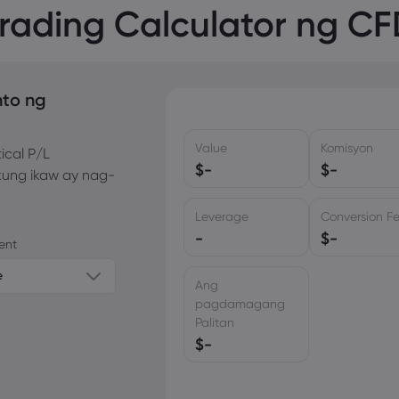
rading Calculator ng C
nto ng
Value
Komisyon
ical P/L
$
-
$
-
kung ikaw ay nag-
Leverage
Conversion F
-
$
-
ent
e
Ang
pagdamagang
Palitan
$
-