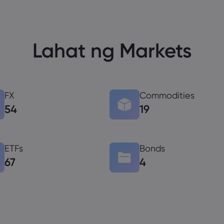
Lahat ng Markets
FX
Commodities
54
19
ETFs
Bonds
67
4