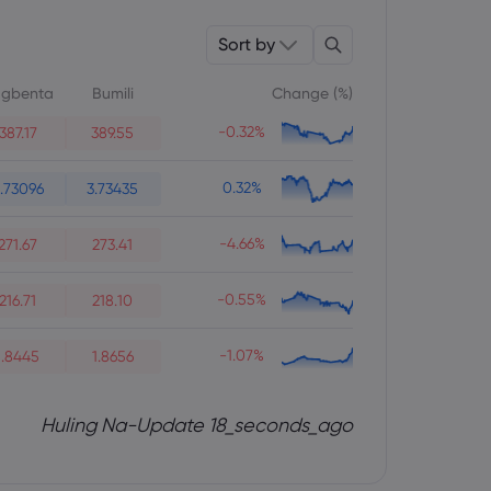
Sort by
gbenta
Bumili
Change (%)
-0.32%
387.17
389.55
0.32%
.73096
3.73435
-4.66%
271.67
273.41
-0.55%
216.71
218.10
-1.07%
1.8445
1.8656
Huling Na-Update 18_seconds_ago