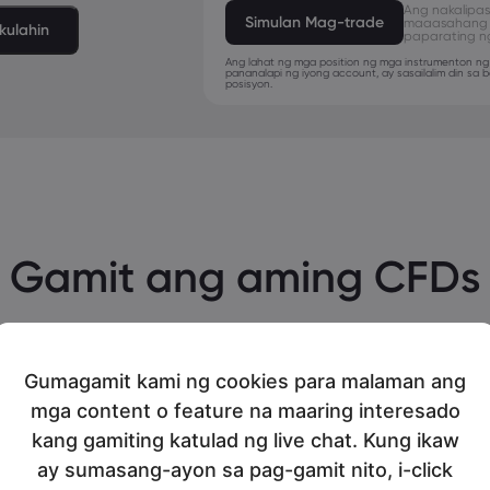
Ang nakalipa
Simulan Mag-trade
maaasahang 
kulahin
paparating n
Ang lahat ng mga position ng mga instrumenton ng
pananalapi ng iyong account, ay sasailalim din sa
posisyon.
Gamit ang aming CFDs
Importante na maipakita ang proseso ng aming
pagkukumpara. Ang markets.com ay handang ibigay
Gumagamit kami ng cookies para malaman ang
ang lahat ng impormasyon na inyong kailangan upan
mga content o feature na maaring interesado
magkaroon ng best desisyon na naayon para saiyo.
kang gamiting katulad ng live chat. Kung ikaw
ay sumasang-ayon sa pag-gamit nito, i-click