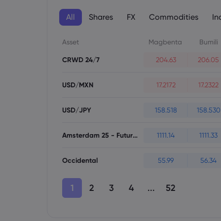
All
Shares
FX
Commodities
In
Asset
Magbenta
Bumili
CRWD 24/7
204.63
206.05
USD/MXN
17.2172
17.2322
USD/JPY
158.518
158.530
Amsterdam 25 - Futures
1111.14
1111.33
Occidental
55.99
56.34
1
2
3
4
...
52