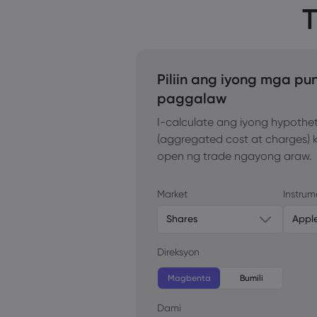
T
Piliin ang iyong mga pu
paggalaw
I-calculate ang iyong hypothet
(aggregated cost at charges) 
open ng trade ngayong araw.
Market
Instrum
Shares
Appl
Direksyon
Magbenta
Bumili
Dami