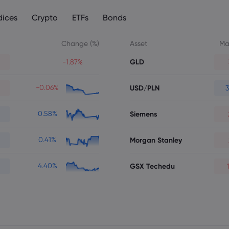
dices
Crypto
ETFs
Bonds
Change (%)
Asset
Ma
GLD
-1.87%
-0.06%
USD/PLN
3
0.58%
Siemens
0.41%
Morgan Stanley
4.40%
GSX Techedu