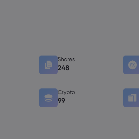
Shares
248
Crypto
99