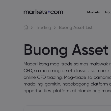
Markets
Tra
Tungkol sa Markets.com
Mga Trading Platf
Mga P
Wika
Trading
Buong Asset List
Bakit markets.com
Web Platform
English
English
Forex
Buong Asset 
English (Global)
English (EU)
Global na Offering
App
Deutsch
Español
Mga Com
Ang Aming Grupo
MT4
German
Spanish (Latam)
Nederlands
العربية
Mga Award at Media
MT5
Crypto
Dutch
Arabic
繁體中文
简体中文
Maaari kang mag-trade sa mas malawak n
Trading Central
Traditional Chinese
Simplified Chinese
Bonds
Bahasa Indonesia
한국어
CFD, sa maraming asset classes, sa marke
Indonesian
Korean
online CFD trading. Mag-trade sa pamam
madaling-gamitin, nababagong platform 
opportunities. platform at alamin ang mun