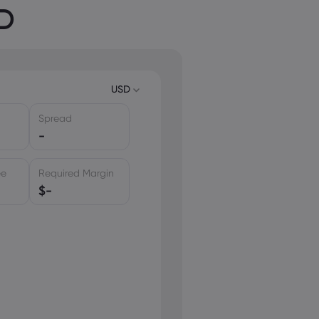
FD
USD
Spread
USD
-
EUR
GBP
ee
Required Margin
CAD
$
-
AUD
CHF
ZAR
MXN
JPY