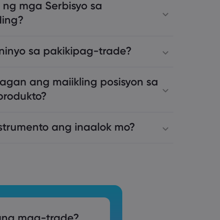
 ng mga Serbisyo sa
ding?
ninyo sa pakikipag-trade?
yagan ang maiikling posisyon sa
produkto?
w.markets.com/ph/trade/trading-hours
nstrumento ang inaalok mo?
mga pagsasaalang-alang sa
nib
ng mag-trade?