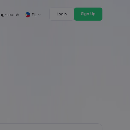
Sign Up
Login
ag-search
FIL
suri
Mga Tampok ng Trading
Mga Legal na Dokumento
awak ng Market
Mga Legal na Dokumento
English
English
English (ZA)
English (St. Vincent)
Dansk
Italiano
Danish
Italian
Bahasa Melayu
ภาษาไทย
Malay
Thai
िन्दी
Português
Hindi
Portuguese