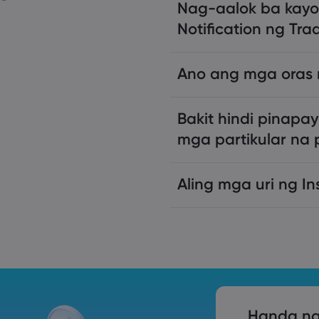
Nag-aalok ba kayo
Notification ng Tra
Ano ang mga oras 
Bakit hindi pinapa
support@markets.com
mga partikular na 
https://ww
Aling mga uri ng I
pamamahala ng panga
Handa na