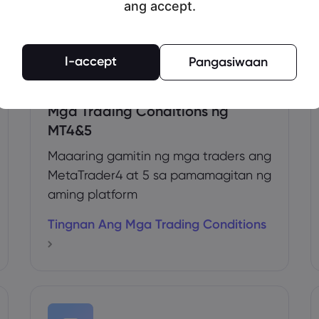
ang accept.
I-accept
Pangasiwaan
Mga Trading Conditions ng
MT4&5
Maaaring gamitin ng mga traders ang
MetaTrader4 at 5 sa pamamagitan ng
aming platform
Tingnan Ang Mga Trading Conditions